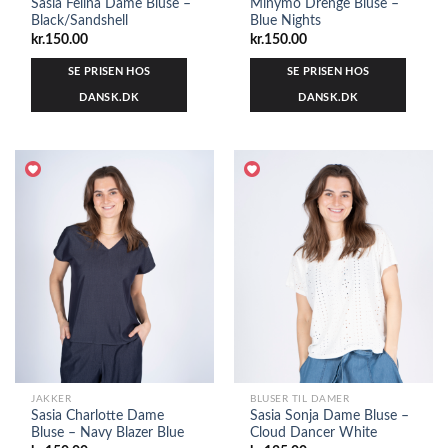
Sasia Felina Dame Bluse –
Minymo Drenge Bluse –
Black/Sandshell
Blue Nights
kr.
150.00
kr.
150.00
SE PRISEN HOS
SE PRISEN HOS
DANSK.DK
DANSK.DK
JAKKER
BLUSER TIL DAMER
Sasia Charlotte Dame
Sasia Sonja Dame Bluse –
Bluse – Navy Blazer Blue
Cloud Dancer White