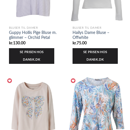
BLUSER TIL DAMER
BLUSER TIL DAMER
Guppy Hollis Pige Bluse m.
Hailys Dame Bluse –
glimmer – Orchid Petal
Offwhite
kr.
130.00
kr.
75.00
SE PRISEN HOS
SE PRISEN HOS
DANSK.DK
DANSK.DK