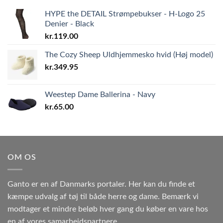
HYPE the DETAIL Strømpebukser - H-Logo 25
Denier - Black
kr.
119.00
The Cozy Sheep Uldhjemmesko hvid (Høj model)
kr.
349.95
Weestep Dame Ballerina - Navy
kr.
65.00
OM OS
Ganto er en af Danmarks portaler. Her kan du finde et
kæmpe udvalg af tøj til både herre og dame. Bemærk vi
modtager et mindre beløb hver gang du køber en vare hos
en af vores samarbejdspartnere.