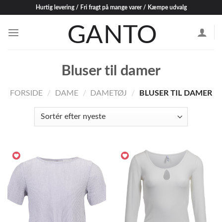
Skip
Hurtig levering / Fri fragt på mange varer / Kæmpe udvalg
to
content
Bluser til damer
FORSIDE
/
DAME
/
DAMETØJ
/
BLUSER TIL DAMER