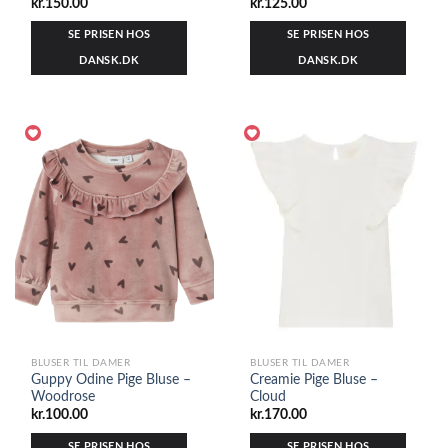
kr.
150.00
kr.
125.00
SE PRISEN HOS
SE PRISEN HOS
DANSK.DK
DANSK.DK
BLUSER TIL DAMER
BLUSER TIL DAMER
Guppy Odine Pige Bluse –
Creamie Pige Bluse –
Woodrose
Cloud
kr.
100.00
kr.
170.00
SE PRISEN HOS
SE PRISEN HOS