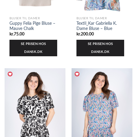
BLUSER TIL DAMER
BLUSER TIL DAMER
Guppy Felia Pige Bluse –
Textil_Kar Gabriella K.
Mauve Chalk
Dame Bluse – Blue
kr.
75.00
kr.
200.00
SE PRISEN HOS
SE PRISEN HOS
DANSK.DK
DANSK.DK