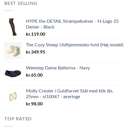
BEST SELLING
HYPE the DETAIL Strømpebukser - H-Logo 25
Denier - Black
kr.
119.00
The Cozy Sheep Uldhjemmesko hvid (Høj model)
kr.
349.95
Weestep Dame Ballerina - Navy
kr.
65.00
Molly Creoler i Guldfarvet Stål med klik lås,
25mm - st10047 - øreringe
kr.
98.00
TOP RATED