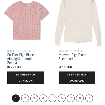
BLUSER TIL DAMER
BLUSER TIL DAMER
En Fant Pige Bluse i
Minymo Pige Bluse –
økologisk bomuld –
Seedpearl
Zephyr
kr.
225.00
kr.
150.00
SE PRISEN HOS
SE PRISEN HOS
DANSK.DK
DANSK.DK
1
2
3
4
…
6
7
8