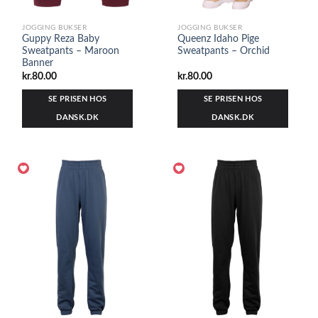
JOGGING BUKSER
JOGGING BUKSER
Guppy Reza Baby
Queenz Idaho Pige
Sweatpants – Maroon
Sweatpants – Orchid
Banner
kr.
80.00
kr.
80.00
SE PRISEN HOS
SE PRISEN HOS
DANSK.DK
DANSK.DK