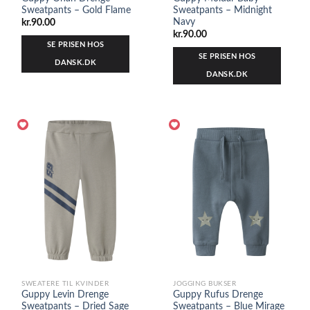
Sweatpants – Gold Flame
Sweatpants – Midnight
Navy
kr.
90.00
kr.
90.00
SE PRISEN HOS
SE PRISEN HOS
DANSK.DK
DANSK.DK
SWEATERE TIL KVINDER
JOGGING BUKSER
Guppy Levin Drenge
Guppy Rufus Drenge
Sweatpants – Dried Sage
Sweatpants – Blue Mirage