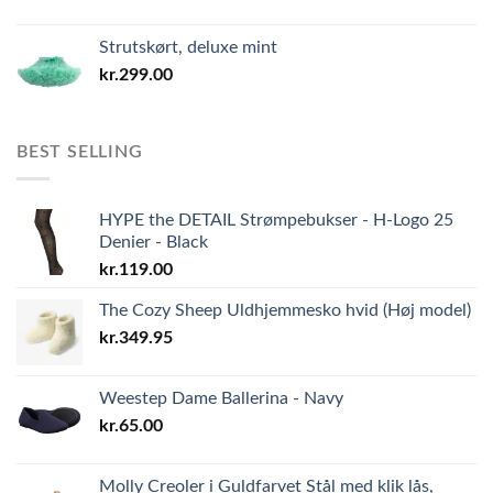
Strutskørt, deluxe mint
kr.
299.00
BEST SELLING
HYPE the DETAIL Strømpebukser - H-Logo 25
Denier - Black
kr.
119.00
The Cozy Sheep Uldhjemmesko hvid (Høj model)
kr.
349.95
Weestep Dame Ballerina - Navy
kr.
65.00
Molly Creoler i Guldfarvet Stål med klik lås,