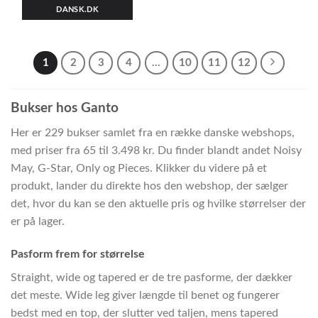
DANSK.DK
1
2
3
4
…
10
11
12
Bukser hos Ganto
Her er 229 bukser samlet fra en række danske webshops,
med priser fra 65 til 3.498 kr. Du finder blandt andet Noisy
May, G-Star, Only og Pieces. Klikker du videre på et
produkt, lander du direkte hos den webshop, der sælger
det, hvor du kan se den aktuelle pris og hvilke størrelser der
er på lager.
Pasform frem for størrelse
Straight, wide og tapered er de tre pasforme, der dækker
det meste. Wide leg giver længde til benet og fungerer
bedst med en top, der slutter ved taljen, mens tapered