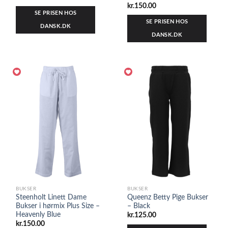
kr.
150.00
SE PRISEN HOS
SE PRISEN HOS
DANSK.DK
DANSK.DK
BUKSER
BUKSER
Steenholt Linett Dame
Queenz Betty Pige Bukser
Bukser i hørmix Plus Size –
– Black
Heavenly Blue
kr.
125.00
kr.
150.00