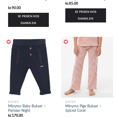
kr.
85.00
kr.
90.00
SE PRISEN HOS
SE PRISEN HOS
DANSK.DK
DANSK.DK
BUKSER
BUKSER
Minymo Baby Bukser –
Minymo Pige Bukser –
Parisian Night
Spiced Coral
kr.
170.00