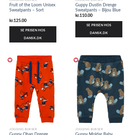
JOGGING BUKSER
JOGGING BUKSER
Fruit of the Loom Unisex
Guppy Dustin Drenge
Sweatpants – Sort
Sweatpants – Bijou Blue
kr.
110.00
kr.
125.00
SE PRISEN HOS
SE PRISEN HOS
DANSK.DK
DANSK.DK
JOGGING BUKSER
JOGGING BUKSER
Guppy Ohan Drenge
Guppy Moldar Baby