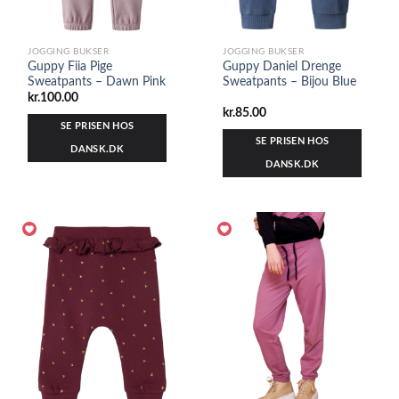
JOGGING BUKSER
JOGGING BUKSER
Guppy Fiia Pige
Guppy Daniel Drenge
Sweatpants – Dawn Pink
Sweatpants – Bijou Blue
kr.
100.00
kr.
85.00
SE PRISEN HOS
SE PRISEN HOS
DANSK.DK
DANSK.DK