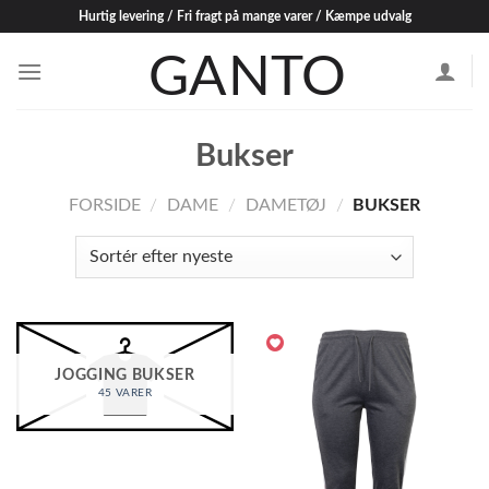
Skip
Hurtig levering / Fri fragt på mange varer / Kæmpe udvalg
to
content
Bukser
FORSIDE
/
DAME
/
DAMETØJ
/
BUKSER
JOGGING BUKSER
45 VARER