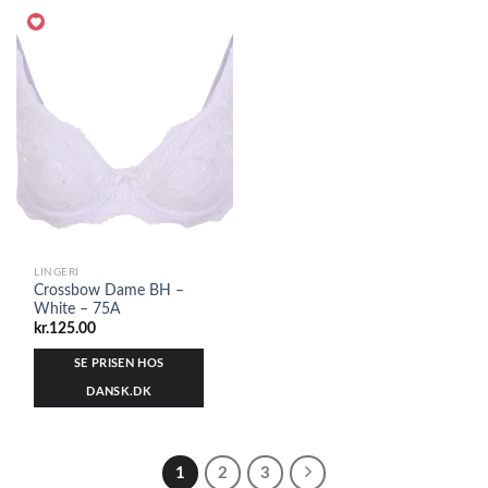
LINGERI
Crossbow Dame BH –
White – 75A
kr.
125.00
SE PRISEN HOS
DANSK.DK
1
2
3