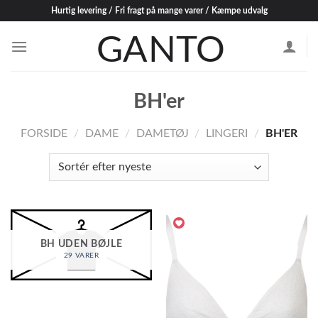
Skip
Hurtig levering / Fri fragt på mange varer / Kæmpe udvalg
to
content
BH'er
FORSIDE
/
DAME
/
DAMETØJ
/
LINGERI
/
BH'ER
BH UDEN BØJLE
29 VARER