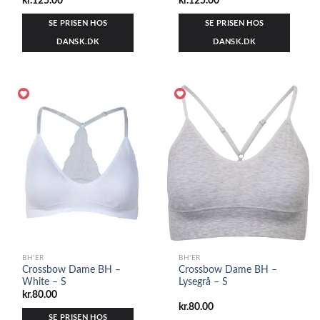
kr.
125.00
kr.
125.00
SE PRISEN HOS
SE PRISEN HOS
DANSK.DK
DANSK.DK
BH'ER
BH'ER
Crossbow Dame BH –
Crossbow Dame BH –
White – S
Lysegrå – S
kr.
80.00
kr.
80.00
SE PRISEN HOS