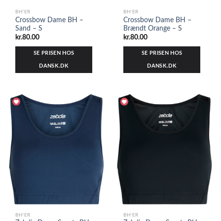
BH'ER
BH'ER
Crossbow Dame BH –
Crossbow Dame BH –
Sand – S
Brændt Orange – S
kr.
80.00
kr.
80.00
SE PRISEN HOS
SE PRISEN HOS
DANSK.DK
DANSK.DK
BH'ER
BH'ER