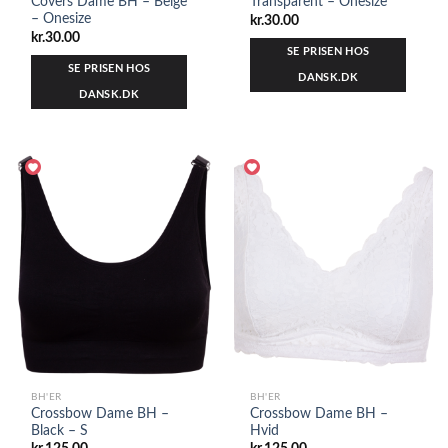
Covers Dame BH – Beige
Transparent – Onesize
– Onesize
kr.
30.00
kr.
30.00
SE PRISEN HOS
SE PRISEN HOS
DANSK.DK
DANSK.DK
BH'ER
BH'ER
Crossbow Dame BH –
Crossbow Dame BH –
Black – S
Hvid