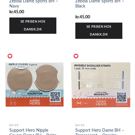
Zebdia Dame Sports BH –
Zebdia Dame Sports BH –
Navy
Black
kr.
45.00
kr.
45.00
SE PRISEN HOS
SE PRISEN HOS
DANSK.DK
DANSK.DK
BH'ER
BH'ER
Support Hero Nipple
Support Hero Dame BH –