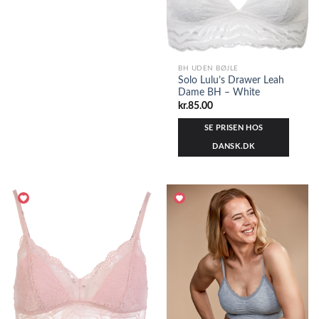
BH UDEN BØJLE
Solo Lulu’s Drawer Leah
Dame BH – White
kr.
85.00
SE PRISEN HOS
DANSK.DK