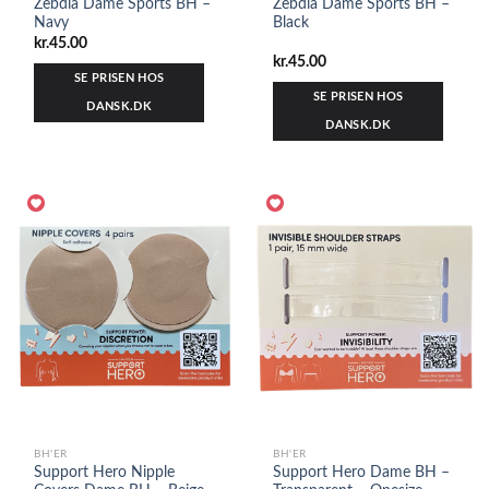
Zebdia Dame Sports BH –
Zebdia Dame Sports BH –
Navy
Black
kr.
45.00
kr.
45.00
SE PRISEN HOS
SE PRISEN HOS
DANSK.DK
DANSK.DK
BH'ER
BH'ER
Support Hero Nipple
Support Hero Dame BH –