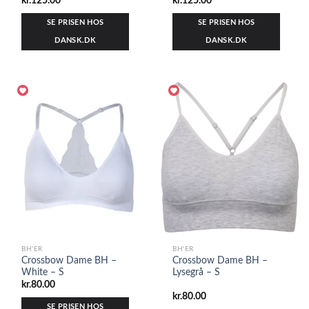
kr.
125.00
kr.
125.00
SE PRISEN HOS
SE PRISEN HOS
DANSK.DK
DANSK.DK
BH'ER
BH'ER
Crossbow Dame BH –
Crossbow Dame BH –
White – S
Lysegrå – S
kr.
80.00
kr.
80.00
SE PRISEN HOS