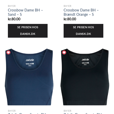
BH'ER
BH'ER
Crossbow Dame BH –
Crossbow Dame BH –
Sand – S
Brændt Orange – S
kr.
80.00
kr.
80.00
SE PRISEN HOS
SE PRISEN HOS
DANSK.DK
DANSK.DK
BH'ER
BH'ER