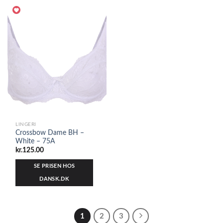
LINGERI
Crossbow Dame BH –
White – 75A
kr.
125.00
SE PRISEN HOS
DANSK.DK
1
2
3