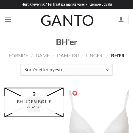
Skip
Hurtig levering / Fri fragt på mange varer / Kæmpe udvalg
to
content
BH'er
FORSIDE
/
DAME
/
DAMETØJ
/
LINGERI
/
BH'ER
BH UDEN BØJLE
29 VARER