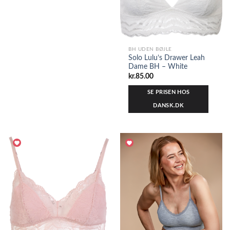
BH UDEN BØJLE
Solo Lulu’s Drawer Leah
Dame BH – White
kr.
85.00
SE PRISEN HOS
DANSK.DK