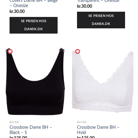
Covers Dame BH – Beige
Transparent – Onesize
– Onesize
kr.
30.00
kr.
30.00
SE PRISEN HOS
SE PRISEN HOS
DANSK.DK
DANSK.DK
BH'ER
BH'ER
Crossbow Dame BH –
Crossbow Dame BH –
Black – S
Hvid