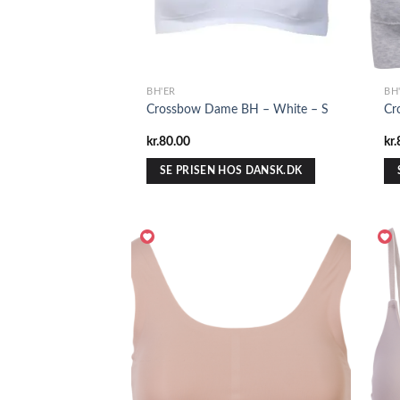
BH'ER
BH
Crossbow Dame BH – White – S
Cr
kr.
80.00
kr.
SE PRISEN HOS DANSK.DK