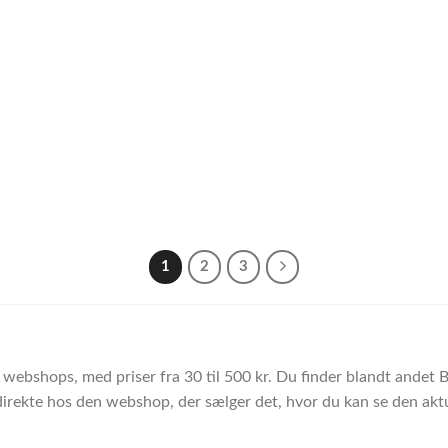
1
2
3
e webshops, med priser fra 30 til 500 kr. Du finder blandt ande
direkte hos den webshop, der sælger det, hvor du kan se den aktue