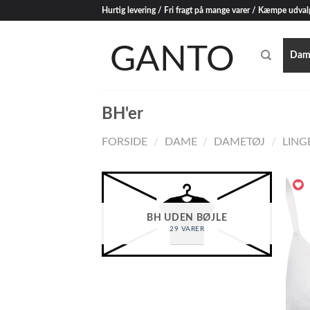
Skip
Hurtig levering / Fri fragt på mange varer / Kæmpe udval
to
content
Dam
BH'er
FORSIDE
/
DAME
/
DAMETØJ
/
LING
BH UDEN BØJLE
29 VARER