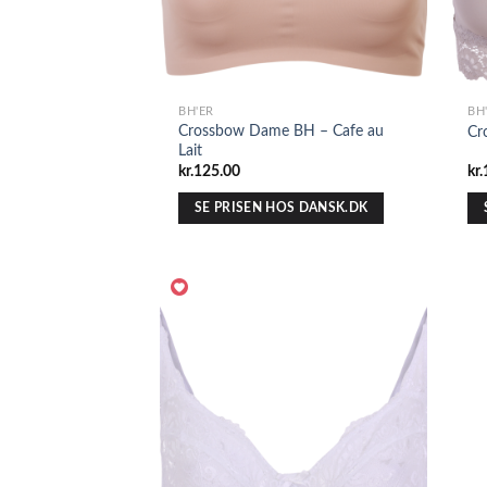
BH'ER
BH
Crossbow Dame BH – Cafe au
Cr
Lait
kr.
125.00
kr.
SE PRISEN HOS DANSK.DK