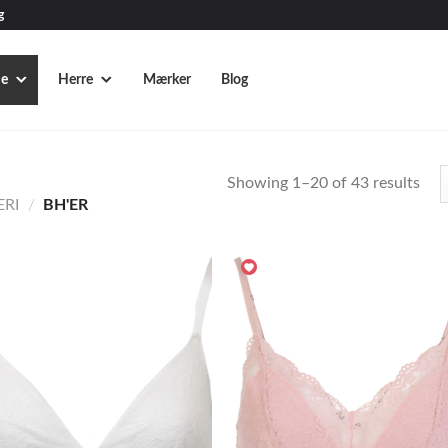
g
e
Herre
Mærker
Blog
Showing 1–20 of 43 results
ERI
/
BH'ER