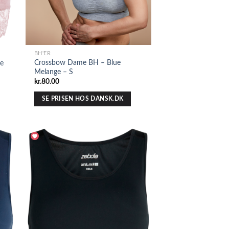
BH'ER
Crossbow Dame BH – Blue
e
Melange – S
kr.
80.00
SE PRISEN HOS DANSK.DK