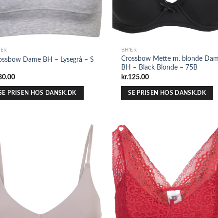
'ER
BH'ER
Crossbow Mette m. blonde Da
ossbow Dame BH – Lysegrå – S
BH – Black Blonde – 75B
80.00
kr.
125.00
SE PRISEN HOS DANSK.DK
SE PRISEN HOS DANSK.DK