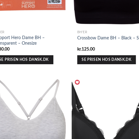
'ER
BH'ER
pport Hero Dame BH –
Crossbow Dame BH – Black – S
ansparent – Onesize
30.00
kr.
125.00
SE PRISEN HOS DANSK.DK
SE PRISEN HOS DANSK.DK