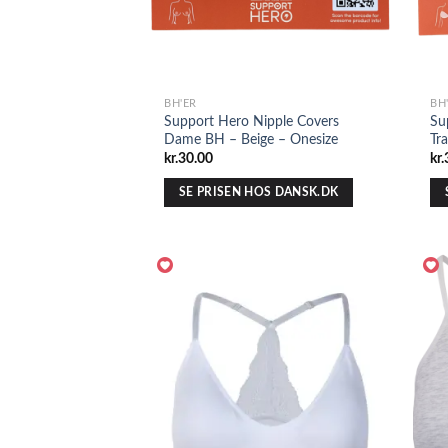
BH'ER
BH
Support Hero Nipple Covers
Su
Dame BH – Beige – Onesize
Tr
kr.
30.00
kr.
SE PRISEN HOS DANSK.DK