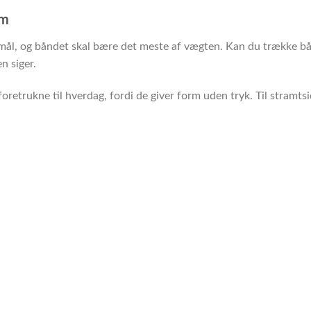
rm
ålmål, og båndet skal bære det meste af vægten. Kan du trække b
n siger.
 foretrukne til hverdag, fordi de giver form uden tryk. Til stram