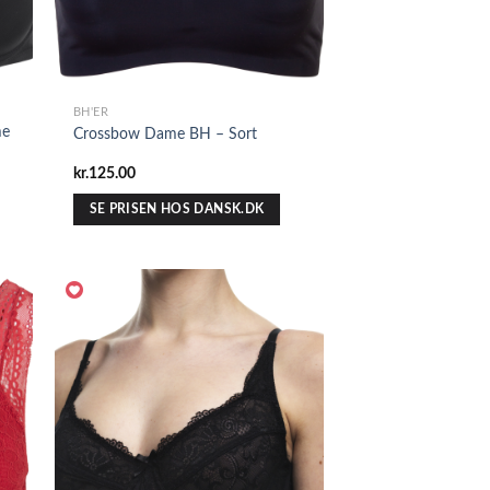
BH'ER
me
Crossbow Dame BH – Sort
kr.
125.00
SE PRISEN HOS DANSK.DK