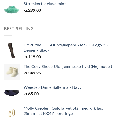
Strutskørt, deluxe mint
kr.
299.00
BEST SELLING
HYPE the DETAIL Strømpebukser - H-Logo 25
Denier - Black
kr.
119.00
The Cozy Sheep Uldhjemmesko hvid (Høj model)
kr.
349.95
Weestep Dame Ballerina - Navy
kr.
65.00
Molly Creoler i Guldfarvet Stål med klik lås,
25mm - st10047 - øreringe