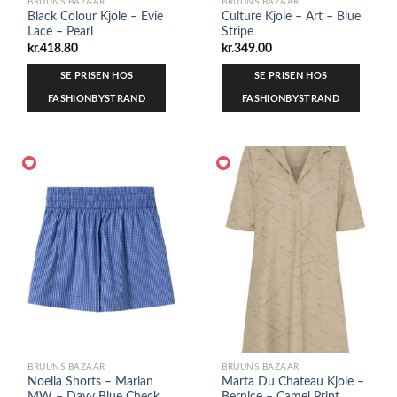
BRUUNS BAZAAR
BRUUNS BAZAAR
Black Colour Kjole – Evie
Culture Kjole – Art – Blue
Lace – Pearl
Stripe
kr.
418.80
kr.
349.00
SE PRISEN HOS
SE PRISEN HOS
FASHIONBYSTRAND
FASHIONBYSTRAND
BRUUNS BAZAAR
BRUUNS BAZAAR
Noella Shorts – Marian
Marta Du Chateau Kjole –
MW – Davy Blue Check
Bernice – Camel Print