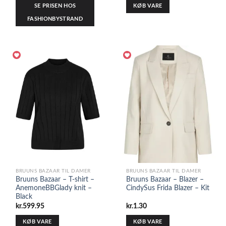
SE PRISEN HOS
KØB VARE
FASHIONBYSTRAND
BRUUNS BAZAAR TIL DAMER
BRUUNS BAZAAR TIL DAMER
Bruuns Bazaar – T-shirt –
Bruuns Bazaar – Blazer –
AnemoneBBGlady knit –
CindySus Frida Blazer – Kit
Black
kr.
599.95
kr.
1.30
KØB VARE
KØB VARE