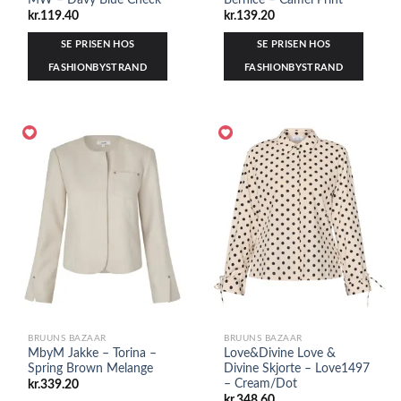
kr.
119.40
kr.
139.20
SE PRISEN HOS
SE PRISEN HOS
FASHIONBYSTRAND
FASHIONBYSTRAND
BRUUNS BAZAAR
BRUUNS BAZAAR
MbyM Jakke – Torina –
Love&Divine Love &
Spring Brown Melange
Divine Skjorte – Love1497
– Cream/Dot
kr.
339.20
kr.
348.60