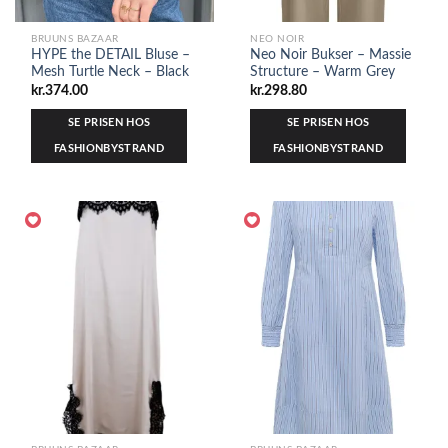
BRUUNS BAZAAR
NEO NOIR
HYPE the DETAIL Bluse –
Neo Noir Bukser – Massie
Mesh Turtle Neck – Black
Structure – Warm Grey
kr.
374.00
kr.
298.80
SE PRISEN HOS
SE PRISEN HOS
FASHIONBYSTRAND
FASHIONBYSTRAND