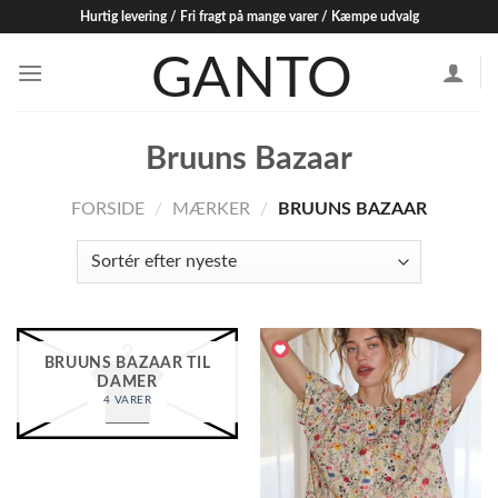
Skip
Hurtig levering / Fri fragt på mange varer / Kæmpe udvalg
to
content
Bruuns Bazaar
FORSIDE
/
MÆRKER
/
BRUUNS BAZAAR
BRUUNS BAZAAR TIL
DAMER
4 VARER