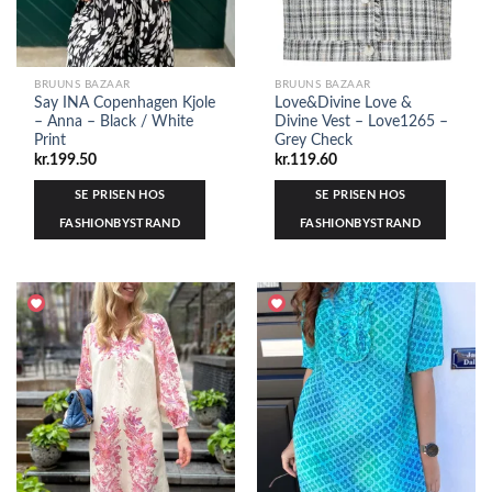
BRUUNS BAZAAR
BRUUNS BAZAAR
Say INA Copenhagen Kjole
Love&Divine Love &
– Anna – Black / White
Divine Vest – Love1265 –
Print
Grey Check
kr.
199.50
kr.
119.60
SE PRISEN HOS
SE PRISEN HOS
FASHIONBYSTRAND
FASHIONBYSTRAND