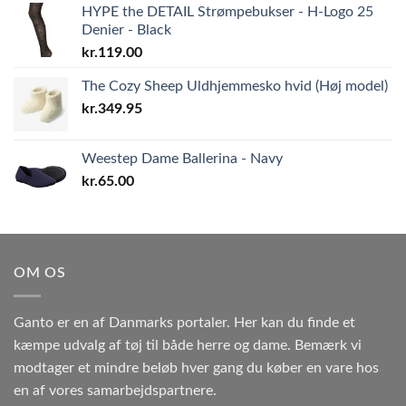
HYPE the DETAIL Strømpebukser - H-Logo 25
Denier - Black
kr.
119.00
The Cozy Sheep Uldhjemmesko hvid (Høj model)
kr.
349.95
Weestep Dame Ballerina - Navy
kr.
65.00
OM OS
Ganto er en af Danmarks portaler. Her kan du finde et
kæmpe udvalg af tøj til både herre og dame. Bemærk vi
modtager et mindre beløb hver gang du køber en vare hos
en af vores samarbejdspartnere.