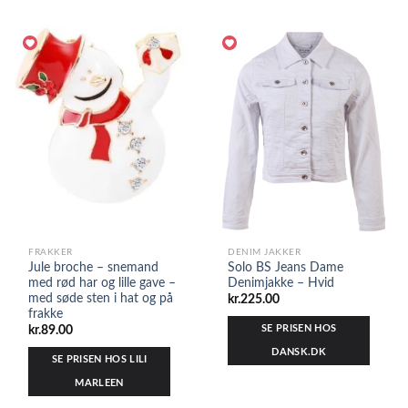
FRAKKER
DENIM JAKKER
Jule broche – snemand
Solo BS Jeans Dame
med rød har og lille gave –
Denimjakke – Hvid
med søde sten i hat og på
kr.
225.00
frakke
SE PRISEN HOS
kr.
89.00
DANSK.DK
SE PRISEN HOS LILI
MARLEEN