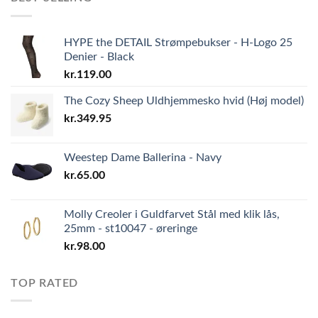
HYPE the DETAIL Strømpebukser - H-Logo 25
Denier - Black
kr.
119.00
The Cozy Sheep Uldhjemmesko hvid (Høj model)
kr.
349.95
Weestep Dame Ballerina - Navy
kr.
65.00
Molly Creoler i Guldfarvet Stål med klik lås,
25mm - st10047 - øreringe
kr.
98.00
TOP RATED