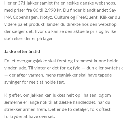
Her er 371 jakker samlet fra en række danske webshops,
med priser fra 86 til 2.998 kr. Du finder blandt andet Say
INA Copenhagen, Notyz, Culture og FreeQuent. Klikker du
videre på et produkt, lander du direkte hos den webshop,
der sælger det, hvor du kan se den aktuelle pris og hvilke
størrelser der er på lager.
Jakke efter årstid
En let overgangsjakke skal først og fremmest kunne holde
vinden ude. Til vinter er det for og fyld — dun eller syntetisk
— der afgør varmen, mens regnjakker skal have tapede
syninger for reelt at holde tæt.
Kig efter, om jakken kan lukkes helt op i halsen, og om
ærmerne er lange nok til at dække håndleddet, når du
strækker armen frem. Det er de to detaljer, folk oftest
fortryder at have overset.