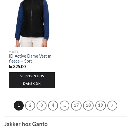
VESTE
ID Active Dame Vest m.
fleece – Sort
kr.
325.00
SE PRISEN HOS
DANSK.DK
1
2
3
4
…
17
18
19
Jakker hos Ganto