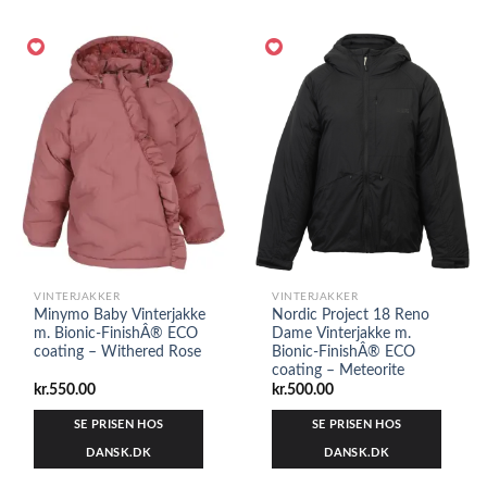
VINTERJAKKER
VINTERJAKKER
Minymo Baby Vinterjakke
Nordic Project 18 Reno
m. Bionic-FinishÂ® ECO
Dame Vinterjakke m.
coating – Withered Rose
Bionic-FinishÂ® ECO
coating – Meteorite
kr.
550.00
kr.
500.00
SE PRISEN HOS
SE PRISEN HOS
DANSK.DK
DANSK.DK