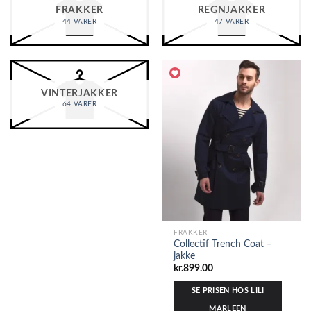
FRAKKER
REGNJAKKER
44 VARER
47 VARER
VINTERJAKKER
64 VARER
FRAKKER
Collectif Trench Coat –
jakke
kr.
899.00
SE PRISEN HOS LILI
MARLEEN