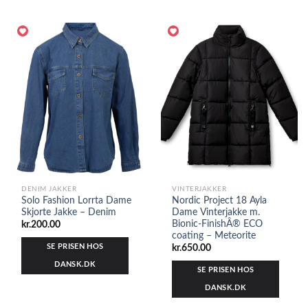
DENIM JAKKER
VINTERJAKKER
Solo Fashion Lorrta Dame
Nordic Project 18 Ayla
Skjorte Jakke – Denim
Dame Vinterjakke m.
Bionic-FinishÂ® ECO
kr.
200.00
coating – Meteorite
SE PRISEN HOS
kr.
650.00
DANSK.DK
SE PRISEN HOS
DANSK.DK