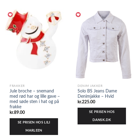
FRAKKER
DENIM JAKKER
Jule broche – snemand
Solo BS Jeans Dame
med rød har og lille gave –
Denimjakke – Hvid
med søde sten i hat og på
kr.
225.00
frakke
SE PRISEN HOS
kr.
89.00
DANSK.DK
SE PRISEN HOS LILI
MARLEEN