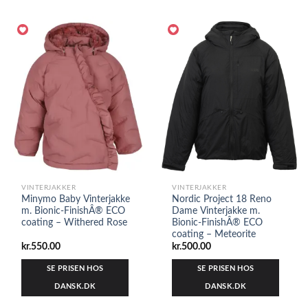
VINTERJAKKER
VINTERJAKKER
Minymo Baby Vinterjakke
Nordic Project 18 Reno
m. Bionic-FinishÂ® ECO
Dame Vinterjakke m.
coating – Withered Rose
Bionic-FinishÂ® ECO
coating – Meteorite
kr.
550.00
kr.
500.00
SE PRISEN HOS
SE PRISEN HOS
DANSK.DK
DANSK.DK