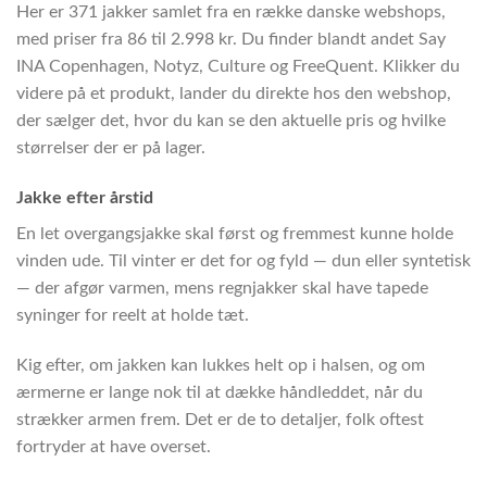
Her er 371 jakker samlet fra en række danske webshops,
med priser fra 86 til 2.998 kr. Du finder blandt andet Say
INA Copenhagen, Notyz, Culture og FreeQuent. Klikker du
videre på et produkt, lander du direkte hos den webshop,
der sælger det, hvor du kan se den aktuelle pris og hvilke
størrelser der er på lager.
Jakke efter årstid
En let overgangsjakke skal først og fremmest kunne holde
vinden ude. Til vinter er det for og fyld — dun eller syntetisk
— der afgør varmen, mens regnjakker skal have tapede
syninger for reelt at holde tæt.
Kig efter, om jakken kan lukkes helt op i halsen, og om
ærmerne er lange nok til at dække håndleddet, når du
strækker armen frem. Det er de to detaljer, folk oftest
fortryder at have overset.