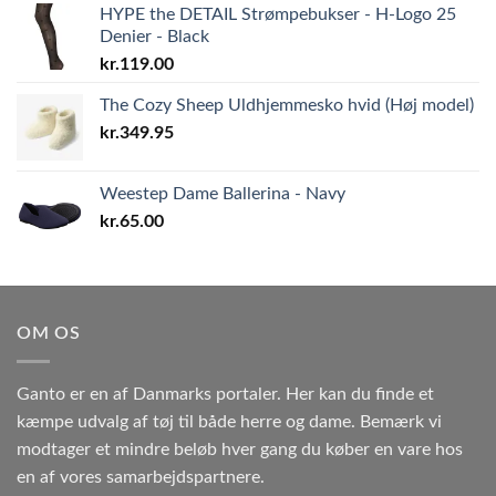
HYPE the DETAIL Strømpebukser - H-Logo 25
Denier - Black
kr.
119.00
The Cozy Sheep Uldhjemmesko hvid (Høj model)
kr.
349.95
Weestep Dame Ballerina - Navy
kr.
65.00
OM OS
Ganto er en af Danmarks portaler. Her kan du finde et
kæmpe udvalg af tøj til både herre og dame. Bemærk vi
modtager et mindre beløb hver gang du køber en vare hos
en af vores samarbejdspartnere.