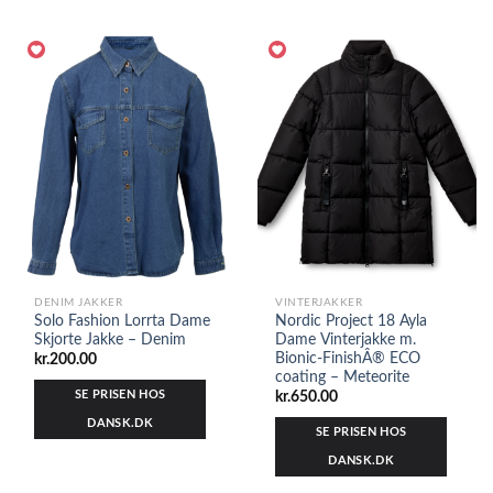
DENIM JAKKER
VINTERJAKKER
Solo Fashion Lorrta Dame
Nordic Project 18 Ayla
Skjorte Jakke – Denim
Dame Vinterjakke m.
Bionic-FinishÂ® ECO
kr.
200.00
coating – Meteorite
SE PRISEN HOS
kr.
650.00
DANSK.DK
SE PRISEN HOS
DANSK.DK