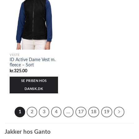
VESTE
ID Active Dame Vest m.
fleece – Sort
kr.
325.00
SE PRISEN HOS
DANSK.DK
1
2
3
4
…
17
18
19
Jakker hos Ganto