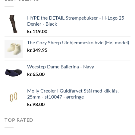
HYPE the DETAIL Strømpebukser - H-Logo 25
Denier - Black
kr.
119.00
The Cozy Sheep Uldhjemmesko hvid (Høj model)
kr.
349.95
Weestep Dame Ballerina - Navy
kr.
65.00
Molly Creoler i Guldfarvet Stål med klik lås,
25mm - st10047 - øreringe
kr.
98.00
TOP RATED