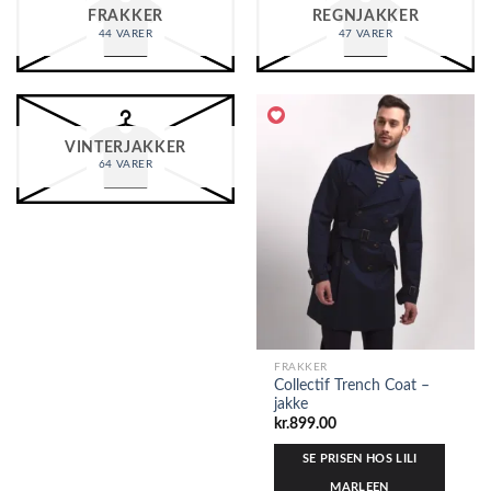
FRAKKER
REGNJAKKER
44 VARER
47 VARER
VINTERJAKKER
64 VARER
FRAKKER
Collectif Trench Coat –
jakke
kr.
899.00
SE PRISEN HOS LILI
MARLEEN