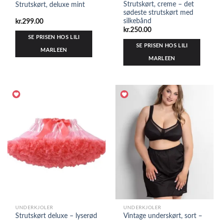
Strutskørt, creme – det
Strutskørt, deluxe mint
sødeste strutskørt med
silkebånd
kr.
299.00
kr.
250.00
SE PRISEN HOS LILI
SE PRISEN HOS LILI
MARLEEN
MARLEEN
UNDERKJOLER
UNDERKJOLER
Strutskørt deluxe – lyserød
Vintage underskørt, sort –