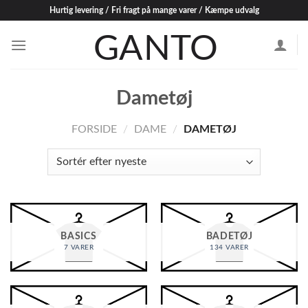
Skip
Hurtig levering / Fri fragt på mange varer / Kæmpe udvalg
to
content
Dametøj
FORSIDE
/
DAME
/
DAMETØJ
BASICS
BADETØJ
7 VARER
134 VARER