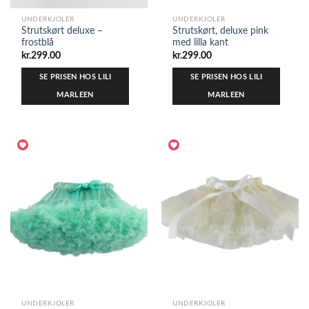
UNDERKJOLER
UNDERKJOLER
Strutskørt deluxe –
Strutskørt, deluxe pink
frostblå
med lilla kant
kr.
299.00
kr.
299.00
SE PRISEN HOS LILI
SE PRISEN HOS LILI
MARLEEN
MARLEEN
UNDERKJOLER
UNDERKJOLER