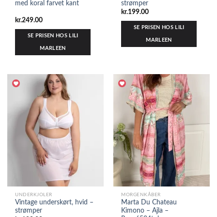
med koral farvet kant
strømper
kr.
199.00
kr.
249.00
SE PRISEN HOS LILI
SE PRISEN HOS LILI
MARLEEN
MARLEEN
UNDERKJOLER
MORGENKÅBER
Vintage underskørt, hvid –
Marta Du Chateau
strømper
Kimono – Ajla –