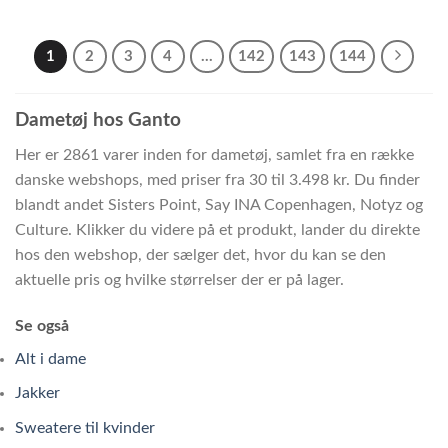
1
2
3
4
…
142
143
144
Dametøj hos Ganto
Her er 2861 varer inden for dametøj, samlet fra en række
danske webshops, med priser fra 30 til 3.498 kr. Du finder
blandt andet Sisters Point, Say INA Copenhagen, Notyz og
Culture. Klikker du videre på et produkt, lander du direkte
hos den webshop, der sælger det, hvor du kan se den
aktuelle pris og hvilke størrelser der er på lager.
Se også
Alt i dame
Jakker
Sweatere til kvinder