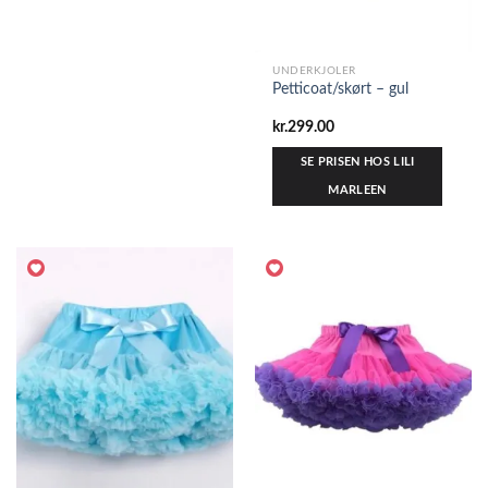
UNDERKJOLER
Petticoat/skørt – gul
kr.
299.00
SE PRISEN HOS LILI
MARLEEN