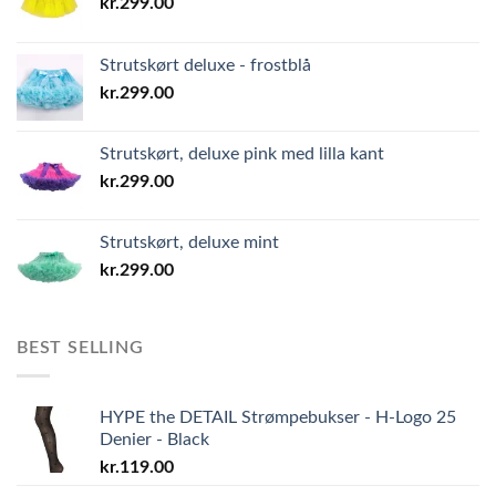
kr.
299.00
Strutskørt deluxe - frostblå
kr.
299.00
Strutskørt, deluxe pink med lilla kant
kr.
299.00
Strutskørt, deluxe mint
kr.
299.00
BEST SELLING
HYPE the DETAIL Strømpebukser - H-Logo 25
Denier - Black
kr.
119.00