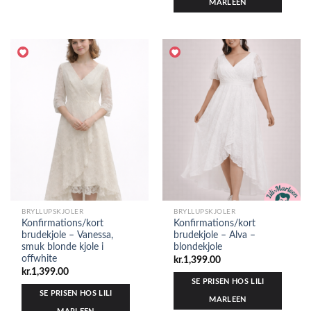
MARLEEN
BRYLLUPSKJOLER
BRYLLUPSKJOLER
Konfirmations/kort
Konfirmations/kort
brudekjole – Vanessa,
brudekjole – Alva –
smuk blonde kjole i
blondekjole
offwhite
kr.
1,399.00
kr.
1,399.00
SE PRISEN HOS LILI
SE PRISEN HOS LILI
MARLEEN