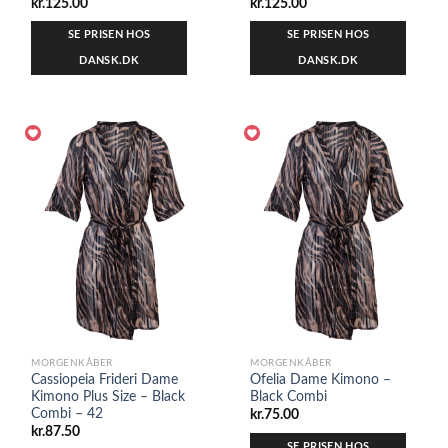
kr.
125.00
kr.
125.00
SE PRISEN HOS
SE PRISEN HOS
DANSK.DK
DANSK.DK
MORGENKÅBER
MORGENKÅBER
Cassiopeia Frideri Dame
Ofelia Dame Kimono –
Kimono Plus Size – Black
Black Combi
Combi – 42
kr.
75.00
kr.
87.50
SE PRISEN HOS