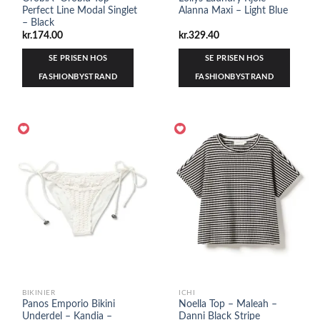
Perfect Line Modal Singlet
Alanna Maxi – Light Blue
– Black
kr.
174.00
kr.
329.40
SE PRISEN HOS
SE PRISEN HOS
FASHIONBYSTRAND
FASHIONBYSTRAND
BIKINIER
ICHI
Panos Emporio Bikini
Noella Top – Maleah –
Underdel – Kandia –
Danni Black Stripe