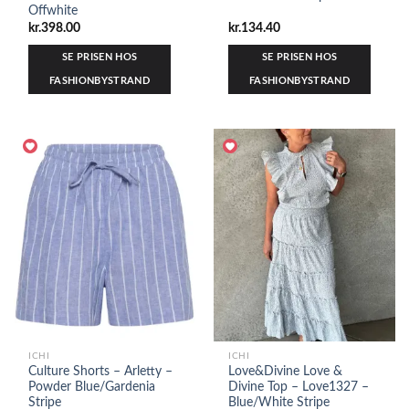
Offwhite
kr.
398.00
kr.
134.40
SE PRISEN HOS
SE PRISEN HOS
FASHIONBYSTRAND
FASHIONBYSTRAND
ICHI
ICHI
Culture Shorts – Arletty –
Love&Divine Love &
Powder Blue/Gardenia
Divine Top – Love1327 –
Stripe
Blue/White Stripe