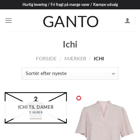
Skip
Hurtig levering / Fri fragt på mange varer / Kæmpe udvalg
to
content
Ichi
FORSIDE
/
MÆRKER
/
ICHI
ICHI TIL DAMER
5 VARER