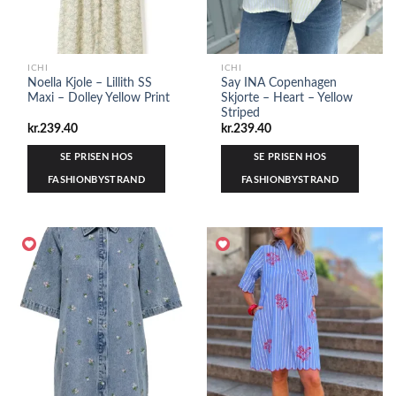
ICHI
ICHI
Noella Kjole – Lillith SS
Say INA Copenhagen
Maxi – Dolley Yellow Print
Skjorte – Heart – Yellow
Striped
kr.
239.40
kr.
239.40
SE PRISEN HOS
SE PRISEN HOS
FASHIONBYSTRAND
FASHIONBYSTRAND