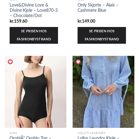
ICHI
ICHI
Love&Divine Love &
Only Skjorte – Alais –
Divine Kjole – Love870-3
Cashmere Blue
– Chocolate/Dot
kr.
159.60
kr.
149.00
SE PRISEN HOS
SE PRISEN HOS
FASHIONBYSTRAND
FASHIONBYSTRAND
ICHI
LOLLYS LAUNDRY
OroblÃ¹ Oroblu Top –
Lollys Laundry Kjole –