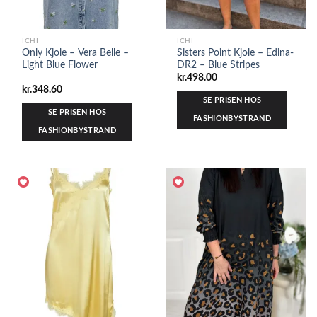
ICHI
ICHI
Only Kjole – Vera Belle –
Sisters Point Kjole – Edina-
Light Blue Flower
DR2 – Blue Stripes
kr.
498.00
kr.
348.60
SE PRISEN HOS
SE PRISEN HOS
FASHIONBYSTRAND
FASHIONBYSTRAND