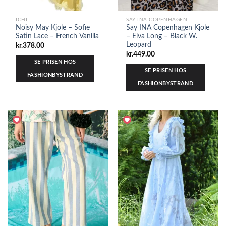
ICHI
SAY INA COPENHAGEN
Noisy May Kjole – Sofie
Say INA Copenhagen Kjole
Satin Lace – French Vanilla
– Elva Long – Black W.
Leopard
kr.
378.00
kr.
449.00
SE PRISEN HOS
SE PRISEN HOS
FASHIONBYSTRAND
FASHIONBYSTRAND