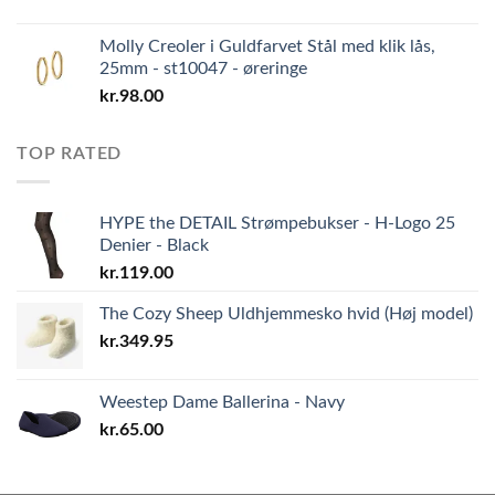
Molly Creoler i Guldfarvet Stål med klik lås,
25mm - st10047 - øreringe
kr.
98.00
TOP RATED
HYPE the DETAIL Strømpebukser - H-Logo 25
Denier - Black
kr.
119.00
The Cozy Sheep Uldhjemmesko hvid (Høj model)
kr.
349.95
Weestep Dame Ballerina - Navy
kr.
65.00