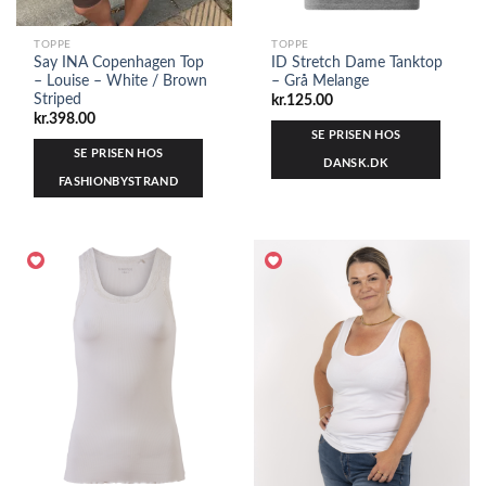
TOPPE
TOPPE
Say INA Copenhagen Top
ID Stretch Dame Tanktop
– Louise – White / Brown
– Grå Melange
Striped
kr.
125.00
kr.
398.00
SE PRISEN HOS
SE PRISEN HOS
DANSK.DK
FASHIONBYSTRAND