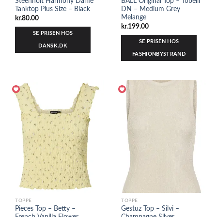
Steenholt Harmony Dame
BALL Original Top – Tobelli
Tanktop Plus Size – Black
DN – Medium Grey
Melange
kr.
80.00
kr.
199.00
SE PRISEN HOS
SE PRISEN HOS
DANSK.DK
FASHIONBYSTRAND
TOPPE
TOPPE
Pieces Top – Betty –
Gestuz Top – Silvi –
French Vanilla Flower
Champagne Silver