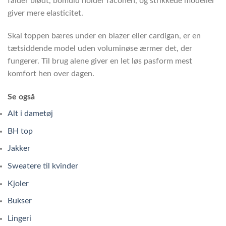
falder blødt, bomuld holder faconen, og strikkede modeller
giver mere elasticitet.
Skal toppen bæres under en blazer eller cardigan, er en
tætsiddende model uden voluminøse ærmer det, der
fungerer. Til brug alene giver en let løs pasform mest
komfort hen over dagen.
Se også
Alt i dametøj
BH top
Jakker
Sweatere til kvinder
Kjoler
Bukser
Lingeri