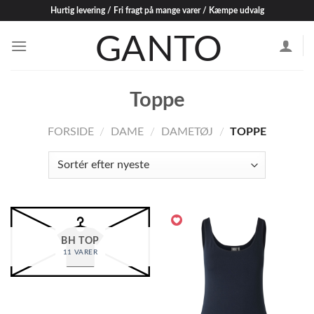
Skip
Hurtig levering / Fri fragt på mange varer / Kæmpe udvalg
to
content
Toppe
FORSIDE
/
DAME
/
DAMETØJ
/
TOPPE
BH TOP
11 VARER