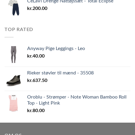
CeLaVi Drenge Nattøjssæt - Total Eclipse
kr.
200.00
TOP RATED
Anyway Pige Leggings - Leo
kr.
40.00
Rieker støvler til mænd - 35508
kr.
637.50
Oroblu - Strømper - Note Woman Bamboo Roll
Top - Light Pink
kr.
80.00