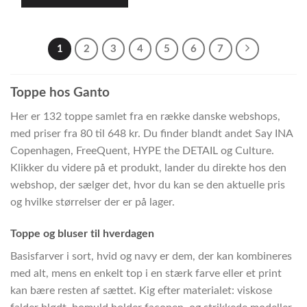
1
2
3
4
5
6
7
Toppe hos Ganto
Her er 132 toppe samlet fra en række danske webshops,
med priser fra 80 til 648 kr. Du finder blandt andet Say INA
Copenhagen, FreeQuent, HYPE the DETAIL og Culture.
Klikker du videre på et produkt, lander du direkte hos den
webshop, der sælger det, hvor du kan se den aktuelle pris
og hvilke størrelser der er på lager.
Toppe og bluser til hverdagen
Basisfarver i sort, hvid og navy er dem, der kan kombineres
med alt, mens en enkelt top i en stærk farve eller et print
kan bære resten af sættet. Kig efter materialet: viskose