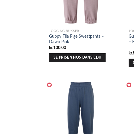
JOGGING BUKSER
JO
Guppy Fiia Pige Sweatpants –
Gu
Dawn Pink
– 
kr.
100.00
kr.
SE PRISEN HOS DANSK.DK