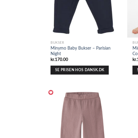
BUKSER
BU
Minymo Baby Bukser – Parisian
Mi
Night
Co
kr.
170.00
kr.
SE PRISEN HOS DANSK.DK