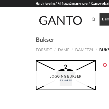
Skip
Hurtig levering / Fri fragt på mange varer / Kæmpe udval
to
content
Dam
Bukser
FORSIDE
/
DAME
/
DAMETØJ
/
BUKS
JOGGING BUKSER
45 VARER