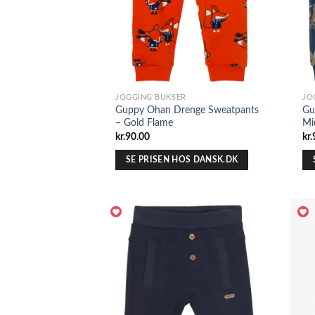
JOGGING BUKSER
JO
Guppy Ohan Drenge Sweatpants
Gu
– Gold Flame
Mi
kr.
90.00
kr.
SE PRISEN HOS DANSK.DK