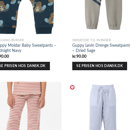
GGING BUKSER
SWEATERE TIL KVINDER
ppy Moldar Baby Sweatpants –
Guppy Levin Drenge Sweatpant
dnight Navy
– Dried Sage
90.00
kr.
90.00
SE PRISEN HOS DANSK.DK
SE PRISEN HOS DANSK.DK