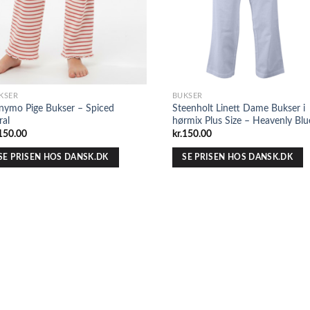
KSER
BUKSER
nymo Pige Bukser – Spiced
Steenholt Linett Dame Bukser i
ral
hørmix Plus Size – Heavenly Blu
150.00
kr.
150.00
SE PRISEN HOS DANSK.DK
SE PRISEN HOS DANSK.DK