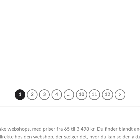
1
2
3
4
…
10
11
12
ke webshops, med priser fra 65 til 3.498 kr. Du finder blandt a
direkte hos den webshop, der sælger det, hvor du kan se den aktue