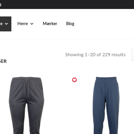
g
e
Herre
Mærker
Blog
Showing 1–20 of 229 results
ER