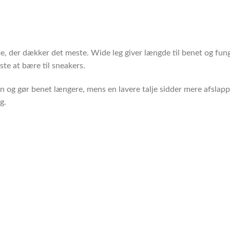
e, der dækker det meste. Wide leg giver længde til benet og fung
te at bære til sneakers.
en og gør benet længere, mens en lavere talje sidder mere afslap
g.