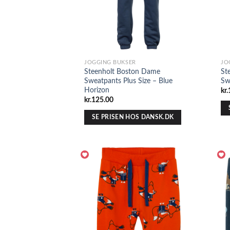
JOGGING BUKSER
JO
Steenholt Boston Dame
St
Sweatpants Plus Size – Blue
Sw
Horizon
kr.
kr.
125.00
SE PRISEN HOS DANSK.DK