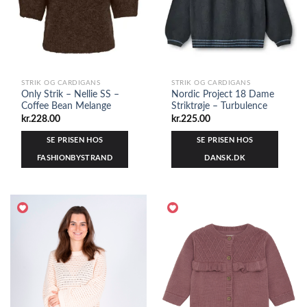
STRIK OG CARDIGANS
STRIK OG CARDIGANS
Only Strik – Nellie SS –
Nordic Project 18 Dame
Coffee Bean Melange
Striktrøje – Turbulence
kr.
228.00
kr.
225.00
SE PRISEN HOS
SE PRISEN HOS
FASHIONBYSTRAND
DANSK.DK