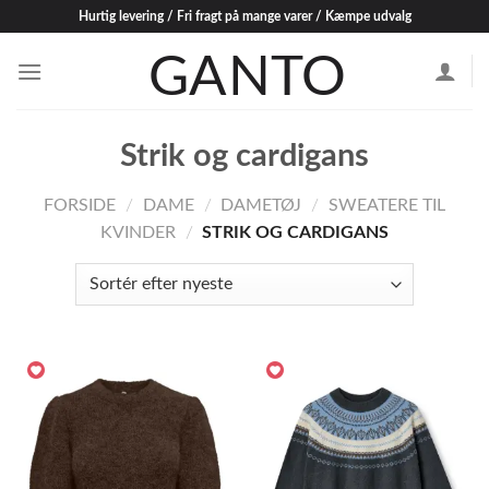
Skip
Hurtig levering / Fri fragt på mange varer / Kæmpe udvalg
to
content
Strik og cardigans
FORSIDE
/
DAME
/
DAMETØJ
/
SWEATERE TIL
KVINDER
/
STRIK OG CARDIGANS