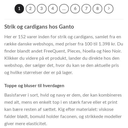
1
2
3
4
…
6
7
8
Strik og cardigans hos Ganto
Her er 152 varer inden for strik og cardigans, samlet fra en
række danske webshops, med priser fra 100 til 1.398 kr. Du
finder blandt andet FreeQuent, Pieces, Noella og Neo Noir.
Klikker du videre på et produkt, lander du direkte hos den
webshop, der sælger det, hvor du kan se den aktuelle pris
og hvilke størrelser der er på lager.
Toppe og bluser til hverdagen
Basisfarver i sort, hvid og navy er dem, der kan kombineres
med alt, mens en enkelt top i en stærk farve eller et print
kan bære resten af sættet. Kig efter materialet: viskose
falder blødt, bomuld holder faconen, og strikkede modeller
giver mere elasticitet.