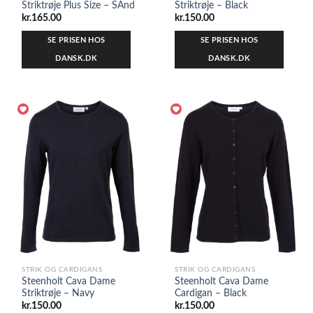
Striktrøje Plus Size – SAnd
Striktrøje – Black
kr.
165.00
kr.
150.00
SE PRISEN HOS
SE PRISEN HOS
DANSK.DK
DANSK.DK
STRIK OG CARDIGANS
STRIK OG CARDIGANS
Steenholt Cava Dame
Steenholt Cava Dame
Striktrøje – Navy
Cardigan – Black
kr.
150.00
kr.
150.00