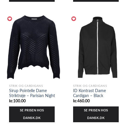
STRIK OG CARDIGANS
STRIK OG CARDIGANS
Sirup Pointelle Dame
ID Kontrast Dame
Striktrøje – Parisian Night
Cardigan – Black
kr.
100.00
kr.
460.00
SE PRISEN HOS
SE PRISEN HOS
DANSK.DK
DANSK.DK