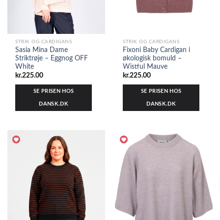
STRIK OG CARDIGANS
STRIK OG CARDIGANS
Sasia Mina Dame
Fixoni Baby Cardigan i
Striktrøje – Eggnog OFF
økologisk bomuld –
White
Wistful Mauve
kr.
225.00
kr.
225.00
SE PRISEN HOS
SE PRISEN HOS
DANSK.DK
DANSK.DK