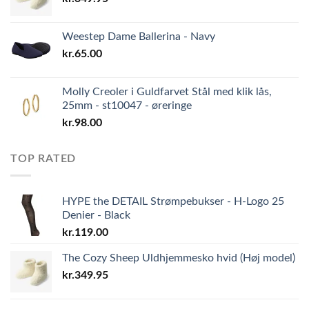
Weestep Dame Ballerina - Navy
kr.
65.00
Molly Creoler i Guldfarvet Stål med klik lås,
25mm - st10047 - øreringe
kr.
98.00
TOP RATED
HYPE the DETAIL Strømpebukser - H-Logo 25
Denier - Black
kr.
119.00
The Cozy Sheep Uldhjemmesko hvid (Høj model)
kr.
349.95