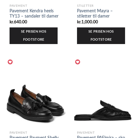
PAVEMENT
STILETTER
Pavement Kendra heels
Pavement Mayra –
TY13 – sandaler til damer
stiletter til damer
kr.
640.00
kr.
1,000.00
SE PRISEN HOS
SE PRISEN HOS
FOOTSTORE
FOOTSTORE
PAVEMENT
PAVEMENT
Pavement Pavment Shelly
Pavement PAElmira – sko