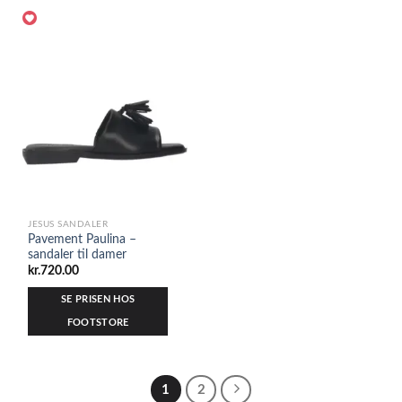
JESUS SANDALER
Pavement Paulina –
sandaler til damer
kr.
720.00
SE PRISEN HOS
FOOTSTORE
1
2