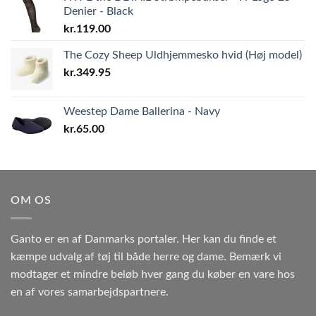
Denier - Black
kr.
119.00
The Cozy Sheep Uldhjemmesko hvid (Høj model)
kr.
349.95
Weestep Dame Ballerina - Navy
kr.
65.00
OM OS
Ganto er en af Danmarks portaler. Her kan du finde et
kæmpe udvalg af tøj til både herre og dame. Bemærk vi
modtager et mindre beløb hver gang du køber en vare hos
en af vores samarbejdspartnere.