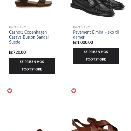
PAVEMENT
PAVEMENT
Cashott Copenhagen
Pavement Elmira – sko til
Casava Button Sandal
damer
Suede
kr.
1,000.00
SE PRISEN HOS
kr.
720.00
FOOTSTORE
SE PRISEN HOS
FOOTSTORE