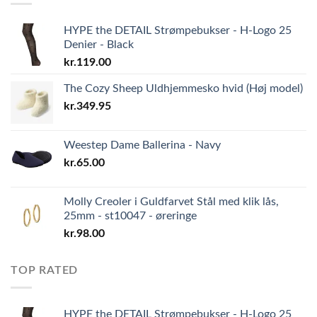
HYPE the DETAIL Strømpebukser - H-Logo 25
Denier - Black
kr.
119.00
The Cozy Sheep Uldhjemmesko hvid (Høj model)
kr.
349.95
Weestep Dame Ballerina - Navy
kr.
65.00
Molly Creoler i Guldfarvet Stål med klik lås,
25mm - st10047 - øreringe
kr.
98.00
TOP RATED
HYPE the DETAIL Strømpebukser - H-Logo 25