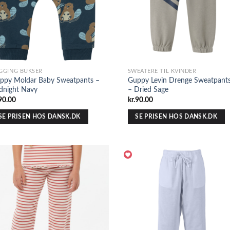
GGING BUKSER
SWEATERE TIL KVINDER
ppy Moldar Baby Sweatpants –
Guppy Levin Drenge Sweatpant
dnight Navy
– Dried Sage
90.00
kr.
90.00
SE PRISEN HOS DANSK.DK
SE PRISEN HOS DANSK.DK