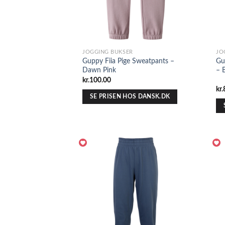
JOGGING BUKSER
JO
Guppy Fiia Pige Sweatpants –
Gu
Dawn Pink
– 
kr.
100.00
kr.
SE PRISEN HOS DANSK.DK