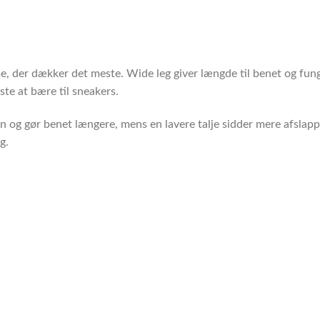
e, der dækker det meste. Wide leg giver længde til benet og fung
te at bære til sneakers.
en og gør benet længere, mens en lavere talje sidder mere afslap
g.