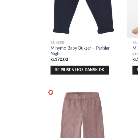
BUKSER
BU
Minymo Baby Bukser – Parisian
Mi
Night
Co
kr.
170.00
kr.
SE PRISEN HOS DANSK.DK