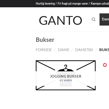
Skip
Hurtig levering / Fri fragt på mange varer / Kæmpe udval
to
content
Dam
Bukser
FORSIDE
/
DAME
/
DAMETØJ
/
BUKS
JOGGING BUKSER
45 VARER