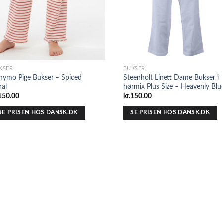
KSER
BUKSER
nymo Pige Bukser – Spiced
Steenholt Linett Dame Bukser i
ral
hørmix Plus Size – Heavenly Blu
150.00
kr.
150.00
SE PRISEN HOS DANSK.DK
SE PRISEN HOS DANSK.DK