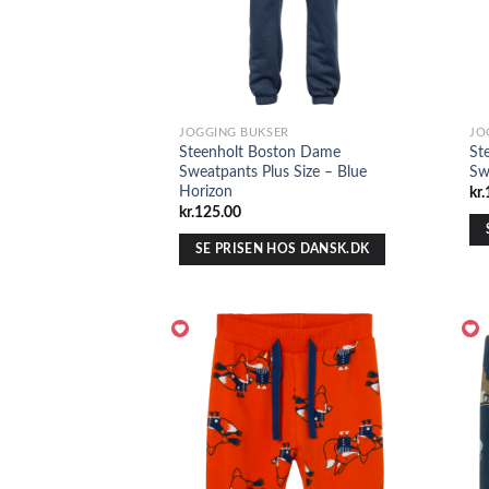
JOGGING BUKSER
JO
Steenholt Boston Dame
St
Sweatpants Plus Size – Blue
Sw
Horizon
kr.
kr.
125.00
SE PRISEN HOS DANSK.DK