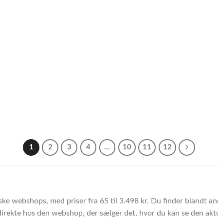
1
2
3
4
…
10
11
12
ke webshops, med priser fra 65 til 3.498 kr. Du finder blandt a
direkte hos den webshop, der sælger det, hvor du kan se den aktue