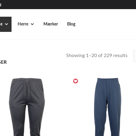
g
e
Herre
Mærker
Blog
Showing 1–20 of 229 results
ER