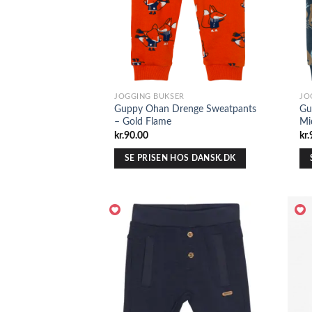
JOGGING BUKSER
JO
Guppy Ohan Drenge Sweatpants
Gu
– Gold Flame
Mi
kr.
90.00
kr.
SE PRISEN HOS DANSK.DK