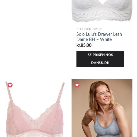
BH UDEN BØJLE
Solo Lulu’s Drawer Leah
Dame BH – White
kr.
85.00
SE PRISEN HOS
DANSK.DK