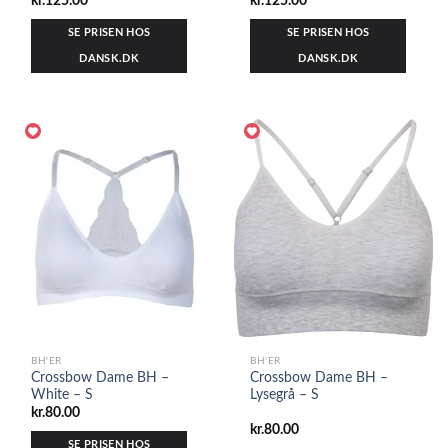
kr.
125.00
kr.
125.00
SE PRISEN HOS
SE PRISEN HOS
DANSK.DK
DANSK.DK
BH'ER
BH'ER
Crossbow Dame BH –
Crossbow Dame BH –
White – S
Lysegrå – S
kr.
80.00
kr.
80.00
SE PRISEN HOS