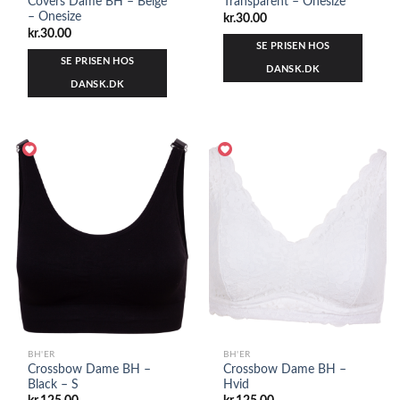
Covers Dame BH – Beige
Transparent – Onesize
– Onesize
kr.
30.00
kr.
30.00
SE PRISEN HOS
SE PRISEN HOS
DANSK.DK
DANSK.DK
BH'ER
BH'ER
Crossbow Dame BH –
Crossbow Dame BH –
Black – S
Hvid