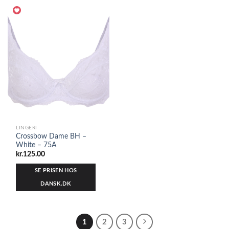
LINGERI
Crossbow Dame BH –
White – 75A
kr.
125.00
SE PRISEN HOS
DANSK.DK
1
2
3