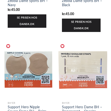
Zebdia Dame Sports BH –
Zebdia Dame Sports BH –
Navy
Black
kr.
45.00
kr.
45.00
SE PRISEN HOS
SE PRISEN HOS
DANSK.DK
DANSK.DK
BH'ER
BH'ER
Support Hero Nipple
Support Hero Dame BH –