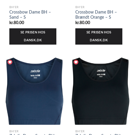
BH'ER
BH'ER
Crossbow Dame BH –
Crossbow Dame BH –
Sand – S
Brændt Orange – S
kr.
80.00
kr.
80.00
SE PRISEN HOS
SE PRISEN HOS
DANSK.DK
DANSK.DK
BH'ER
BH'ER