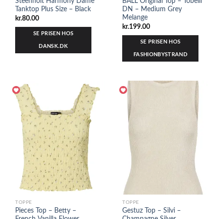
Steenholt Harmony Dame
BALL Original Top – Tobelli
Tanktop Plus Size – Black
DN – Medium Grey
Melange
kr.
80.00
kr.
199.00
SE PRISEN HOS
SE PRISEN HOS
DANSK.DK
FASHIONBYSTRAND
TOPPE
TOPPE
Pieces Top – Betty –
Gestuz Top – Silvi –
French Vanilla Flower
Champagne Silver