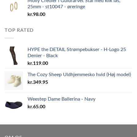
Molly Creoler i Guldfarvet Stål med klik lås,
25mm - st10047 - øreringe
kr.
98.00
TOP RATED
HYPE the DETAIL Strømpebukser - H-Logo 25
Denier - Black
kr.
119.00
The Cozy Sheep Uldhjemmesko hvid (Høj model)
kr.
349.95
Weestep Dame Ballerina - Navy
kr.
65.00