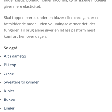
falder blødt, bomuld holder faconen, og strikkede modeller
giver mere elasticitet.
Skal toppen bæres under en blazer eller cardigan, er en
tætsiddende model uden voluminøse ærmer det, der
fungerer. Til brug alene giver en let løs pasform mest
komfort hen over dagen.
Se også
Alt i dametøj
BH top
Jakker
Sweatere til kvinder
Kjoler
Bukser
Lingeri