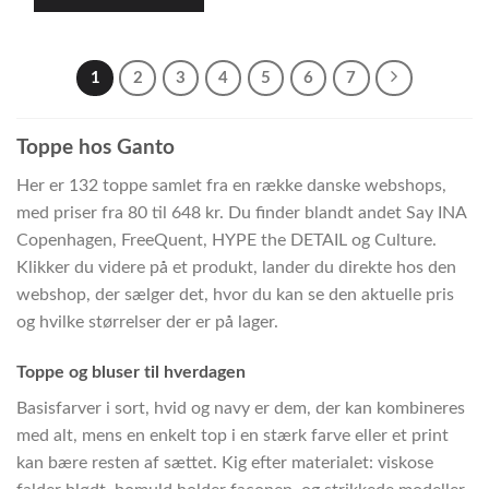
1
2
3
4
5
6
7
Toppe hos Ganto
Her er 132 toppe samlet fra en række danske webshops,
med priser fra 80 til 648 kr. Du finder blandt andet Say INA
Copenhagen, FreeQuent, HYPE the DETAIL og Culture.
Klikker du videre på et produkt, lander du direkte hos den
webshop, der sælger det, hvor du kan se den aktuelle pris
og hvilke størrelser der er på lager.
Toppe og bluser til hverdagen
Basisfarver i sort, hvid og navy er dem, der kan kombineres
med alt, mens en enkelt top i en stærk farve eller et print
kan bære resten af sættet. Kig efter materialet: viskose