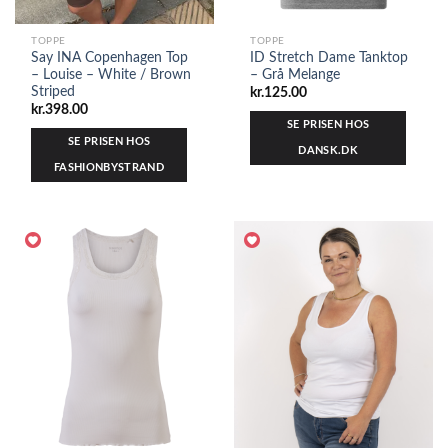
TOPPE
TOPPE
Say INA Copenhagen Top
ID Stretch Dame Tanktop
– Louise – White / Brown
– Grå Melange
Striped
kr.
125.00
kr.
398.00
SE PRISEN HOS
SE PRISEN HOS
DANSK.DK
FASHIONBYSTRAND