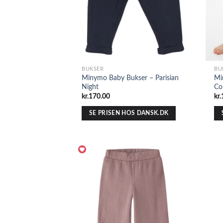
BUKSER
BU
Minymo Baby Bukser – Parisian
Mi
Night
Co
kr.
170.00
kr.
SE PRISEN HOS DANSK.DK