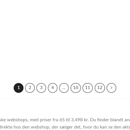
1
2
3
4
…
10
11
12
ke webshops, med priser fra 65 til 3.498 kr. Du finder blandt a
direkte hos den webshop, der sælger det, hvor du kan se den aktue