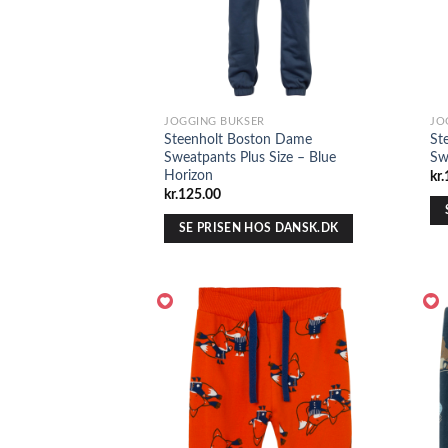
JOGGING BUKSER
JO
Steenholt Boston Dame
St
Sweatpants Plus Size – Blue
Sw
Horizon
kr.
kr.
125.00
SE PRISEN HOS DANSK.DK