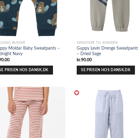
GGING BUKSER
SWEATERE TIL KVINDER
ppy Moldar Baby Sweatpants –
Guppy Levin Drenge Sweatpant
dnight Navy
– Dried Sage
90.00
kr.
90.00
SE PRISEN HOS DANSK.DK
SE PRISEN HOS DANSK.DK