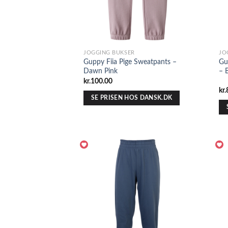
JOGGING BUKSER
JO
Guppy Fiia Pige Sweatpants –
Gu
Dawn Pink
– 
kr.
100.00
kr.
SE PRISEN HOS DANSK.DK