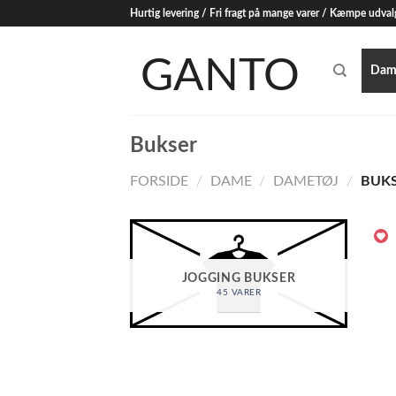
Skip
Hurtig levering / Fri fragt på mange varer / Kæmpe udval
to
content
Dam
Bukser
FORSIDE
/
DAME
/
DAMETØJ
/
BUKS
JOGGING BUKSER
45 VARER