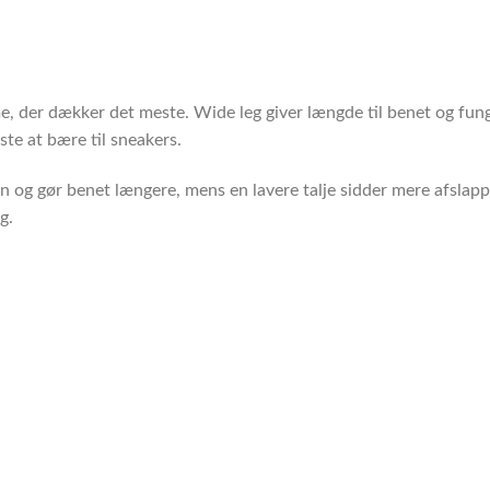
e, der dækker det meste. Wide leg giver længde til benet og fung
te at bære til sneakers.
en og gør benet længere, mens en lavere talje sidder mere afslap
g.