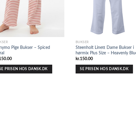
KSER
BUKSER
nymo Pige Bukser – Spiced
Steenholt Linett Dame Bukser i
ral
hørmix Plus Size – Heavenly Blu
150.00
kr.
150.00
SE PRISEN HOS DANSK.DK
SE PRISEN HOS DANSK.DK