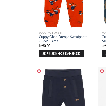
JOGGING BUKSER
JO
Guppy Ohan Drenge Sweatpants
Gu
– Gold Flame
Mi
kr.
90.00
kr.
SE PRISEN HOS DANSK.DK