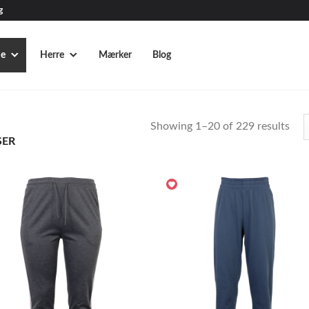
g
e
Herre
Mærker
Blog
Showing 1–20 of 229 results
ER