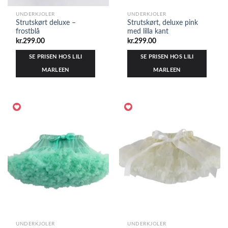
UNDERKJOLER
UNDERKJOLER
Strutskørt deluxe –
Strutskørt, deluxe pink
frostblå
med lilla kant
kr.
299.00
kr.
299.00
SE PRISEN HOS LILI
SE PRISEN HOS LILI
MARLEEN
MARLEEN
UNDERKJOLER
UNDERKJOLER