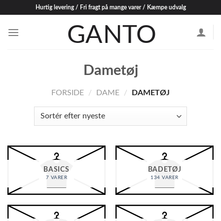
Skip
Hurtig levering / Fri fragt på mange varer / Kæmpe udvalg
to
content
Dametøj
FORSIDE
/
DAME
/
DAMETØJ
BASICS
BADETØJ
7 VARER
134 VARER