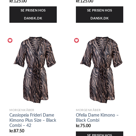
kr.
125.00
kr.
125.00
SE PRISEN HOS
SE PRISEN HOS
DANSK.DK
DANSK.DK
MORGENKÅBER
MORGENKÅBER
Cassiopeia Frideri Dame
Ofelia Dame Kimono –
Kimono Plus Size – Black
Black Combi
Combi – 42
kr.
75.00
kr.
87.50
SE PRISEN HOS