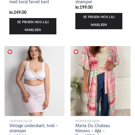
med koral farvet kant
strømper
kr.
199.00
kr.
249.00
SE PRISEN HOS LILI
SE PRISEN HOS LILI
MARLEEN
MARLEEN
UNDERKJOLER
MORGENKÅBER
Vintage underskørt, hvid –
Marta Du Chateau
strømper
Kimono – Ajla –