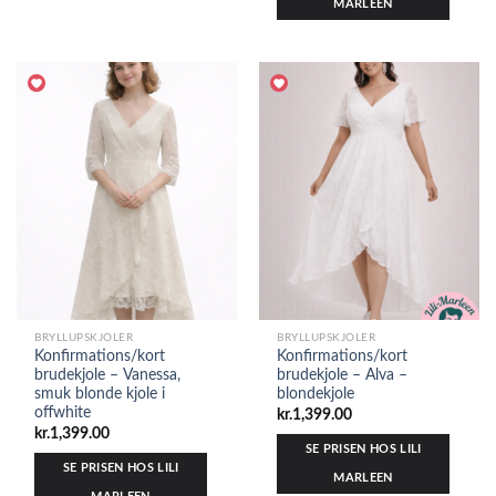
MARLEEN
BRYLLUPSKJOLER
BRYLLUPSKJOLER
Konfirmations/kort
Konfirmations/kort
brudekjole – Vanessa,
brudekjole – Alva –
smuk blonde kjole i
blondekjole
offwhite
kr.
1,399.00
kr.
1,399.00
SE PRISEN HOS LILI
SE PRISEN HOS LILI
MARLEEN