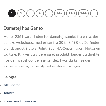
1
2
3
4
…
142
143
144
Dametøj hos Ganto
Her er 2861 varer inden for dametøj, samlet fra en række
danske webshops, med priser fra 30 til 3.498 kr. Du finder
blandt andet Sisters Point, Say INA Copenhagen, Notyz og
Culture. Klikker du videre på et produkt, lander du direkte
hos den webshop, der sælger det, hvor du kan se den
aktuelle pris og hvilke størrelser der er på lager.
Se også
Alt i dame
Jakker
Sweatere til kvinder