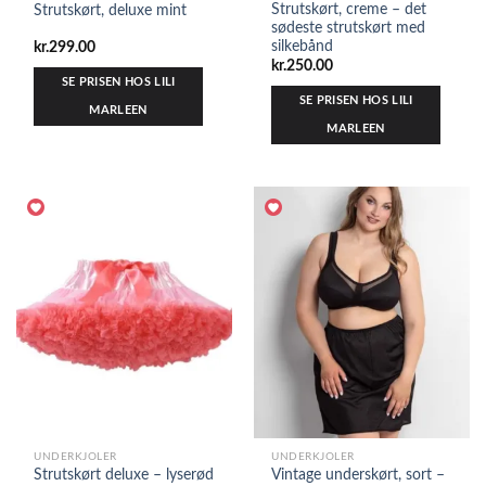
Strutskørt, creme – det
Strutskørt, deluxe mint
sødeste strutskørt med
silkebånd
kr.
299.00
kr.
250.00
SE PRISEN HOS LILI
SE PRISEN HOS LILI
MARLEEN
MARLEEN
UNDERKJOLER
UNDERKJOLER
Strutskørt deluxe – lyserød
Vintage underskørt, sort –