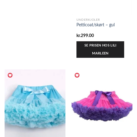
UNDERKJOLER
Petticoat/skørt – gul
kr.
299.00
SE PRISEN HOS LILI
MARLEEN