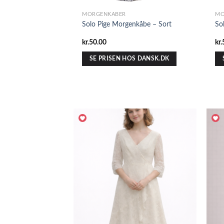
MORGENKÅBER
MO
Solo Pige Morgenkåbe – Sort
So
kr.
50.00
kr.
SE PRISEN HOS DANSK.DK