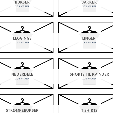
BUKSER
JAKKER
229 VARER
371 VARER
LEGGINGS
LINGERI
117 VARER
186 VARER
NEDERDELE
SHORTS TIL KVINDER
106 VARER
174 VARER
STRØMPEBUKSER
T SHIRTS