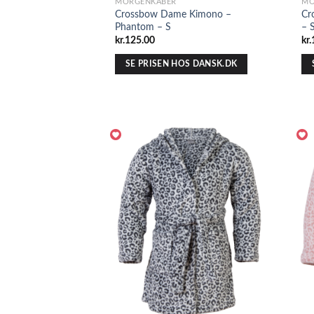
MORGENKÅBER
MO
Crossbow Dame Kimono –
Cr
Phantom – S
– 
kr.
125.00
kr.
SE PRISEN HOS DANSK.DK