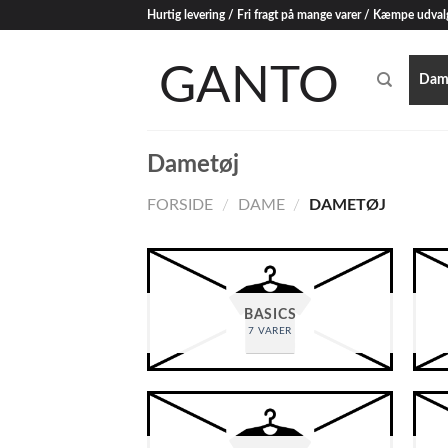
Skip
Hurtig levering / Fri fragt på mange varer / Kæmpe udval
to
content
Dam
Dametøj
FORSIDE
/
DAME
/
DAMETØJ
BASICS
7 VARER