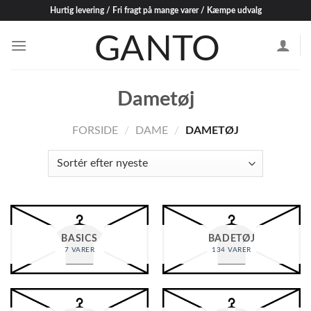
Skip
Hurtig levering / Fri fragt på mange varer / Kæmpe udvalg
to
content
Dametøj
FORSIDE
/
DAME
/
DAMETØJ
BASICS
BADETØJ
7 VARER
134 VARER