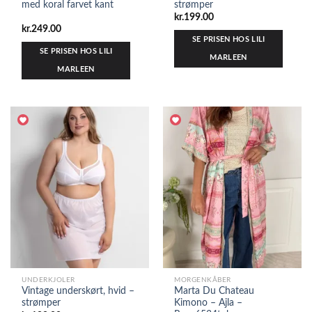
med koral farvet kant
strømper
kr.
199.00
kr.
249.00
SE PRISEN HOS LILI
SE PRISEN HOS LILI
MARLEEN
MARLEEN
UNDERKJOLER
MORGENKÅBER
Vintage underskørt, hvid –
Marta Du Chateau
strømper
Kimono – Ajla –