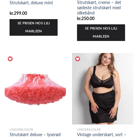
Strutskørt, creme – det
Strutskørt, deluxe mint
sødeste strutskørt med
silkebånd
kr.
299.00
kr.
250.00
SE PRISEN HOS LILI
SE PRISEN HOS LILI
MARLEEN
MARLEEN
UNDERKJOLER
UNDERKJOLER
Strutskørt deluxe – lyserød
Vintage underskørt, sort –