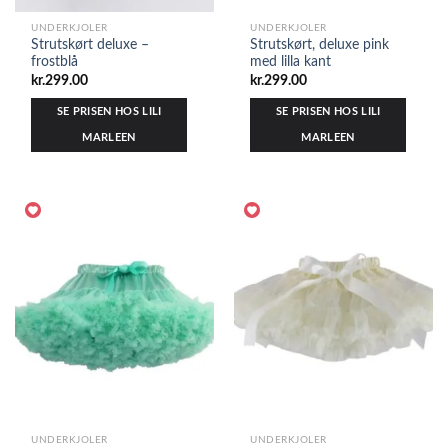
UNDERKJOLER
UNDERKJOLER
Strutskørt deluxe –
Strutskørt, deluxe pink
frostblå
med lilla kant
kr.
299.00
kr.
299.00
SE PRISEN HOS LILI
SE PRISEN HOS LILI
MARLEEN
MARLEEN
UNDERKJOLER
UNDERKJOLER