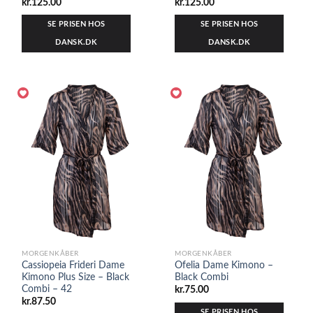
kr.
125.00
kr.
125.00
SE PRISEN HOS
SE PRISEN HOS
DANSK.DK
DANSK.DK
MORGENKÅBER
MORGENKÅBER
Cassiopeia Frideri Dame
Ofelia Dame Kimono –
Kimono Plus Size – Black
Black Combi
Combi – 42
kr.
75.00
kr.
87.50
SE PRISEN HOS