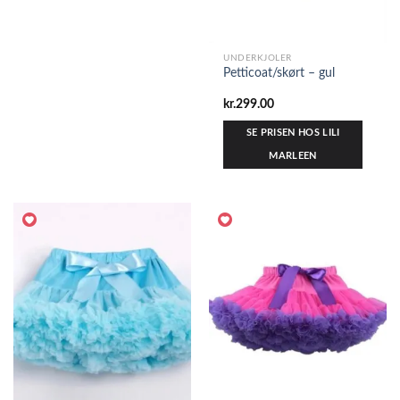
UNDERKJOLER
Petticoat/skørt – gul
kr.
299.00
SE PRISEN HOS LILI
MARLEEN