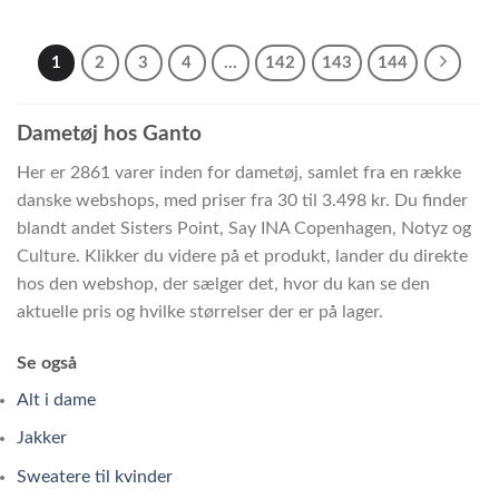
1
2
3
4
…
142
143
144
Dametøj hos Ganto
Her er 2861 varer inden for dametøj, samlet fra en række
danske webshops, med priser fra 30 til 3.498 kr. Du finder
blandt andet Sisters Point, Say INA Copenhagen, Notyz og
Culture. Klikker du videre på et produkt, lander du direkte
hos den webshop, der sælger det, hvor du kan se den
aktuelle pris og hvilke størrelser der er på lager.
Se også
Alt i dame
Jakker
Sweatere til kvinder