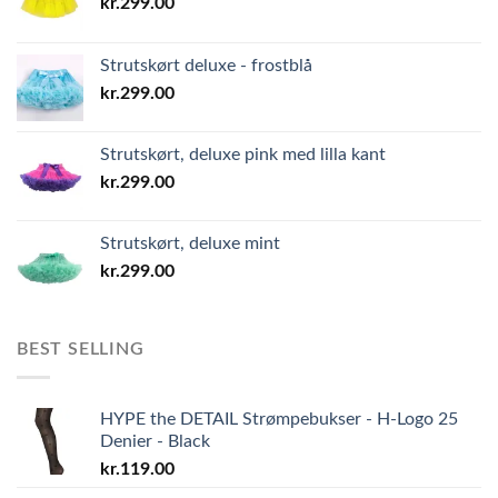
kr.
299.00
Strutskørt deluxe - frostblå
kr.
299.00
Strutskørt, deluxe pink med lilla kant
kr.
299.00
Strutskørt, deluxe mint
kr.
299.00
BEST SELLING
HYPE the DETAIL Strømpebukser - H-Logo 25
Denier - Black
kr.
119.00