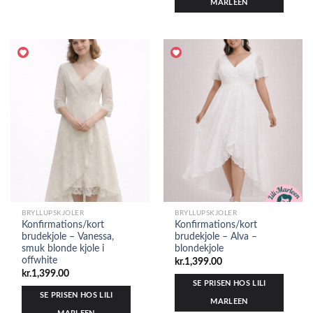
MARLEEN
BRYLLUPSKJOLER
BRYLLUPSKJOLER
Konfirmations/kort
Konfirmations/kort
brudekjole – Vanessa,
brudekjole – Alva –
smuk blonde kjole i
blondekjole
offwhite
kr.
1,399.00
kr.
1,399.00
SE PRISEN HOS LILI
SE PRISEN HOS LILI
MARLEEN