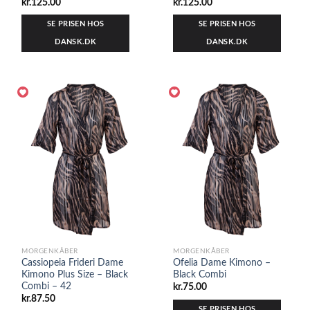
kr.
125.00
kr.
125.00
SE PRISEN HOS
SE PRISEN HOS
DANSK.DK
DANSK.DK
MORGENKÅBER
MORGENKÅBER
Cassiopeia Frideri Dame
Ofelia Dame Kimono –
Kimono Plus Size – Black
Black Combi
Combi – 42
kr.
75.00
kr.
87.50
SE PRISEN HOS