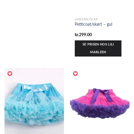
UNDERKJOLER
Petticoat/skørt – gul
kr.
299.00
SE PRISEN HOS LILI
MARLEEN