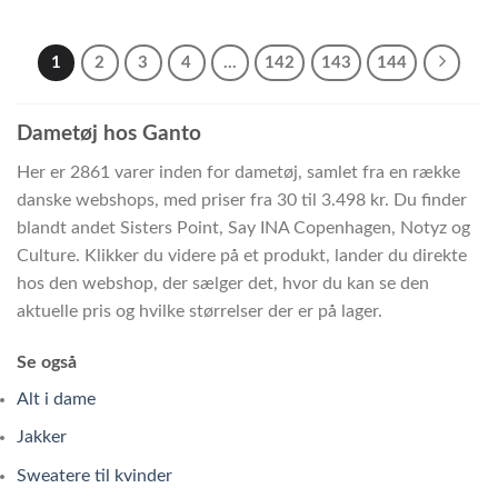
1
2
3
4
…
142
143
144
Dametøj hos Ganto
Her er 2861 varer inden for dametøj, samlet fra en række
danske webshops, med priser fra 30 til 3.498 kr. Du finder
blandt andet Sisters Point, Say INA Copenhagen, Notyz og
Culture. Klikker du videre på et produkt, lander du direkte
hos den webshop, der sælger det, hvor du kan se den
aktuelle pris og hvilke størrelser der er på lager.
Se også
Alt i dame
Jakker
Sweatere til kvinder