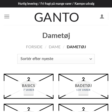
Skip
Hurtig levering / Fri fragt på mange varer / Kæmpe udvalg
to
content
Dametøj
FORSIDE
/
DAME
/
DAMETØJ
BASICS
BADETØJ
7 VARER
134 VARER