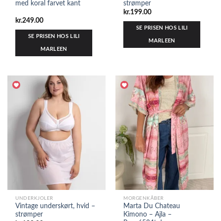
med koral farvet kant
strømper
kr.
199.00
kr.
249.00
SE PRISEN HOS LILI
SE PRISEN HOS LILI
MARLEEN
MARLEEN
UNDERKJOLER
MORGENKÅBER
Vintage underskørt, hvid –
Marta Du Chateau
strømper
Kimono – Ajla –