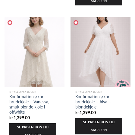
MARLEEN
BRYLLUPSKJOLER
BRYLLUPSKJOLER
Konfirmations/kort
Konfirmations/kort
brudekjole – Vanessa,
brudekjole – Alva –
smuk blonde kjole i
blondekjole
offwhite
kr.
1,399.00
kr.
1,399.00
SE PRISEN HOS LILI
SE PRISEN HOS LILI
MARLEEN