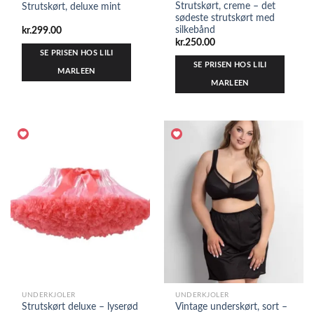
Strutskørt, creme – det
Strutskørt, deluxe mint
sødeste strutskørt med
silkebånd
kr.
299.00
kr.
250.00
SE PRISEN HOS LILI
SE PRISEN HOS LILI
MARLEEN
MARLEEN
UNDERKJOLER
UNDERKJOLER
Strutskørt deluxe – lyserød
Vintage underskørt, sort –