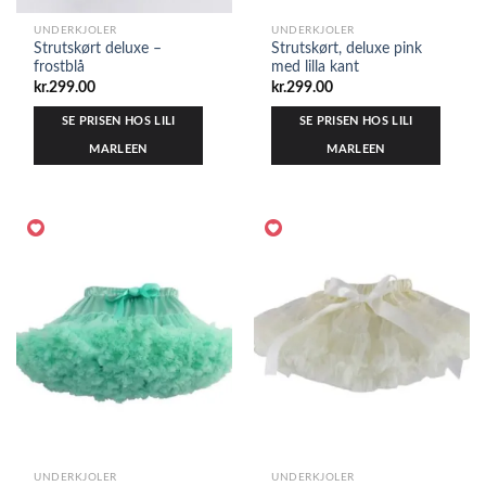
UNDERKJOLER
UNDERKJOLER
Strutskørt deluxe –
Strutskørt, deluxe pink
frostblå
med lilla kant
kr.
299.00
kr.
299.00
SE PRISEN HOS LILI
SE PRISEN HOS LILI
MARLEEN
MARLEEN
UNDERKJOLER
UNDERKJOLER