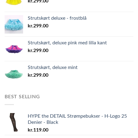
kr.
299.00
Strutskørt deluxe - frostblå
kr.
299.00
Strutskørt, deluxe pink med lilla kant
kr.
299.00
Strutskørt, deluxe mint
kr.
299.00
BEST SELLING
HYPE the DETAIL Strømpebukser - H-Logo 25
Denier - Black
kr.
119.00