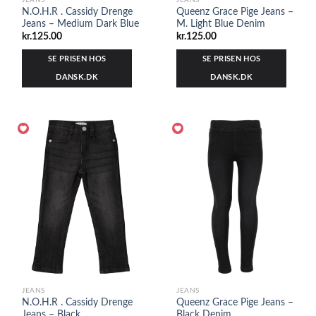
JEANS
JEANS
N.O.H.R . Cassidy Drenge
Queenz Grace Pige Jeans –
Jeans – Medium Dark Blue
M. Light Blue Denim
kr.
125.00
kr.
125.00
SE PRISEN HOS
SE PRISEN HOS
DANSK.DK
DANSK.DK
JEANS
JEANS
N.O.H.R . Cassidy Drenge
Queenz Grace Pige Jeans –
Jeans – Black
Black Denim