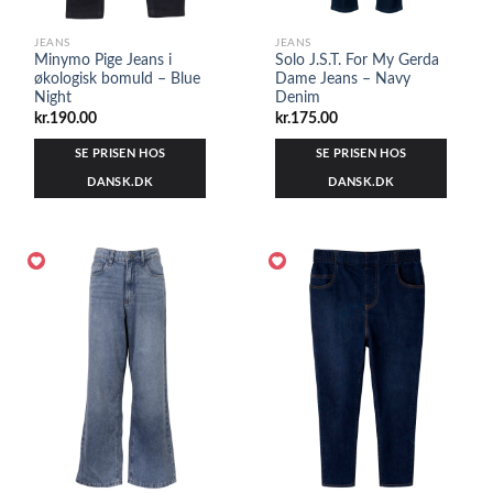
JEANS
JEANS
Minymo Pige Jeans i
Solo J.S.T. For My Gerda
økologisk bomuld – Blue
Dame Jeans – Navy
Night
Denim
kr.
190.00
kr.
175.00
SE PRISEN HOS
SE PRISEN HOS
DANSK.DK
DANSK.DK