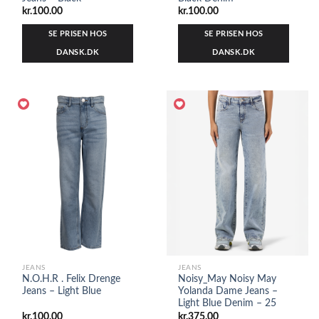
kr.
100.00
kr.
100.00
SE PRISEN HOS
SE PRISEN HOS
DANSK.DK
DANSK.DK
JEANS
JEANS
N.O.H.R . Felix Drenge
Noisy_May Noisy May
Jeans – Light Blue
Yolanda Dame Jeans –
Light Blue Denim – 25
kr.
100.00
kr.
375.00