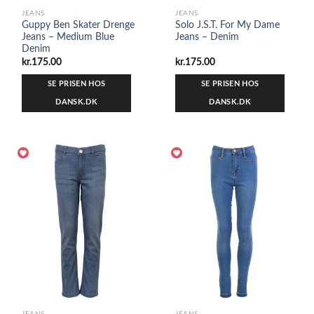
JEANS
JEANS
Guppy Ben Skater Drenge
Solo J.S.T. For My Dame
Jeans – Medium Blue
Jeans – Denim
Denim
kr.
175.00
kr.
175.00
SE PRISEN HOS
SE PRISEN HOS
DANSK.DK
DANSK.DK