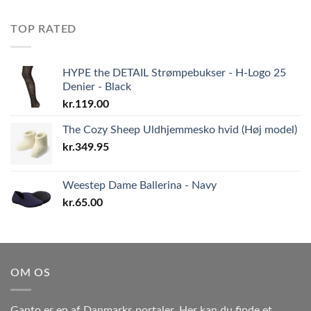
TOP RATED
HYPE the DETAIL Strømpebukser - H-Logo 25
Denier - Black
kr.
119.00
The Cozy Sheep Uldhjemmesko hvid (Høj model)
kr.
349.95
Weestep Dame Ballerina - Navy
kr.
65.00
OM OS
Ganto er en af Danmarks portaler. Her kan du finde et