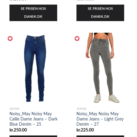
SE PRISEN HOS
SE PRISEN HOS
DANSK.DK
DANSK.DK
JEANS
JEANS
Noisy_May Noisy May
Noisy_May Noisy May
Callie Dame Jeans – Dark
Dame Jeans – Light Grey
Blue Denim – 25
Denim – 27
kr.
250.00
kr.
225.00