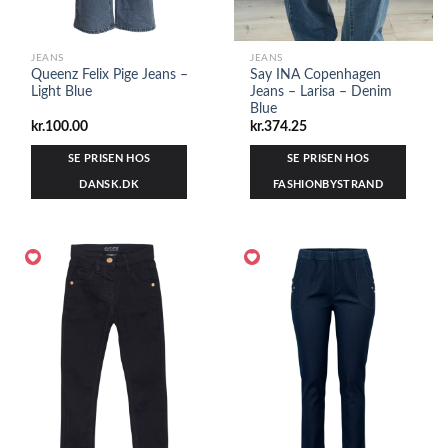
JEANS
JEANS
Queenz Felix Pige Jeans –
Say INA Copenhagen
Light Blue
Jeans – Larisa – Denim
Blue
kr.
100.00
kr.
374.25
SE PRISEN HOS
SE PRISEN HOS
DANSK.DK
FASHIONBYSTRAND