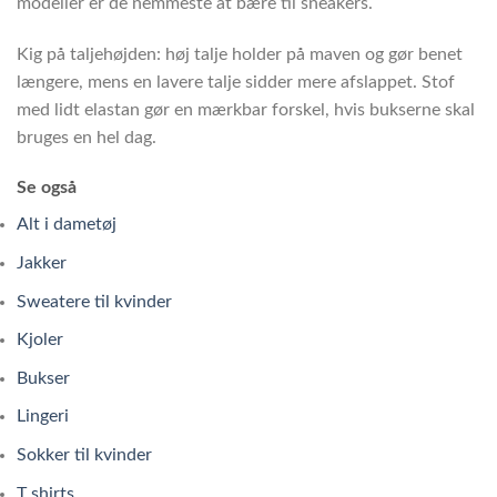
modeller er de nemmeste at bære til sneakers.
Kig på taljehøjden: høj talje holder på maven og gør benet
længere, mens en lavere talje sidder mere afslappet. Stof
med lidt elastan gør en mærkbar forskel, hvis bukserne skal
bruges en hel dag.
Se også
Alt i dametøj
Jakker
Sweatere til kvinder
Kjoler
Bukser
Lingeri
Sokker til kvinder
T shirts