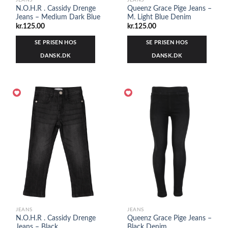
JEANS
JEANS
N.O.H.R . Cassidy Drenge
Queenz Grace Pige Jeans –
Jeans – Medium Dark Blue
M. Light Blue Denim
kr.
125.00
kr.
125.00
SE PRISEN HOS
SE PRISEN HOS
DANSK.DK
DANSK.DK
JEANS
JEANS
N.O.H.R . Cassidy Drenge
Queenz Grace Pige Jeans –
Jeans – Black
Black Denim