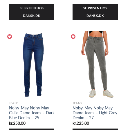
SE PRISEN HOS
SE PRISEN HOS
DANSK.DK
DANSK.DK
JEANS
JEANS
Noisy_May Noisy May
Noisy_May Noisy May
Callie Dame Jeans – Dark
Dame Jeans – Light Grey
Blue Denim – 25
Denim – 27
kr.
250.00
kr.
225.00