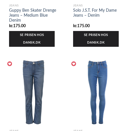
JEANS
JEANS
Guppy Ben Skater Drenge
Solo J.S.T. For My Dame
Jeans – Medium Blue
Jeans – Denim
Denim
kr.
175.00
kr.
175.00
SE PRISEN HOS
SE PRISEN HOS
DANSK.DK
DANSK.DK