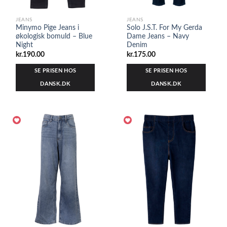
JEANS
JEANS
Minymo Pige Jeans i
Solo J.S.T. For My Gerda
økologisk bomuld – Blue
Dame Jeans – Navy
Night
Denim
kr.
190.00
kr.
175.00
SE PRISEN HOS
SE PRISEN HOS
DANSK.DK
DANSK.DK