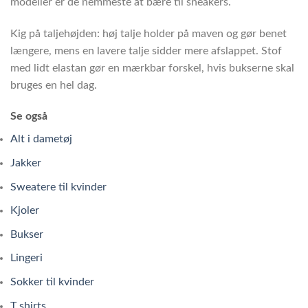
modeller er de nemmeste at bære til sneakers.
Kig på taljehøjden: høj talje holder på maven og gør benet
længere, mens en lavere talje sidder mere afslappet. Stof
med lidt elastan gør en mærkbar forskel, hvis bukserne skal
bruges en hel dag.
Se også
Alt i dametøj
Jakker
Sweatere til kvinder
Kjoler
Bukser
Lingeri
Sokker til kvinder
T shirts