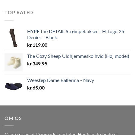
TOP RATED
HYPE the DETAIL Strømpebukser - H-Logo 25
Denier - Black
kr.
119.00
The Cozy Sheep Uldhjemmesko hvid (Høj model)
kr.
349.95
Weestep Dame Ballerina - Navy
kr.
65.00
OM OS
Ganto er en af Danmarks portaler. Her kan du finde et