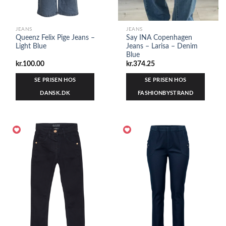
JEANS
JEANS
Queenz Felix Pige Jeans –
Say INA Copenhagen
Light Blue
Jeans – Larisa – Denim
Blue
kr.
100.00
kr.
374.25
SE PRISEN HOS
SE PRISEN HOS
DANSK.DK
FASHIONBYSTRAND