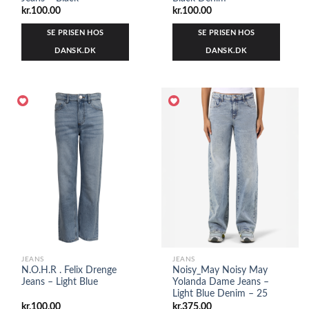
kr.
100.00
kr.
100.00
SE PRISEN HOS
SE PRISEN HOS
DANSK.DK
DANSK.DK
JEANS
JEANS
N.O.H.R . Felix Drenge
Noisy_May Noisy May
Jeans – Light Blue
Yolanda Dame Jeans –
Light Blue Denim – 25
kr.
100.00
kr.
375.00