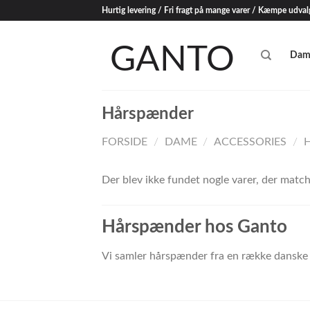
Skip
Hurtig levering / Fri fragt på mange varer / Kæmpe udval
to
content
Dam
Hårspænder
FORSIDE
/
DAME
/
ACCESSORIES
/
Der blev ikke fundet nogle varer, der matche
Hårspænder hos Ganto
Vi samler hårspænder fra en række danske 