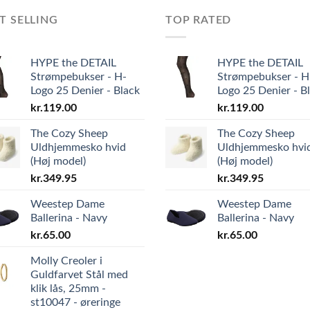
T SELLING
TOP RATED
HYPE the DETAIL
HYPE the DETAIL
Strømpebukser - H-
Strømpebukser - H
Logo 25 Denier - Black
Logo 25 Denier - B
kr.
119.00
kr.
119.00
The Cozy Sheep
The Cozy Sheep
Uldhjemmesko hvid
Uldhjemmesko hvi
(Høj model)
(Høj model)
kr.
349.95
kr.
349.95
Weestep Dame
Weestep Dame
Ballerina - Navy
Ballerina - Navy
kr.
65.00
kr.
65.00
Molly Creoler i
Guldfarvet Stål med
klik lås, 25mm -
st10047 - øreringe