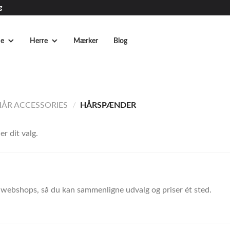
g
e
Herre
Mærker
Blog
HÅR ACCESSORIES
/
HÅRSPÆNDER
r dit valg.
webshops, så du kan sammenligne udvalg og priser ét sted.