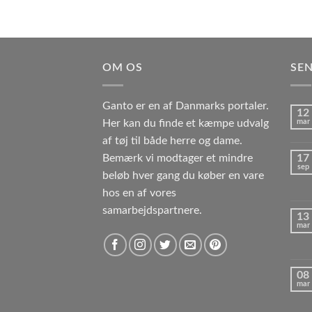
OM OS
SEN
Ganto er en af Danmarks portaler.
12
Her kan du finde et kæmpe udvalg
mar
af tøj til både herre og dame.
Bemærk vi modtager et mindre
17
sep
beløb hver gang du køber en vare
hos en af vores
samarbejdspartnere.
13
mar
08
mar