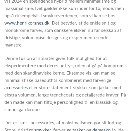
vi i 2024 en spændende hybrid mellem minimalisme og
maksimalisme. Det gælder ikke kun indenfor tøjmode, men
også eksempelvis i smykkeverdenen, som vi kan se hos
www.henrikorsnes.dk
. Det betyder, at de enkle snit og
monokrome farver, som danskere elsker, nu får selskab af
dristige, voluminøse designs og eksperimenterende
mønstre.
Denne fusion af stilarter giver folk mulighed for at
eksperimentere med deres udtryk, uden at gå på kompromis
med den skandinaviske kerne. Eksempelvis kan man se
minimalistiske baseoutfits kombineret med farverige
accessories
eller store statement-stykker som jakker med
ekstra volumen, lange trenchcoats og detaljerede kraver. På
den måde kan man tilføje personlighed til en klassisk og
simpel garderobe.
Det er især i accessories, at maksimalismen gør sit indtog.
Store, dristige
smykker
, farverige
tasker
og
damesko
i vilde