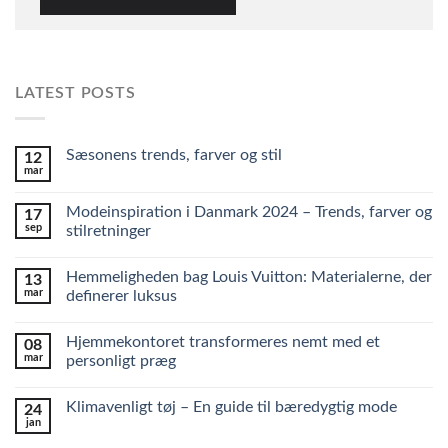
LATEST POSTS
Sæsonens trends, farver og stil
12
mar
Modeinspiration i Danmark 2024 – Trends, farver og
17
sep
stilretninger
Hemmeligheden bag Louis Vuitton: Materialerne, der
13
mar
definerer luksus
Hjemmekontoret transformeres nemt med et
08
mar
personligt præg
Klimavenligt tøj – En guide til bæredygtig mode
24
jan