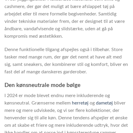
cashmere, der gør det muligt at bære afslappet tøj på
arbejdet eller til mere formelle begivenheder. Samtidig
vinder tekniske materialer frem, der er designet til at være
åndbare, vandafvisende og slidstærke, uden at gå på
kompromis med æstetikken.
Denne funktionelle tilgang afspejles også i tilbehør. Store
tasker med mange rum, der gør det nemt at have alt med
sig, samt sneakers, der kombinerer stil og komfort, bliver en
fast del af mange danskeres garderober.
Den kønsneutrale mode bølge
I 2024 er mode blevet endnu mere inkluderende og
kønsneutral. Grænserne mellem
herretøj
og
dametøj
bliver
mere og mere udviskede, og vi ser flere kollektioner, der
henvender sig til alle køn. Denne tendens afspejler et ønske
om at skabe et friere og mere inkluderende udtryk, hvor det
ikke handler om at passe ind i kønsstereotype rammer.