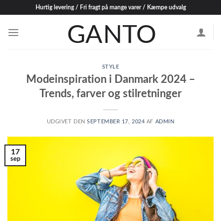
Skip
Hurtig levering / Fri fragt på mange varer / Kæmpe udvalg
to
content
STYLE
Modeinspiration i Danmark 2024 –
Trends, farver og stilretninger
UDGIVET DEN
SEPTEMBER 17, 2024
AF
ADMIN
17
sep