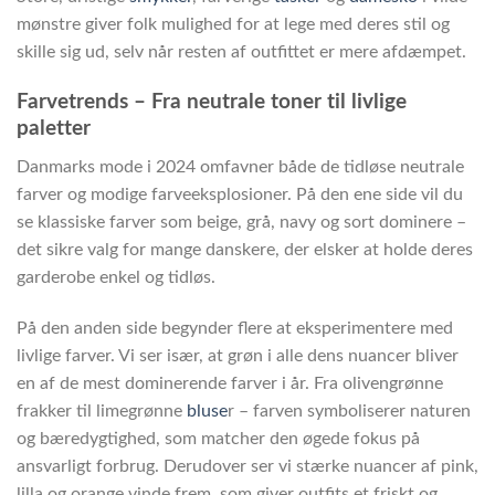
mønstre giver folk mulighed for at lege med deres stil og
skille sig ud, selv når resten af outfittet er mere afdæmpet.
Farvetrends – Fra neutrale toner til livlige
paletter
Danmarks mode i 2024 omfavner både de tidløse neutrale
farver og modige farveeksplosioner. På den ene side vil du
se klassiske farver som beige, grå, navy og sort dominere –
det sikre valg for mange danskere, der elsker at holde deres
garderobe enkel og tidløs.
På den anden side begynder flere at eksperimentere med
livlige farver. Vi ser især, at grøn i alle dens nuancer bliver
en af de mest dominerende farver i år. Fra olivengrønne
frakker til limegrønne
bluse
r – farven symboliserer naturen
og bæredygtighed, som matcher den øgede fokus på
ansvarligt forbrug. Derudover ser vi stærke nuancer af pink,
lilla og orange vinde frem, som giver outfits et friskt og