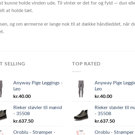
t kunne holde vinden ude. Til vinter er det for og fyld — dun el
elt at holde tæt.
halsen, og om ærmerne er lange nok til at dække håndleddet, når 
et.
T SELLING
TOP RATED
Anyway Pige Leggings -
Anyway Pige Leggi
Leo
Leo
kr.
40.00
kr.
40.00
Rieker støvler til mænd
Rieker støvler til 
- 35508
- 35508
kr.
637.50
kr.
637.50
Oroblu - Strømper -
Oroblu - Strømper 