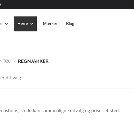
g
e
Herre
Mærker
Blog
NTØJ
/
REGNJAKKER
r dit valg.
ebshops, så du kan sammenligne udvalg og priser ét sted.