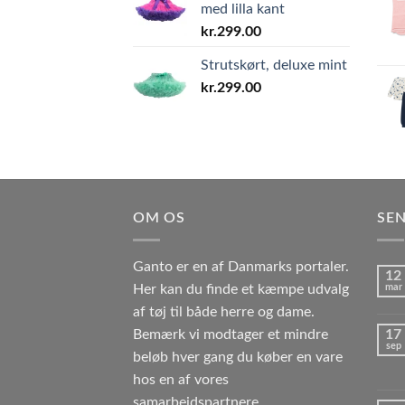
med lilla kant
kr.
299.00
Strutskørt, deluxe mint
kr.
299.00
OM OS
SEN
Ganto er en af Danmarks portaler.
12
Her kan du finde et kæmpe udvalg
mar
af tøj til både herre og dame.
Bemærk vi modtager et mindre
17
sep
beløb hver gang du køber en vare
hos en af vores
samarbejdspartnere.