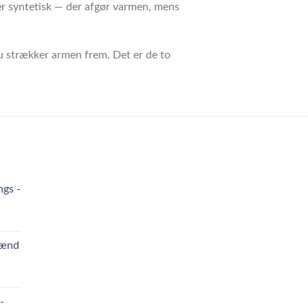
ler syntetisk — der afgør varmen, mens
du strækker armen frem. Det er de to
ngs -
mænd
-