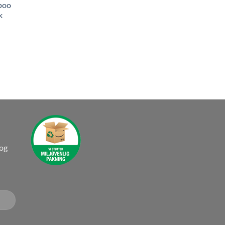
boo
k
 og