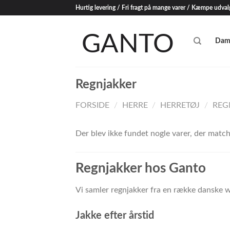
Skip
Hurtig levering / Fri fragt på mange varer / Kæmpe udval
to
content
Dam
Regnjakker
FORSIDE
/
HERRE
/
HERRETØJ
/
REG
Der blev ikke fundet nogle varer, der matche
Regnjakker hos Ganto
Vi samler regnjakker fra en række danske w
Jakke efter årstid