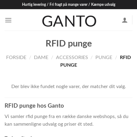
Skip
Hurtig levering / Fri fragt på mange varer / Kæmpe udvalg
to
content
RFID punge
FORSIDE
/
DAME
/
ACCESSORIES
/
PUNGE
/
RFID
PUNGE
Der blev ikke fundet nogle varer, der matcher dit valg.
RFID punge hos Ganto
Vi samler rfid punge fra en række danske webshops, så du
kan sammenligne udvalg og priser ét sted.