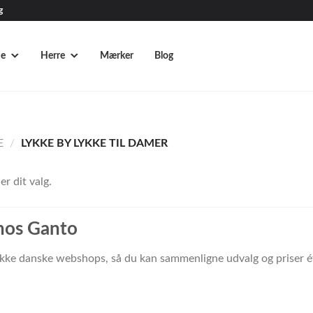
g
e
Herre
Mærker
Blog
E
/
LYKKE BY LYKKE TIL DAMER
r dit valg.
 hos Ganto
række danske webshops, så du kan sammenligne udvalg og priser é