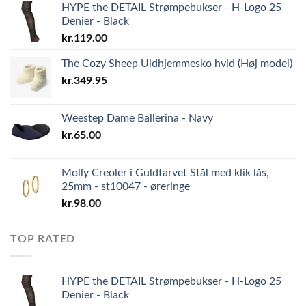
HYPE the DETAIL Strømpebukser - H-Logo 25
Denier - Black
kr.
119.00
The Cozy Sheep Uldhjemmesko hvid (Høj model)
kr.
349.95
Weestep Dame Ballerina - Navy
kr.
65.00
Molly Creoler i Guldfarvet Stål med klik lås,
25mm - st10047 - øreringe
kr.
98.00
TOP RATED
HYPE the DETAIL Strømpebukser - H-Logo 25
Denier - Black