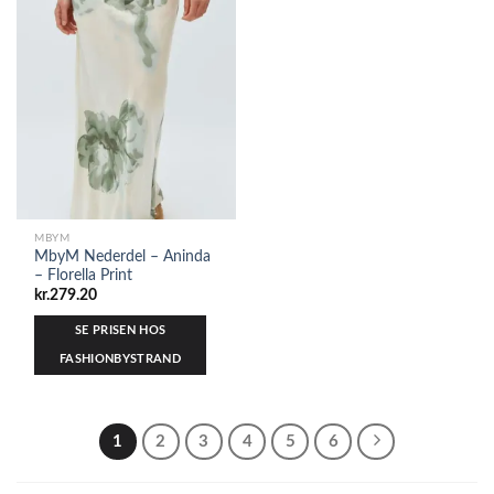
MBYM
MbyM Nederdel – Aninda
– Florella Print
kr.
279.20
SE PRISEN HOS
FASHIONBYSTRAND
1
2
3
4
5
6