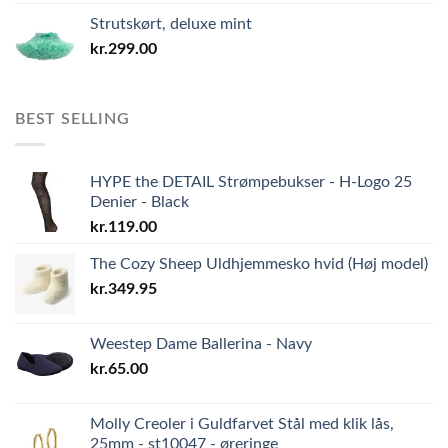
Strutskørt, deluxe mint
kr.
299.00
BEST SELLING
HYPE the DETAIL Strømpebukser - H-Logo 25
Denier - Black
kr.
119.00
The Cozy Sheep Uldhjemmesko hvid (Høj model)
kr.
349.95
Weestep Dame Ballerina - Navy
kr.
65.00
Molly Creoler i Guldfarvet Stål med klik lås,
25mm - st10047 - øreringe