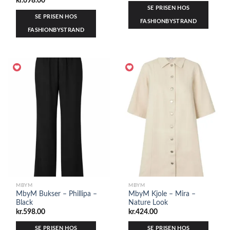
kr.
698.00
SE PRISEN HOS
SE PRISEN HOS
FASHIONBYSTRAND
FASHIONBYSTRAND
MBYM
MBYM
MbyM Bukser – Phillipa –
MbyM Kjole – Mira –
Black
Nature Look
kr.
598.00
kr.
424.00
SE PRISEN HOS
SE PRISEN HOS