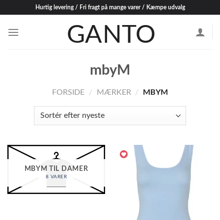
Skip
Hurtig levering / Fri fragt på mange varer / Kæmpe udvalg
to
content
mbyM
FORSIDE
/
MÆRKER
/
MBYM
MBYM TIL DAMER
8 VARER