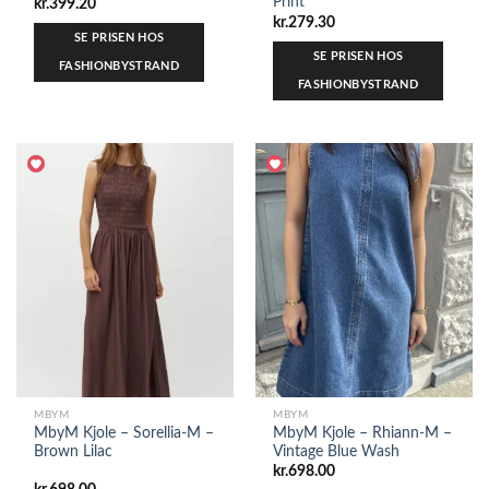
Print
kr.
399.20
kr.
279.30
SE PRISEN HOS
SE PRISEN HOS
FASHIONBYSTRAND
FASHIONBYSTRAND
MBYM
MBYM
MbyM Kjole – Sorellia-M –
MbyM Kjole – Rhiann-M –
Brown Lilac
Vintage Blue Wash
kr.
698.00