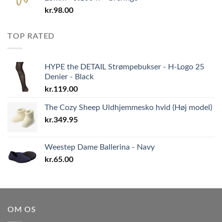
kr.
98.00
TOP RATED
HYPE the DETAIL Strømpebukser - H-Logo 25
Denier - Black
kr.
119.00
The Cozy Sheep Uldhjemmesko hvid (Høj model)
kr.
349.95
Weestep Dame Ballerina - Navy
kr.
65.00
OM OS