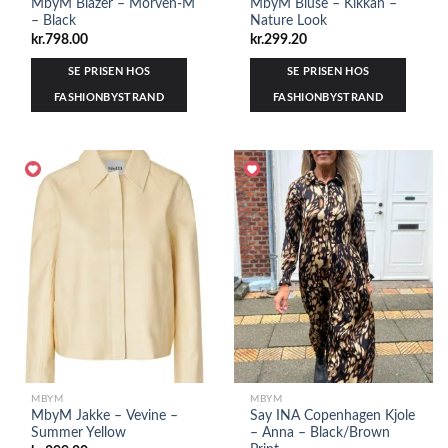
MbyM Blazer – Morven-M
MbyM Bluse – Kikkan –
– Black
Nature Look
kr.
798.00
kr.
299.20
SE PRISEN HOS
SE PRISEN HOS
FASHIONBYSTRAND
FASHIONBYSTRAND
MBYM
MBYM
MbyM Jakke – Vevine –
Say INA Copenhagen Kjole
Summer Yellow
– Anna – Black/Brown