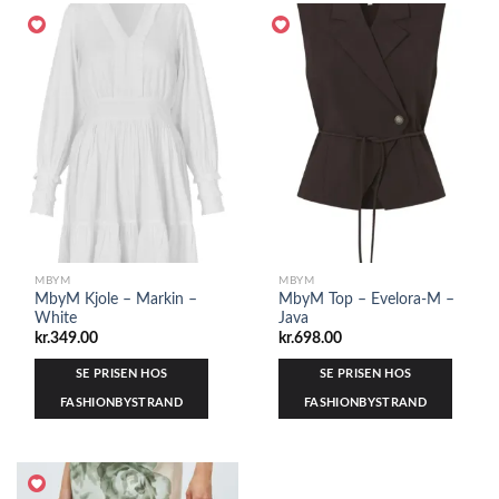
MBYM
MBYM
MbyM Kjole – Markin –
MbyM Top – Evelora-M –
White
Java
kr.
349.00
kr.
698.00
SE PRISEN HOS
SE PRISEN HOS
FASHIONBYSTRAND
FASHIONBYSTRAND