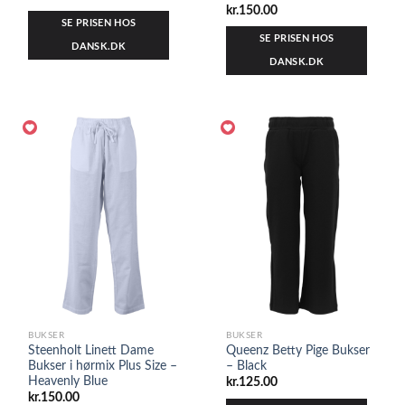
kr.
150.00
SE PRISEN HOS
SE PRISEN HOS
DANSK.DK
DANSK.DK
BUKSER
BUKSER
Steenholt Linett Dame
Queenz Betty Pige Bukser
Bukser i hørmix Plus Size –
– Black
Heavenly Blue
kr.
125.00
kr.
150.00