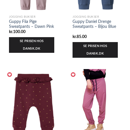
JOGGING BUKSER
JOGGING BUKSER
Guppy Fiia Pige
Guppy Daniel Drenge
Sweatpants – Dawn Pink
Sweatpants – Bijou Blue
kr.
100.00
kr.
85.00
SE PRISEN HOS
SE PRISEN HOS
DANSK.DK
DANSK.DK