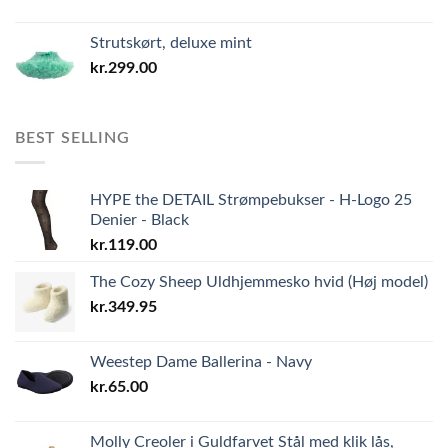
Strutskørt, deluxe mint
kr.
299.00
BEST SELLING
HYPE the DETAIL Strømpebukser - H-Logo 25
Denier - Black
kr.
119.00
The Cozy Sheep Uldhjemmesko hvid (Høj model)
kr.
349.95
Weestep Dame Ballerina - Navy
kr.
65.00
Molly Creoler i Guldfarvet Stål med klik lås,