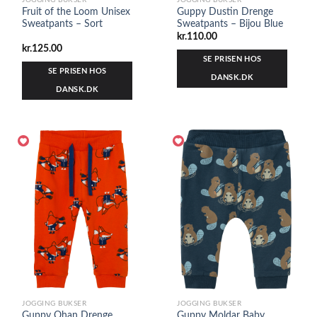
JOGGING BUKSER
JOGGING BUKSER
Fruit of the Loom Unisex
Guppy Dustin Drenge
Sweatpants – Sort
Sweatpants – Bijou Blue
kr.
110.00
kr.
125.00
SE PRISEN HOS
SE PRISEN HOS
DANSK.DK
DANSK.DK
JOGGING BUKSER
JOGGING BUKSER
Guppy Ohan Drenge
Guppy Moldar Baby