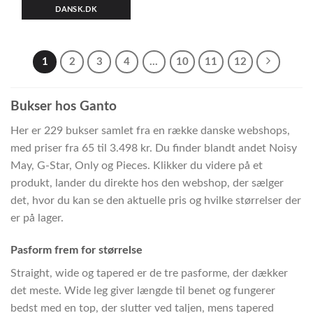
DANSK.DK
1
2
3
4
…
10
11
12
Bukser hos Ganto
Her er 229 bukser samlet fra en række danske webshops,
med priser fra 65 til 3.498 kr. Du finder blandt andet Noisy
May, G-Star, Only og Pieces. Klikker du videre på et
produkt, lander du direkte hos den webshop, der sælger
det, hvor du kan se den aktuelle pris og hvilke størrelser der
er på lager.
Pasform frem for størrelse
Straight, wide og tapered er de tre pasforme, der dækker
det meste. Wide leg giver længde til benet og fungerer
bedst med en top, der slutter ved taljen, mens tapered