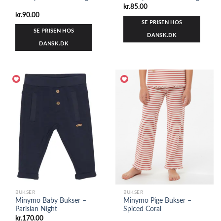
kr.
85.00
kr.
90.00
SE PRISEN HOS
SE PRISEN HOS
DANSK.DK
DANSK.DK
BUKSER
BUKSER
Minymo Baby Bukser –
Minymo Pige Bukser –
Parisian Night
Spiced Coral
kr.
170.00