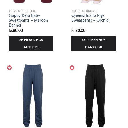
JOGGING BUKSER
JOGGING BUKSER
Guppy Reza Baby
Queenz Idaho Pige
Sweatpants – Maroon
Sweatpants – Orchid
Banner
kr.
80.00
kr.
80.00
SE PRISEN HOS
SE PRISEN HOS
DANSK.DK
DANSK.DK