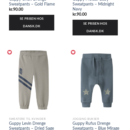
Sweatpants – Gold Flame
Sweatpants – Midnight
Navy
kr.
90.00
kr.
90.00
SE PRISEN HOS
SE PRISEN HOS
DANSK.DK
DANSK.DK
SWEATERE TIL KVINDER
JOGGING BUKSER
Guppy Levin Drenge
Guppy Rufus Drenge
Sweatpants – Dried Sage
Sweatpants – Blue Mirage