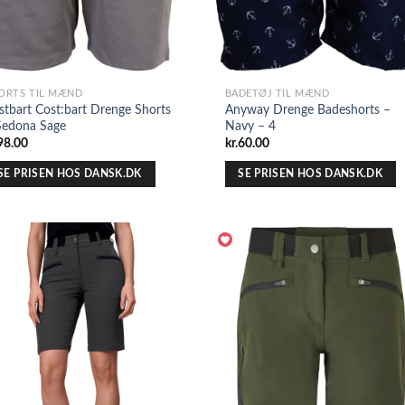
ORTS TIL MÆND
BADETØJ TIL MÆND
stbart Cost:bart Drenge Shorts
Anyway Drenge Badeshorts –
Sedona Sage
Navy – 4
98.00
kr.
60.00
SE PRISEN HOS DANSK.DK
SE PRISEN HOS DANSK.DK