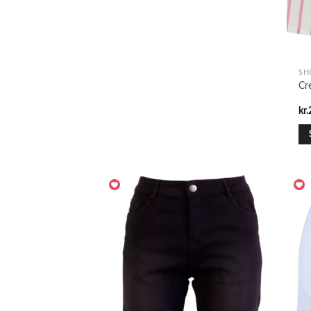
SH
Cr
kr.