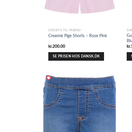
SHORTS TIL MÆND
SH
Gu
Creamie Pige Shorts – Rose Pink
Bl
kr.
200.00
kr.
SE PRISEN HOS DANSK.DK