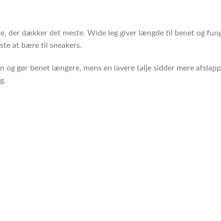
e, der dækker det meste. Wide leg giver længde til benet og fung
te at bære til sneakers.
en og gør benet længere, mens en lavere talje sidder mere afslap
g.