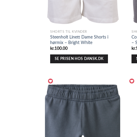
SHORTS TIL KVINDER
SH
Steenholt Linett Dame Shorts i
Co
hørmix – Bright White
– 
kr.
100.00
kr.
SE PRISEN HOS DANSK.DK