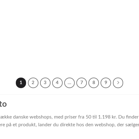
1
2
3
4
…
7
8
9
to
n række danske webshops, med priser fra 50 til 1.198 kr. Du fin
e på et produkt, lander du direkte hos den webshop, der sælger 