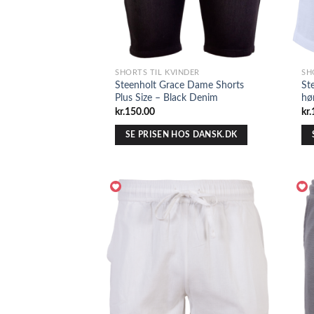
SHORTS TIL KVINDER
SH
Steenholt Grace Dame Shorts
St
Plus Size – Black Denim
hø
kr.
150.00
kr.
SE PRISEN HOS DANSK.DK