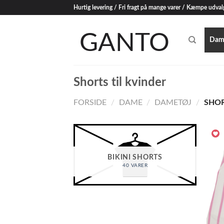
Skip
Hurtig levering / Fri fragt på mange varer / Kæmpe udval
to
content
Dam
Shorts til kvinder
FORSIDE
/
DAME
/
DAMETØJ
/
SHOR
BIKINI SHORTS
40 VARER