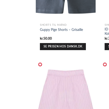
SHORTS TIL MÆND
SH
ID
Guppy Pige Shorts – Grisaille
Ko
kr.
50.00
kr.
SE PRISEN HOS DANSK.DK