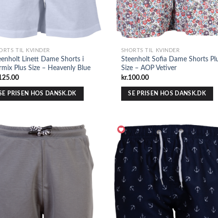
ORTS TIL KVINDER
SHORTS TIL KVINDER
eenholt Linett Dame Shorts i
Steenholt Sofia Dame Shorts Pl
rmix Plus Size – Heavenly Blue
Size – AOP Vetiver
125.00
kr.
100.00
SE PRISEN HOS DANSK.DK
SE PRISEN HOS DANSK.DK