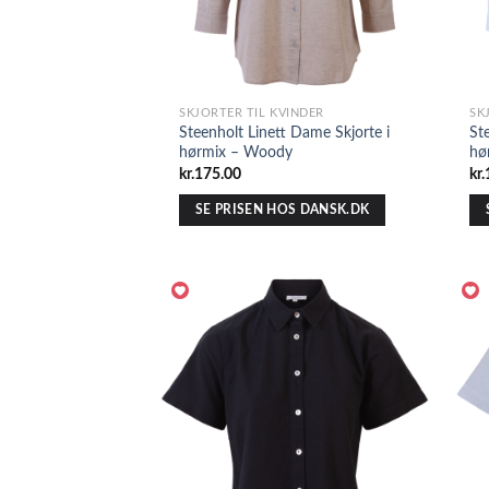
SKJORTER TIL KVINDER
SK
Steenholt Linett Dame Skjorte i
St
hørmix – Woody
hø
kr.
175.00
kr.
SE PRISEN HOS DANSK.DK