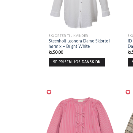
SKJORTER TIL KVINDER
SK
Steenholt Leonora Dame Skjorte i
ID
hørmix – Bright White
Da
kr.
50.00
kr.
SE PRISEN HOS DANSK.DK