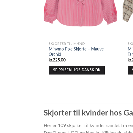
SKJORTER TIL MÆND
SK
Minymo Pige Skjorte – Mauve
Mi
Orchid
Ta
kr.
225.00
kr.
SE PRISEN HOS DANSK.DK
Skjorter til kvinder hos G
Her er 109 skjorter til kvinder samlet fra
FreeQuent, H2O og Noella. Klikker du vider