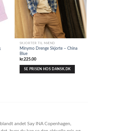
SKJORTER TIL MÆND
Minymo Drenge Skjorte – China
k
Blue
kr.
225.00
SE PRISEN HOS DANSK.DK
er blandt andet Say INA Copenhagen,
et, hvor du kan se den aktuelle pris og