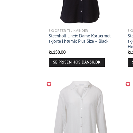
SKJORTER TIL KVINDER
SK
Steenholt Linett Dame Kortærmet
St
skjorte i hørmix Plus Size – Black
skj
He
kr.
150.00
kr.
SE PRISEN HOS DANSK.DK