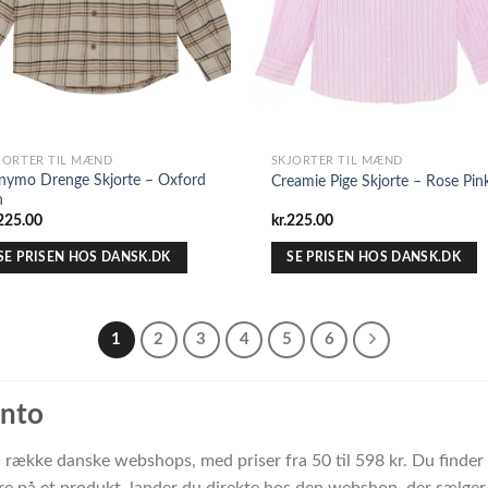
JORTER TIL MÆND
SKJORTER TIL MÆND
nymo Drenge Skjorte – Oxford
Creamie Pige Skjorte – Rose Pin
n
225.00
kr.
225.00
SE PRISEN HOS DANSK.DK
SE PRISEN HOS DANSK.DK
1
2
3
4
5
6
anto
 en række danske webshops, med priser fra 50 til 598 kr. Du find
e på et produkt, lander du direkte hos den webshop, der sælger d