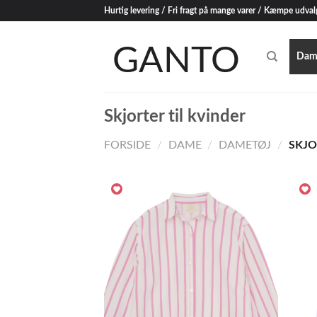
Skip
Hurtig levering / Fri fragt på mange varer / Kæmpe udval
to
content
Dam
Skjorter til kvinder
FORSIDE
/
DAME
/
DAMETØJ
/
SKJO