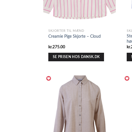
SKJORTER TIL MÆND
SK
St
Creamie Pige Skjorte – Cloud
hø
kr.
275.00
kr.
SE PRISEN HOS DANSK.DK