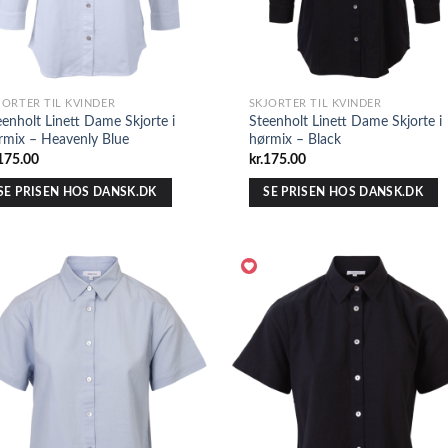
JORTER TIL KVINDER
SKJORTER TIL KVINDER
eenholt Linett Dame Skjorte i
Steenholt Linett Dame Skjorte i
rmix – Heavenly Blue
hørmix – Black
175.00
kr.
175.00
SE PRISEN HOS DANSK.DK
SE PRISEN HOS DANSK.DK