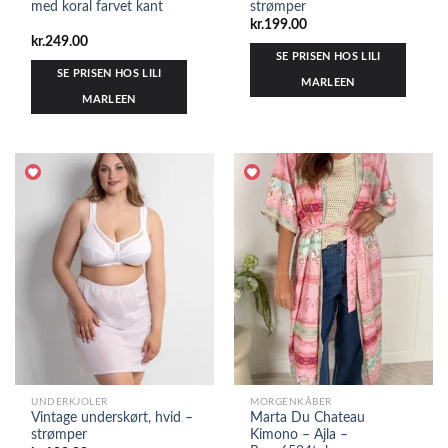
med koral farvet kant
strømper
kr.
199.00
kr.
249.00
SE PRISEN HOS LILI
SE PRISEN HOS LILI
MARLEEN
MARLEEN
UNDERKJOLER
MORGENKÅBER
Vintage underskørt, hvid –
Marta Du Chateau
strømper
Kimono – Ajla –