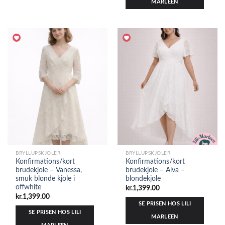
MARLEEN
BRYLLUPSKJOLER
BRYLLUPSKJOLER
Konfirmations/kort
Konfirmations/kort
brudekjole – Vanessa,
brudekjole – Alva –
smuk blonde kjole i
blondekjole
offwhite
kr.
1,399.00
kr.
1,399.00
SE PRISEN HOS LILI
SE PRISEN HOS LILI
MARLEEN