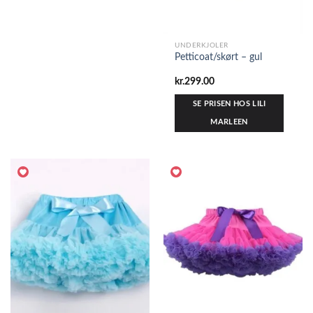
UNDERKJOLER
Petticoat/skørt – gul
kr.
299.00
SE PRISEN HOS LILI
MARLEEN