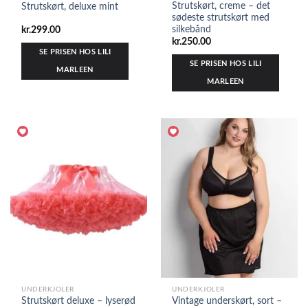
Strutskørt, creme – det
Strutskørt, deluxe mint
sødeste strutskørt med
silkebånd
kr.
299.00
kr.
250.00
SE PRISEN HOS LILI
SE PRISEN HOS LILI
MARLEEN
MARLEEN
UNDERKJOLER
UNDERKJOLER
Strutskørt deluxe – lyserød
Vintage underskørt, sort –