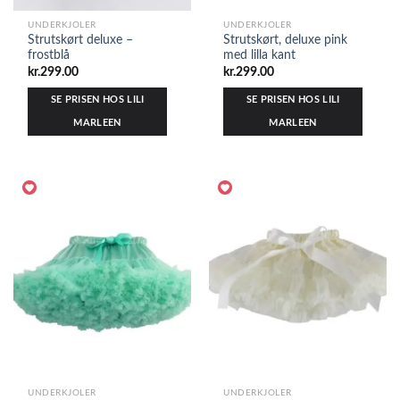
UNDERKJOLER
UNDERKJOLER
Strutskørt deluxe –
Strutskørt, deluxe pink
frostblå
med lilla kant
kr.
299.00
kr.
299.00
SE PRISEN HOS LILI
SE PRISEN HOS LILI
MARLEEN
MARLEEN
UNDERKJOLER
UNDERKJOLER