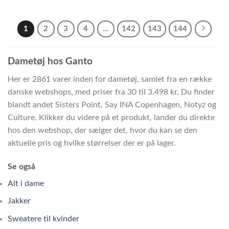
1
2
3
4
…
142
143
144
Dametøj hos Ganto
Her er 2861 varer inden for dametøj, samlet fra en række
danske webshops, med priser fra 30 til 3.498 kr. Du finder
blandt andet Sisters Point, Say INA Copenhagen, Notyz og
Culture. Klikker du videre på et produkt, lander du direkte
hos den webshop, der sælger det, hvor du kan se den
aktuelle pris og hvilke størrelser der er på lager.
Se også
Alt i dame
Jakker
Sweatere til kvinder