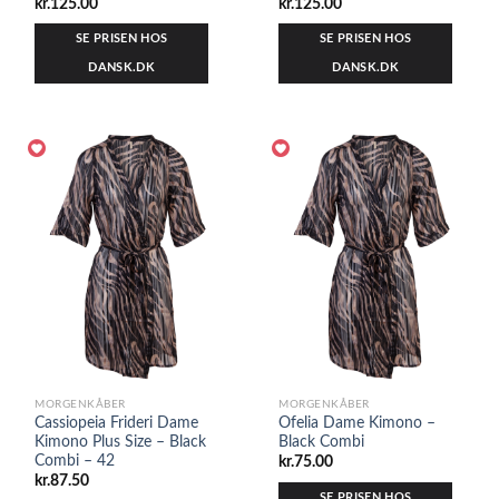
kr.
125.00
kr.
125.00
SE PRISEN HOS
SE PRISEN HOS
DANSK.DK
DANSK.DK
MORGENKÅBER
MORGENKÅBER
Cassiopeia Frideri Dame
Ofelia Dame Kimono –
Kimono Plus Size – Black
Black Combi
Combi – 42
kr.
75.00
kr.
87.50
SE PRISEN HOS