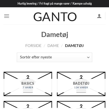
Skip
Hurtig levering / Fri fragt på mange varer / Kæmpe udvalg
to
content
Dametøj
FORSIDE
/
DAME
/
DAMETØJ
BASICS
BADETØJ
7 VARER
134 VARER