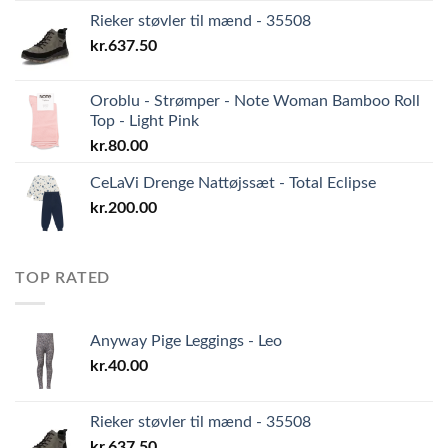
Rieker støvler til mænd - 35508
kr.
637.50
Oroblu - Strømper - Note Woman Bamboo Roll
Top - Light Pink
kr.
80.00
CeLaVi Drenge Nattøjssæt - Total Eclipse
kr.
200.00
TOP RATED
Anyway Pige Leggings - Leo
kr.
40.00
Rieker støvler til mænd - 35508
kr.
637.50