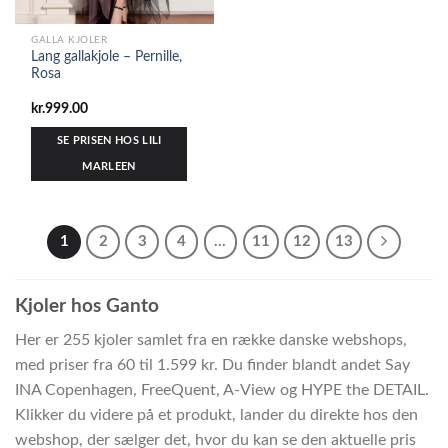
GALLA KJOLER
Lang gallakjole – Pernille,
Rosa
kr.
999.00
SE PRISEN HOS LILI
MARLEEN
1
2
3
4
…
11
12
13
Kjoler hos Ganto
Her er 255 kjoler samlet fra en række danske webshops,
med priser fra 60 til 1.599 kr. Du finder blandt andet Say
INA Copenhagen, FreeQuent, A-View og HYPE the DETAIL.
Klikker du videre på et produkt, lander du direkte hos den
webshop, der sælger det, hvor du kan se den aktuelle pris