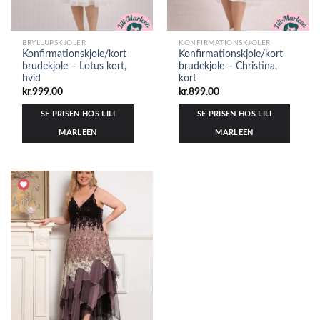
BRYLLUPSKJOLER
KONFIRMATIONSKJOLER
Konfirmationskjole/kort
Konfirmationskjole/kort
brudekjole – Lotus kort,
brudekjole – Christina,
hvid
kort
kr.
999.00
kr.
899.00
SE PRISEN HOS LILI
SE PRISEN HOS LILI
MARLEEN
MARLEEN