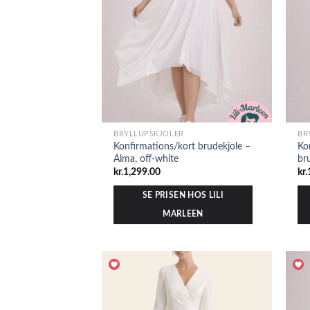
BRYLLUPSKJOLER
BR
Konfirmations/kort brudekjole –
Ko
Alma, off-white
bru
kr.
1,299.00
kr.
SE PRISEN HOS LILI
MARLEEN