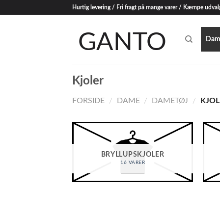
Skip
Hurtig levering / Fri fragt på mange varer / Kæmpe udval
to
content
Dam
Kjoler
FORSIDE
/
DAME
/
DAMETØJ
/
KJOL
BRYLLUPSKJOLER
16 VARER