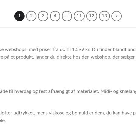
1
2
3
4
…
11
12
13
ke webshops, med priser fra 60 til 1.599 kr. Du finder blandt a
 på et produkt, lander du direkte hos den webshop, der sælger d
åde til hverdag og fest afhængigt af materialet. Midi- og knælan
er løfter udtrykket, mens viskose og bomuld er dem, du kan have på
le.