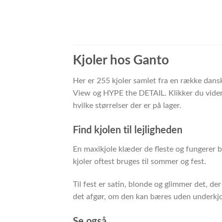
Kjoler hos Ganto
Her er 255 kjoler samlet fra en række dans
View og HYPE the DETAIL. Klikker du videre
hvilke størrelser der er på lager.
Find kjolen til lejligheden
En maxikjole klæder de fleste og fungerer b
kjoler oftest bruges til sommer og fest.
Til fest er satin, blonde og glimmer det, d
det afgør, om den kan bæres uden underkjo
Se også