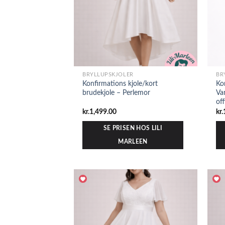
BRYLLUPSKJOLER
BR
Konfirmations kjole/kort
Ko
brudekjole – Perlemor
Va
of
kr.
1,499.00
kr.
SE PRISEN HOS LILI
MARLEEN