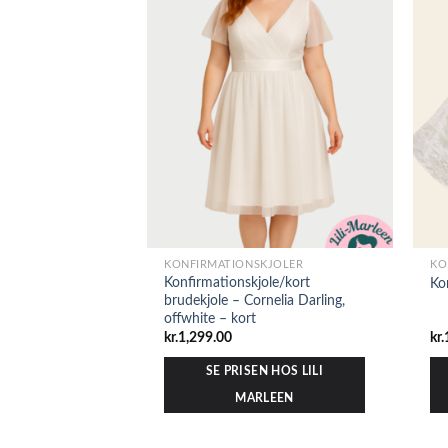
KONFIRMATIONSKJOLER
KO
Konfirmationskjole/kort
Ko
brudekjole – Cornelia Darling,
offwhite – kort
kr.
1,299.00
kr.
SE PRISEN HOS LILI
MARLEEN