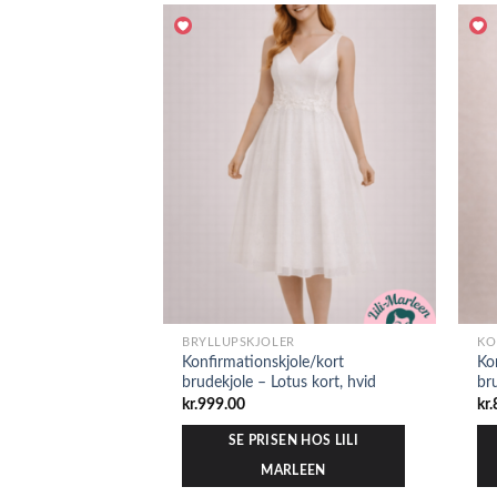
BRYLLUPSKJOLER
KO
Konfirmationskjole/kort
Ko
brudekjole – Lotus kort, hvid
br
kr.
999.00
kr.
SE PRISEN HOS LILI
MARLEEN