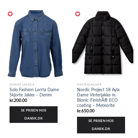
DENIM JAKKER
VINTERJAKKER
Solo Fashion Lorrta Dame
Nordic Project 18 Ayla
Skjorte Jakke – Denim
Dame Vinterjakke m.
Bionic-FinishÂ® ECO
kr.
200.00
coating – Meteorite
SE PRISEN HOS
kr.
650.00
DANSK.DK
SE PRISEN HOS
DANSK.DK