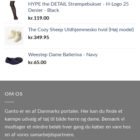
HYPE the DETAIL Strømpebukser - H-Logo 25
Denier - Black
kr.
119.00
The Cozy Sheep Uldhjemmesko hvid (Høj model)
kr.
349.95
Weestep Dame Ballerina - Navy
kr.
65.00
OM OS
Ganto er en af Danmarks portaler. Her kan du finde et
kæmpe udvalg af tøj til både herre og dame. Bemærk vi
modtager et mindre beløb hver gang du køber en vare hos
en af vores samarbejdspartnere.