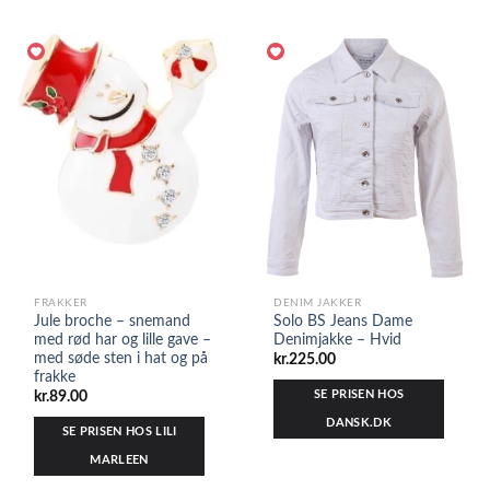
FRAKKER
DENIM JAKKER
Jule broche – snemand
Solo BS Jeans Dame
med rød har og lille gave –
Denimjakke – Hvid
med søde sten i hat og på
kr.
225.00
frakke
SE PRISEN HOS
kr.
89.00
DANSK.DK
SE PRISEN HOS LILI
MARLEEN