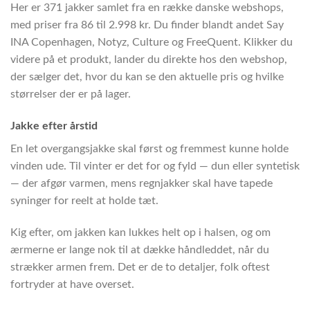
Her er 371 jakker samlet fra en række danske webshops,
med priser fra 86 til 2.998 kr. Du finder blandt andet Say
INA Copenhagen, Notyz, Culture og FreeQuent. Klikker du
videre på et produkt, lander du direkte hos den webshop,
der sælger det, hvor du kan se den aktuelle pris og hvilke
størrelser der er på lager.
Jakke efter årstid
En let overgangsjakke skal først og fremmest kunne holde
vinden ude. Til vinter er det for og fyld — dun eller syntetisk
— der afgør varmen, mens regnjakker skal have tapede
syninger for reelt at holde tæt.
Kig efter, om jakken kan lukkes helt op i halsen, og om
ærmerne er lange nok til at dække håndleddet, når du
strækker armen frem. Det er de to detaljer, folk oftest
fortryder at have overset.