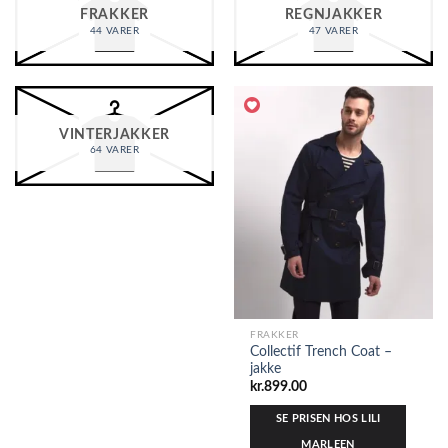
FRAKKER
REGNJAKKER
44 VARER
47 VARER
VINTERJAKKER
64 VARER
FRAKKER
Collectif Trench Coat –
jakke
kr.
899.00
SE PRISEN HOS LILI
MARLEEN