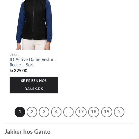
VESTE
ID Active Dame Vest m.
fleece – Sort
kr.
325.00
SE PRISEN HOS
DANSK.DK
1
2
3
4
…
17
18
19
Jakker hos Ganto