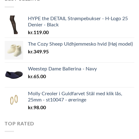
HYPE the DETAIL Strømpebukser - H-Logo 25
Denier - Black
kr.
119.00
The Cozy Sheep Uldhjemmesko hvid (Høj model)
kr.
349.95
Weestep Dame Ballerina - Navy
kr.
65.00
Molly Creoler i Guldfarvet Stål med klik lås,
25mm - st10047 - øreringe
kr.
98.00
TOP RATED