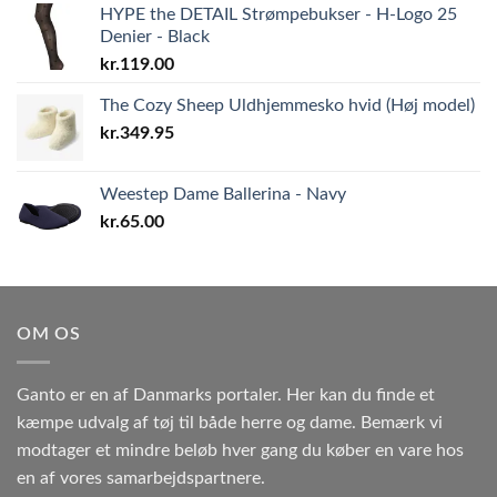
HYPE the DETAIL Strømpebukser - H-Logo 25
Denier - Black
kr.
119.00
The Cozy Sheep Uldhjemmesko hvid (Høj model)
kr.
349.95
Weestep Dame Ballerina - Navy
kr.
65.00
OM OS
Ganto er en af Danmarks portaler. Her kan du finde et
kæmpe udvalg af tøj til både herre og dame. Bemærk vi
modtager et mindre beløb hver gang du køber en vare hos
en af vores samarbejdspartnere.