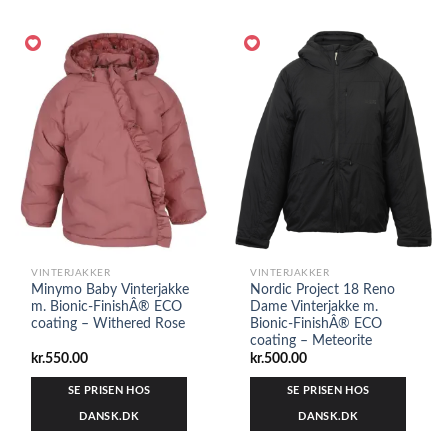
VINTERJAKKER
VINTERJAKKER
Minymo Baby Vinterjakke
Nordic Project 18 Reno
m. Bionic-FinishÂ® ECO
Dame Vinterjakke m.
coating – Withered Rose
Bionic-FinishÂ® ECO
coating – Meteorite
kr.
550.00
kr.
500.00
SE PRISEN HOS
SE PRISEN HOS
DANSK.DK
DANSK.DK