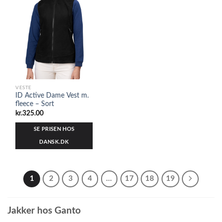
VESTE
ID Active Dame Vest m.
fleece – Sort
kr.
325.00
SE PRISEN HOS
DANSK.DK
1
2
3
4
…
17
18
19
Jakker hos Ganto