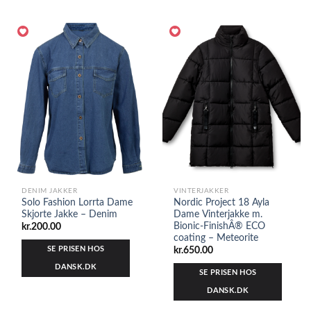
DENIM JAKKER
VINTERJAKKER
Solo Fashion Lorrta Dame
Nordic Project 18 Ayla
Skjorte Jakke – Denim
Dame Vinterjakke m.
Bionic-FinishÂ® ECO
kr.
200.00
coating – Meteorite
SE PRISEN HOS
kr.
650.00
DANSK.DK
SE PRISEN HOS
DANSK.DK