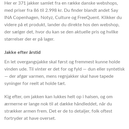
Her er 371 jakker samlet fra en række danske webshops,
med priser fra 86 til 2.998 kr. Du finder blandt andet Say
INA Copenhagen, Notyz, Culture og FreeQuent. Klikker du
videre på et produkt, lander du direkte hos den webshop,
der sælger det, hvor du kan se den aktuelle pris og hvilke
størrelser der er på lager.
Jakke efter årstid
En let overgangsjakke skal først og fremmest kunne holde
vinden ude. Til vinter er det for og fyld — dun eller syntetisk
— der afgør varmen, mens regnjakker skal have tapede
syninger for reelt at holde tæt.
Kig efter, om jakken kan lukkes helt op i halsen, og om
ærmerne er lange nok til at dække håndleddet, når du
strækker armen frem. Det er de to detaljer, folk oftest
fortryder at have overset.