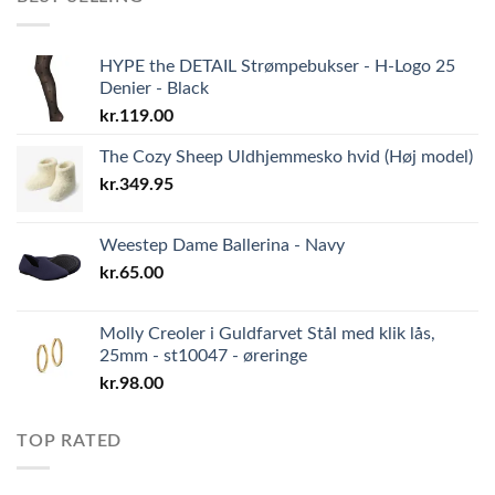
HYPE the DETAIL Strømpebukser - H-Logo 25
Denier - Black
kr.
119.00
The Cozy Sheep Uldhjemmesko hvid (Høj model)
kr.
349.95
Weestep Dame Ballerina - Navy
kr.
65.00
Molly Creoler i Guldfarvet Stål med klik lås,
25mm - st10047 - øreringe
kr.
98.00
TOP RATED