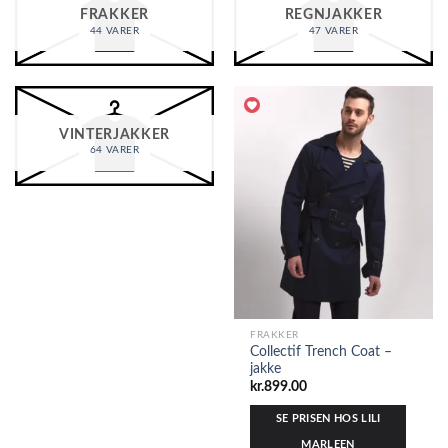
FRAKKER
REGNJAKKER
44 VARER
47 VARER
VINTERJAKKER
64 VARER
FRAKKER
Collectif Trench Coat –
jakke
kr.
899.00
SE PRISEN HOS LILI
MARLEEN