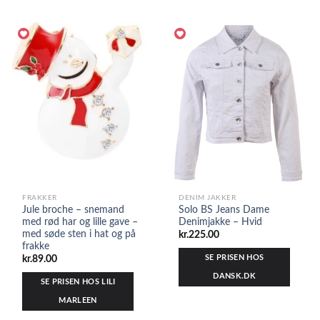
FRAKKER
DENIM JAKKER
Jule broche – snemand
Solo BS Jeans Dame
med rød har og lille gave –
Denimjakke – Hvid
med søde sten i hat og på
kr.
225.00
frakke
SE PRISEN HOS
kr.
89.00
DANSK.DK
SE PRISEN HOS LILI
MARLEEN