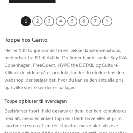
1
2
3
4
5
6
7
Toppe hos Ganto
Her er 132 toppe samlet fra en række danske webshops,
med priser fra 80 til 648 kr. Du finder blandt andet Say INA
Copenhagen, FreeQuent, HYPE the DETAIL og Culture.
Klikker du videre på et produkt, lander du direkte hos den
webshop, der sælger det, hvor du kan se den aktuelle pris
og hvilke størrelser der er på lager.
Toppe og bluser til hverdagen
Basisfarver i sort, hvid og navy er dem, der kan kombineres
med alt, mens en enkelt top i en stærk farve eller et print
kan bære resten af sættet. Kig efter materialet: viskose