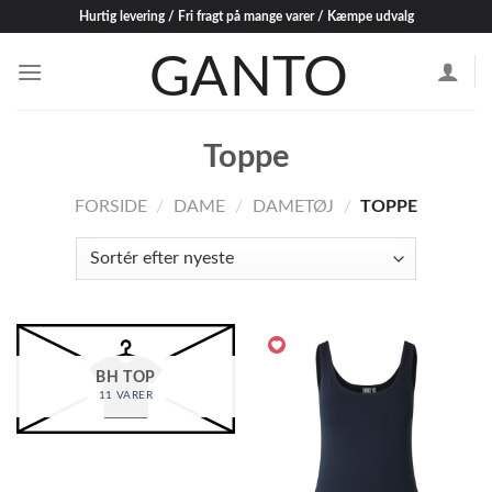
Skip
Hurtig levering / Fri fragt på mange varer / Kæmpe udvalg
to
content
Toppe
FORSIDE
/
DAME
/
DAMETØJ
/
TOPPE
BH TOP
11 VARER