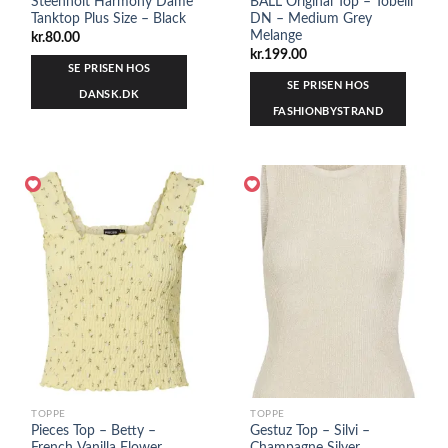
Steenholt Harmony Dame
BALL Original Top – Tobelli
Tanktop Plus Size – Black
DN – Medium Grey
Melange
kr.
80.00
kr.
199.00
SE PRISEN HOS
SE PRISEN HOS
DANSK.DK
FASHIONBYSTRAND
TOPPE
TOPPE
Pieces Top – Betty –
Gestuz Top – Silvi –
French Vanilla Flower
Champagne Silver