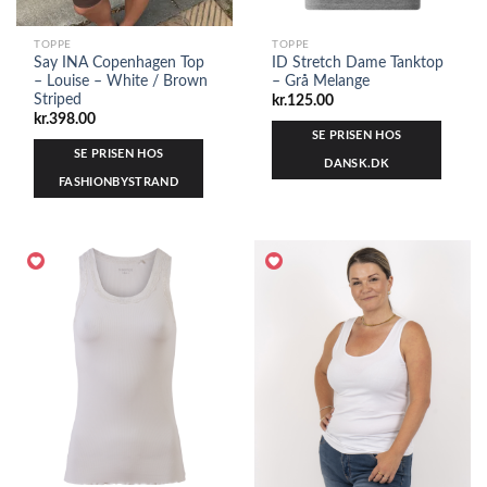
TOPPE
TOPPE
Say INA Copenhagen Top
ID Stretch Dame Tanktop
– Louise – White / Brown
– Grå Melange
Striped
kr.
125.00
kr.
398.00
SE PRISEN HOS
SE PRISEN HOS
DANSK.DK
FASHIONBYSTRAND