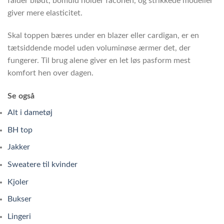
falder blødt, bomuld holder faconen, og strikkede modeller
giver mere elasticitet.
Skal toppen bæres under en blazer eller cardigan, er en
tætsiddende model uden voluminøse ærmer det, der
fungerer. Til brug alene giver en let løs pasform mest
komfort hen over dagen.
Se også
Alt i dametøj
BH top
Jakker
Sweatere til kvinder
Kjoler
Bukser
Lingeri