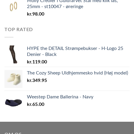
Molly Creoler i Guldfarvet Stål med klik lås,
25mm - st10047 - øreringe
kr.
98.00
TOP RATED
HYPE the DETAIL Strømpebukser - H-Logo 25
Denier - Black
kr.
119.00
The Cozy Sheep Uldhjemmesko hvid (Høj model)
kr.
349.95
Weestep Dame Ballerina - Navy
kr.
65.00