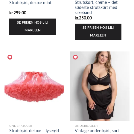
Strutskørt, creme – det
Strutskørt, deluxe mint
sødeste strutskørt med
silkebånd
kr.
299.00
kr.
250.00
SE PRISEN HOS LILI
SE PRISEN HOS LILI
MARLEEN
MARLEEN
UNDERKJOLER
UNDERKJOLER
Strutskørt deluxe – lyserød
Vintage underskørt, sort –