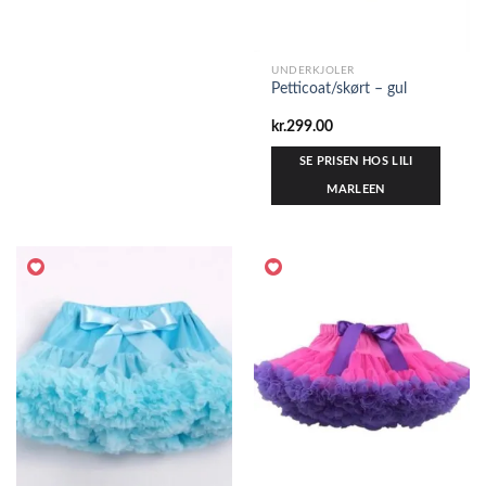
UNDERKJOLER
Petticoat/skørt – gul
kr.
299.00
SE PRISEN HOS LILI
MARLEEN