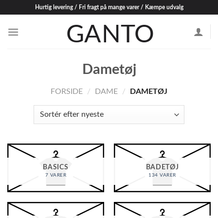
Skip
Hurtig levering / Fri fragt på mange varer / Kæmpe udvalg
to
content
Dametøj
FORSIDE
/
DAME
/
DAMETØJ
BASICS
BADETØJ
7 VARER
134 VARER