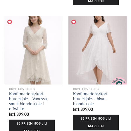
MARLEEN
BRYLLUPSKJOLER
BRYLLUPSKJOLER
Konfirmations/kort
Konfirmations/kort
brudekjole – Vanessa,
brudekjole – Alva –
smuk blonde kjole i
blondekjole
offwhite
kr.
1,399.00
kr.
1,399.00
SE PRISEN HOS LILI
SE PRISEN HOS LILI
MARLEEN