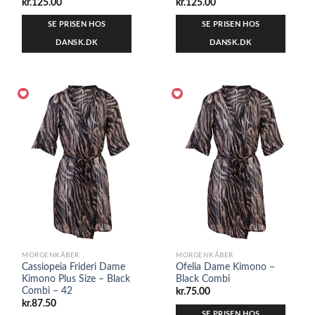
kr.
125.00
kr.
125.00
SE PRISEN HOS
SE PRISEN HOS
DANSK.DK
DANSK.DK
MORGENKÅBER
MORGENKÅBER
Cassiopeia Frideri Dame
Ofelia Dame Kimono –
Kimono Plus Size – Black
Black Combi
Combi – 42
kr.
75.00
kr.
87.50
SE PRISEN HOS