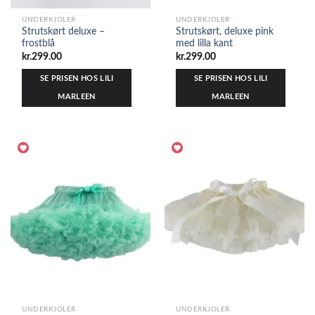
UNDERKJOLER
UNDERKJOLER
Strutskørt deluxe –
Strutskørt, deluxe pink
frostblå
med lilla kant
kr.
299.00
kr.
299.00
SE PRISEN HOS LILI
SE PRISEN HOS LILI
MARLEEN
MARLEEN
UNDERKJOLER
UNDERKJOLER