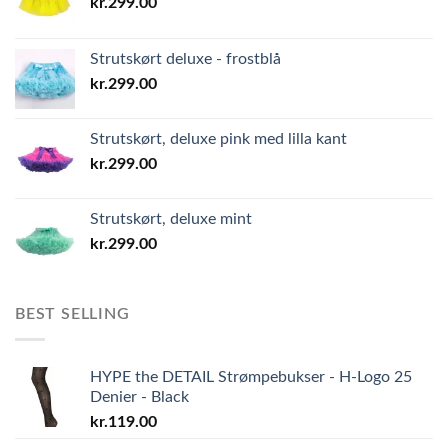
kr.
299.00
Strutskørt deluxe - frostblå
kr.
299.00
Strutskørt, deluxe pink med lilla kant
kr.
299.00
Strutskørt, deluxe mint
kr.
299.00
BEST SELLING
HYPE the DETAIL Strømpebukser - H-Logo 25
Denier - Black
kr.
119.00