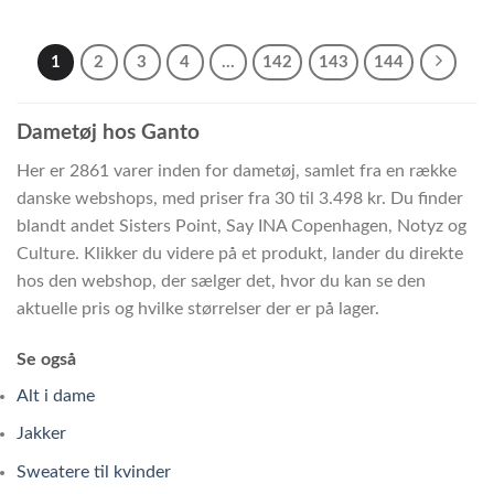
1
2
3
4
…
142
143
144
Dametøj hos Ganto
Her er 2861 varer inden for dametøj, samlet fra en række
danske webshops, med priser fra 30 til 3.498 kr. Du finder
blandt andet Sisters Point, Say INA Copenhagen, Notyz og
Culture. Klikker du videre på et produkt, lander du direkte
hos den webshop, der sælger det, hvor du kan se den
aktuelle pris og hvilke størrelser der er på lager.
Se også
Alt i dame
Jakker
Sweatere til kvinder