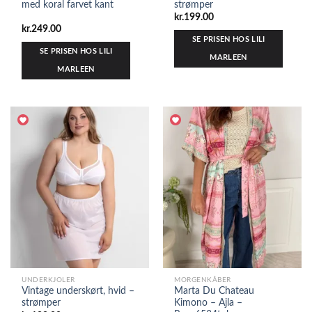
med koral farvet kant
strømper
kr.
199.00
kr.
249.00
SE PRISEN HOS LILI
SE PRISEN HOS LILI
MARLEEN
MARLEEN
UNDERKJOLER
MORGENKÅBER
Vintage underskørt, hvid –
Marta Du Chateau
strømper
Kimono – Ajla –