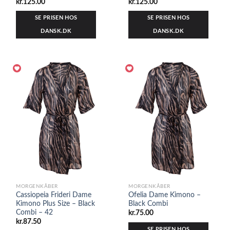
kr.
125.00
kr.
125.00
SE PRISEN HOS
SE PRISEN HOS
DANSK.DK
DANSK.DK
MORGENKÅBER
MORGENKÅBER
Cassiopeia Frideri Dame
Ofelia Dame Kimono –
Kimono Plus Size – Black
Black Combi
Combi – 42
kr.
75.00
kr.
87.50
SE PRISEN HOS