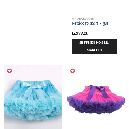
UNDERKJOLER
Petticoat/skørt – gul
kr.
299.00
SE PRISEN HOS LILI
MARLEEN