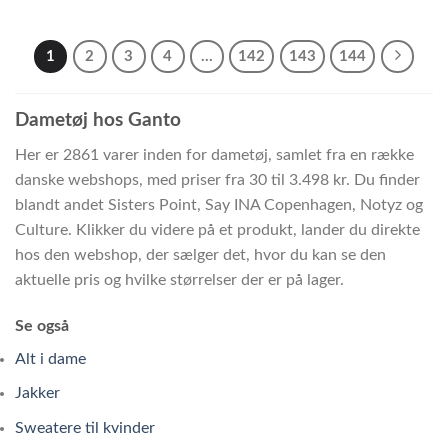
1
2
3
4
…
142
143
144
Dametøj hos Ganto
Her er 2861 varer inden for dametøj, samlet fra en række
danske webshops, med priser fra 30 til 3.498 kr. Du finder
blandt andet Sisters Point, Say INA Copenhagen, Notyz og
Culture. Klikker du videre på et produkt, lander du direkte
hos den webshop, der sælger det, hvor du kan se den
aktuelle pris og hvilke størrelser der er på lager.
Se også
Alt i dame
Jakker
Sweatere til kvinder