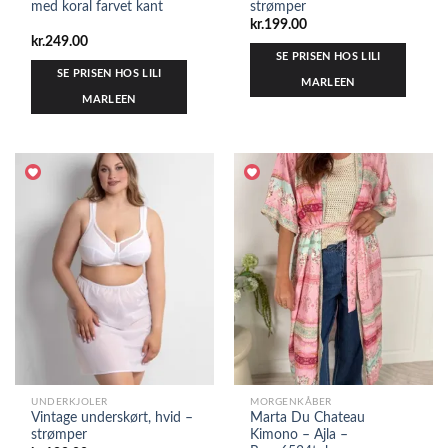
med koral farvet kant
strømper
kr.
199.00
kr.
249.00
SE PRISEN HOS LILI
SE PRISEN HOS LILI
MARLEEN
MARLEEN
UNDERKJOLER
MORGENKÅBER
Vintage underskørt, hvid –
Marta Du Chateau
strømper
Kimono – Ajla –