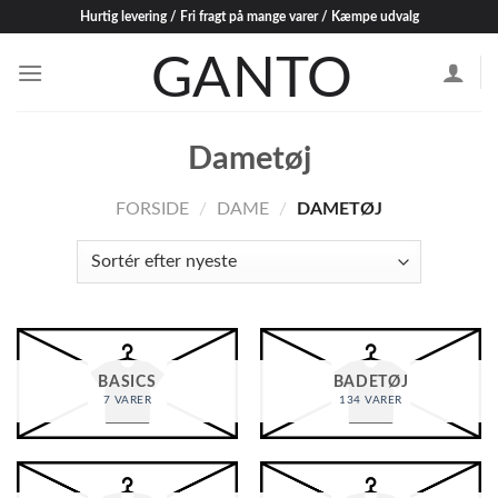
Skip
Hurtig levering / Fri fragt på mange varer / Kæmpe udvalg
to
content
Dametøj
FORSIDE
/
DAME
/
DAMETØJ
BASICS
BADETØJ
7 VARER
134 VARER