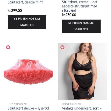
Strutskørt, creme – det
Strutskørt, deluxe mint
sødeste strutskørt med
silkebånd
kr.
299.00
kr.
250.00
SE PRISEN HOS LILI
SE PRISEN HOS LILI
MARLEEN
MARLEEN
UNDERKJOLER
UNDERKJOLER
Strutskørt deluxe – lyserød
Vintage underskørt, sort –