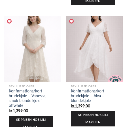
MARLEEN
BRYLLUPSKJOLER
BRYLLUPSKJOLER
Konfirmations/kort
Konfirmations/kort
brudekjole – Vanessa,
brudekjole – Alva –
smuk blonde kjole i
blondekjole
offwhite
kr.
1,399.00
kr.
1,399.00
SE PRISEN HOS LILI
SE PRISEN HOS LILI
MARLEEN