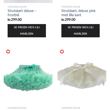
UNDERKJOLER
UNDERKJOLER
Strutskørt deluxe –
Strutskørt, deluxe pink
frostblå
med lilla kant
kr.
299.00
kr.
299.00
SE PRISEN HOS LILI
SE PRISEN HOS LILI
MARLEEN
MARLEEN
UNDERKJOLER
UNDERKJOLER