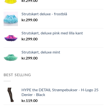
kr.
299.00
Strutskørt deluxe - frostblå
kr.
299.00
Strutskørt, deluxe pink med lilla kant
kr.
299.00
Strutskørt, deluxe mint
kr.
299.00
BEST SELLING
HYPE the DETAIL Strømpebukser - H-Logo 25
Denier - Black
kr.
119.00