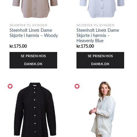
SKJORTER TIL KVINDER
SKJORTER TIL KVINDER
Steenholt Linett Dame
Steenholt Linett Dame
Skjorte i hørmix – Woody
Skjorte i hørmix –
Heavenly Blue
kr.
175.00
kr.
175.00
SE PRISEN HOS
SE PRISEN HOS
DANSK.DK
DANSK.DK