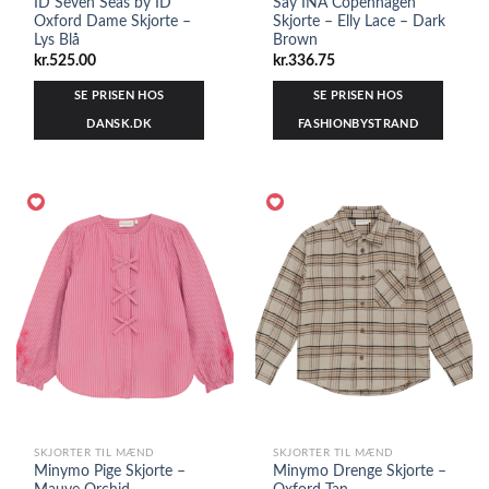
ID Seven Seas by ID
Say INA Copenhagen
Oxford Dame Skjorte –
Skjorte – Elly Lace – Dark
Lys Blå
Brown
kr.
525.00
kr.
336.75
SE PRISEN HOS
SE PRISEN HOS
DANSK.DK
FASHIONBYSTRAND
SKJORTER TIL MÆND
SKJORTER TIL MÆND
Minymo Pige Skjorte –
Minymo Drenge Skjorte –