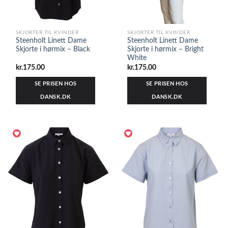
SKJORTER TIL KVINDER
SKJORTER TIL KVINDER
Steenholt Linett Dame
Steenholt Linett Dame
Skjorte i hørmix – Black
Skjorte i hørmix – Bright
White
kr.
175.00
kr.
175.00
SE PRISEN HOS
SE PRISEN HOS
DANSK.DK
DANSK.DK