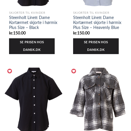
SKJORTER TIL KVINDER
SKJORTER TIL KVINDER
Steenholt Linett Dame
Steenholt Linett Dame
Kortærmet skjorte i hørmix
Kortærmet skjorte i hørmix
Plus Size – Black
Plus Size – Heavenly Blue
kr.
150.00
kr.
150.00
SE PRISEN HOS
SE PRISEN HOS
DANSK.DK
DANSK.DK