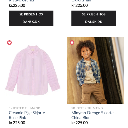
Mauve Orchid
Oxford Tan
kr.
225.00
kr.
225.00
SE PRISEN HOS
SE PRISEN HOS
DANSK.DK
DANSK.DK
SKJORTER TIL MÆND
SKJORTER TIL MÆND
Creamie Pige Skjorte –
Minymo Drenge Skjorte –
Rose Pink
China Blue
kr.
225.00
kr.
225.00