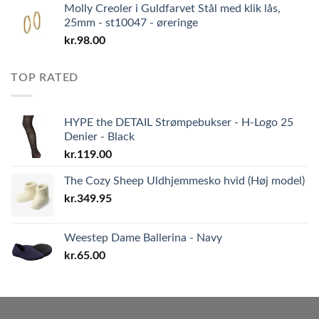
Molly Creoler i Guldfarvet Stål med klik lås,
25mm - st10047 - øreringe
kr.
98.00
TOP RATED
HYPE the DETAIL Strømpebukser - H-Logo 25
Denier - Black
kr.
119.00
The Cozy Sheep Uldhjemmesko hvid (Høj model)
kr.
349.95
Weestep Dame Ballerina - Navy
kr.
65.00