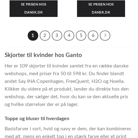
SE PRISEN HOS
SE PRISEN HOS
DANSK.DK
DANSK.DK
1
2
3
4
5
6
Skjorter til kvinder hos Ganto
Her er 109 skjorter til kvinder samlet fra en række danske
webshops, med priser fra 50 til 598 kr. Du finder blandt
andet Say INA Copenhagen, FreeQuent, H2O og Noella.
Klikker du videre på et produkt, lander du direkte hos den
webshop, der sælger det, hvor du kan se den aktuelle pris
og hvilke størrelser der er på lager.
Toppe og bluser til hverdagen
Basisfarver i sort, hvid og navy er dem, der kan kombineres
med alt, mens en enkelt top i en stærk farve eller et print