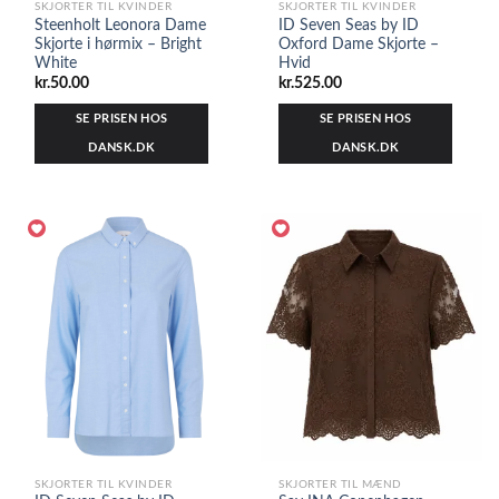
SKJORTER TIL KVINDER
SKJORTER TIL KVINDER
Steenholt Leonora Dame
ID Seven Seas by ID
Skjorte i hørmix – Bright
Oxford Dame Skjorte –
White
Hvid
kr.
50.00
kr.
525.00
SE PRISEN HOS
SE PRISEN HOS
DANSK.DK
DANSK.DK
SKJORTER TIL KVINDER
SKJORTER TIL MÆND