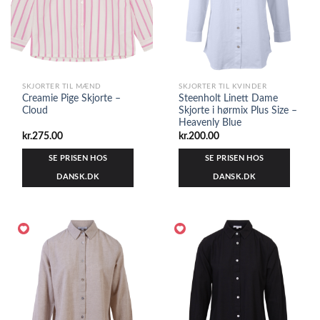
SKJORTER TIL MÆND
SKJORTER TIL KVINDER
Creamie Pige Skjorte –
Steenholt Linett Dame
Cloud
Skjorte i hørmix Plus Size –
Heavenly Blue
kr.
275.00
kr.
200.00
SE PRISEN HOS
SE PRISEN HOS
DANSK.DK
DANSK.DK