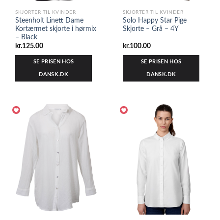
SKJORTER TIL KVINDER
SKJORTER TIL KVINDER
Steenholt Linett Dame
Solo Happy Star Pige
Kortærmet skjorte i hørmix
Skjorte – Grå – 4Y
– Black
kr.
125.00
kr.
100.00
SE PRISEN HOS
SE PRISEN HOS
DANSK.DK
DANSK.DK