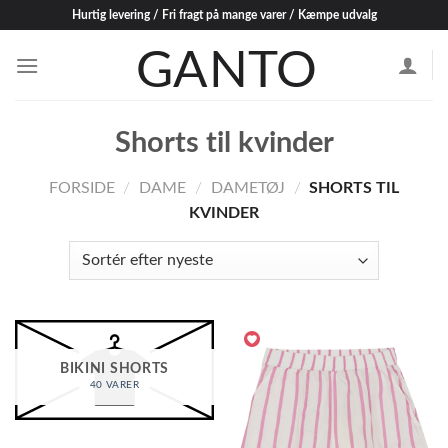
Skip
Hurtig levering / Fri fragt på mange varer / Kæmpe udvalg
to
content
Shorts til kvinder
FORSIDE
/
DAME
/
DAMETØJ
/
SHORTS TIL
KVINDER
BIKINI SHORTS
40 VARER