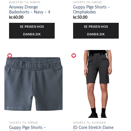
BADETØJ TIL MÆND
SHORTS TIL MÆND
Anyway Drenge
Guppy Pige Shorts –
Badeshorts – Navy – 4
Omphalodes
kr.
60.00
kr.
50.00
SE PRISEN HOS
SE PRISEN HOS
DANSK.DK
DANSK.DK
SHORTS TIL MÆND
SHORTS TIL KVINDER
Guppy Pige Shorts –
ID Core Stretch Dame