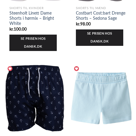
SHORTS TIL KVINDER
SHORTS TIL MÆND
Steenholt Linett Dame
Costbart Cost:bart Drenge
Shorts i hørmix – Bright
Shorts – Sedona Sage
White
kr.
98.00
kr.
100.00
SE PRISEN HOS
SE PRISEN HOS
DANSK.DK
DANSK.DK