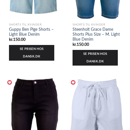
SHORTS TIL KVINDER
SHORTS TIL KVINDER
Guppy Ben Pige Shorts –
Steenholt Grace Dame
Light Blue Denim
Shorts Plus Size – M. Light
Blue Denim
kr.
150.00
kr.
150.00
SE PRISEN HOS
SE PRISEN HOS
DANSK.DK
DANSK.DK