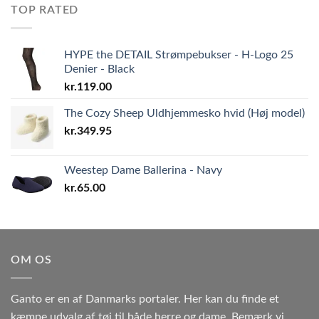
TOP RATED
HYPE the DETAIL Strømpebukser - H-Logo 25
Denier - Black
kr.
119.00
The Cozy Sheep Uldhjemmesko hvid (Høj model)
kr.
349.95
Weestep Dame Ballerina - Navy
kr.
65.00
OM OS
Ganto er en af Danmarks portaler. Her kan du finde et
kæmpe udvalg af tøj til både herre og dame. Bemærk vi