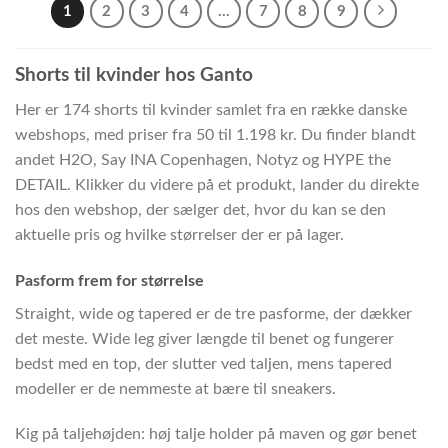
1
2
3
4
…
7
8
9
Shorts til kvinder hos Ganto
Her er 174 shorts til kvinder samlet fra en række danske
webshops, med priser fra 50 til 1.198 kr. Du finder blandt
andet H2O, Say INA Copenhagen, Notyz og HYPE the
DETAIL. Klikker du videre på et produkt, lander du direkte
hos den webshop, der sælger det, hvor du kan se den
aktuelle pris og hvilke størrelser der er på lager.
Pasform frem for størrelse
Straight, wide og tapered er de tre pasforme, der dækker
det meste. Wide leg giver længde til benet og fungerer
bedst med en top, der slutter ved taljen, mens tapered
modeller er de nemmeste at bære til sneakers.
Kig på taljehøjden: høj talje holder på maven og gør benet