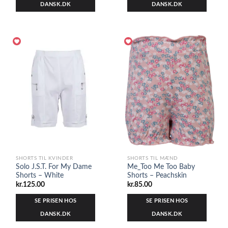
DANSK.DK
DANSK.DK
SHORTS TIL KVINDER
SHORTS TIL MÆND
Solo J.S.T. For My Dame
Me_Too Me Too Baby
Shorts – White
Shorts – Peachskin
kr.
125.00
kr.
85.00
SE PRISEN HOS
SE PRISEN HOS
DANSK.DK
DANSK.DK