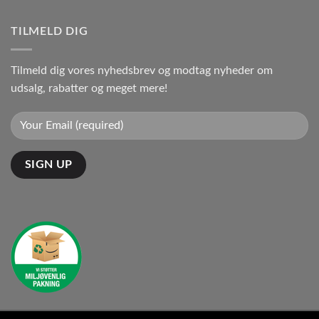
TILMELD DIG
Tilmeld dig vores nyhedsbrev og modtag nyheder om
udsalg, rabatter og meget mere!