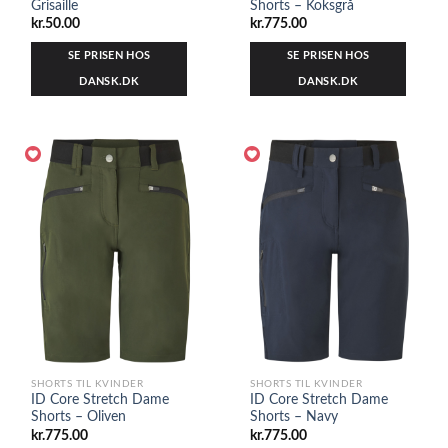
Grisaille
Shorts – Koksgrå
kr.
50.00
kr.
775.00
SE PRISEN HOS
SE PRISEN HOS
DANSK.DK
DANSK.DK
SHORTS TIL KVINDER
SHORTS TIL KVINDER
ID Core Stretch Dame
ID Core Stretch Dame
Shorts – Oliven
Shorts – Navy
kr.
775.00
kr.
775.00