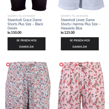
SHORTS TIL KVINDER
SHORTS TIL KVINDER
Steenholt Grace Dame
Steenholt Linett Dame
Shorts Plus Size – Black
Shorts i hørmix Plus Size –
Denim
Heavenly Blue
kr.
150.00
kr.
125.00
SE PRISEN HOS
SE PRISEN HOS
DANSK.DK
DANSK.DK