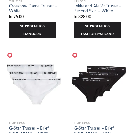
TRUSSER
LINGERI
Crossbow Dame Trusser –
Lykkeland Ateliér Trusse –
White
Second Skin – White
kr.
75.00
kr.
328.00
SE PRISEN HOS
SE PRISEN HOS
DANSK.DK
FASHIONBYSTRAND
UNDERTØJ
UNDERTØJ
G-Star Trusser – Brief
G-Star Trusser – Brief