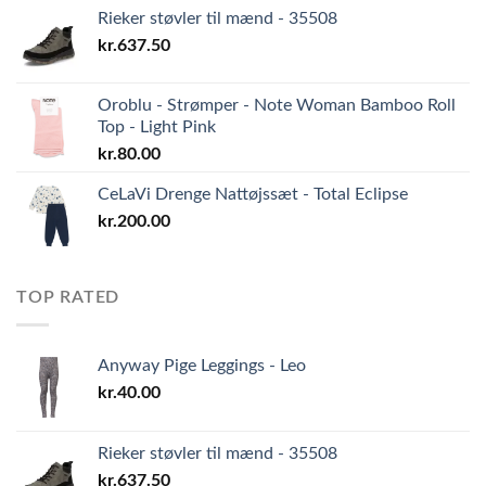
Rieker støvler til mænd - 35508
kr.
637.50
Oroblu - Strømper - Note Woman Bamboo Roll
Top - Light Pink
kr.
80.00
CeLaVi Drenge Nattøjssæt - Total Eclipse
kr.
200.00
TOP RATED
Anyway Pige Leggings - Leo
kr.
40.00
Rieker støvler til mænd - 35508
kr.
637.50