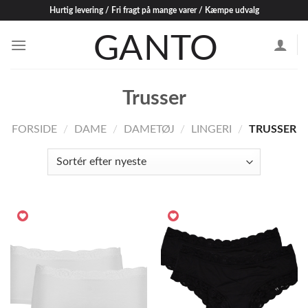
Skip
Hurtig levering / Fri fragt på mange varer / Kæmpe udvalg
to
content
Trusser
FORSIDE
/
DAME
/
DAMETØJ
/
LINGERI
/
TRUSSER