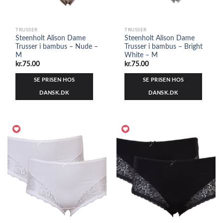
TRUSSER
TRUSSER
Steenholt Alison Dame
Steenholt Alison Dame
Trusser i bambus – Nude –
Trusser i bambus – Bright
M
White – M
kr.
75.00
kr.
75.00
SE PRISEN HOS
SE PRISEN HOS
DANSK.DK
DANSK.DK