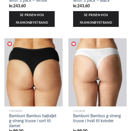
wmn 3 pack – White
wmn 3 pack – Black
kr.
243.60
kr.
243.60
SE PRISEN HOS
SE PRISEN HOS
FASHIONBYSTRAND
FASHIONBYSTRAND
TRUSSER
LINGERI
Bambuni Bambus højtaljet
Bambuni Bambus g-streng
g-streng trusse i sort til
trusse i hvid til kvinder
damer