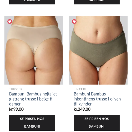
BAMBUNI
BAMBUNI
TRUSSER
LINGERI
Bambuni Bambus højtaljet
Bambuni Bambus
g-streng trusse i beige til
inkontinens trusse i oliven
damer
til kvinder
kr.
99.00
kr.
249.00
SE PRISEN HOS
SE PRISEN HOS
BAMBUNI
BAMBUNI