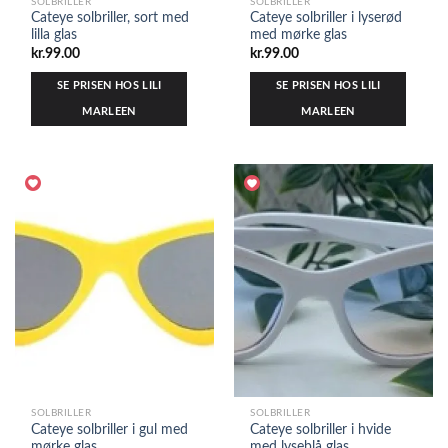
SOLBRILLER
SOLBRILLER
Cateye solbriller, sort med
Cateye solbriller i lyserød
lilla glas
med mørke glas
kr.
99.00
kr.
99.00
SE PRISEN HOS LILI
SE PRISEN HOS LILI
MARLEEN
MARLEEN
SOLBRILLER
SOLBRILLER
Cateye solbriller i gul med
Cateye solbriller i hvide
mørke glas
med lyseblå glas