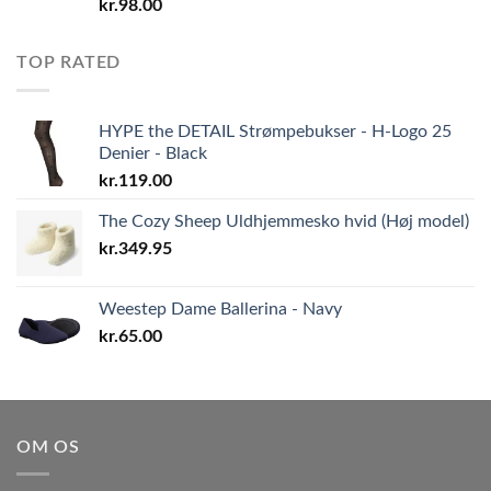
kr.
98.00
TOP RATED
HYPE the DETAIL Strømpebukser - H-Logo 25
Denier - Black
kr.
119.00
The Cozy Sheep Uldhjemmesko hvid (Høj model)
kr.
349.95
Weestep Dame Ballerina - Navy
kr.
65.00
OM OS