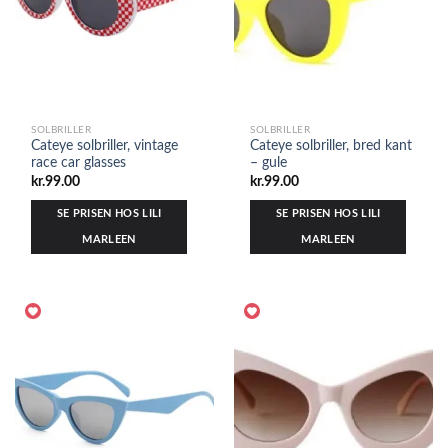
SOLBRILLER
SOLBRILLER
Cateye solbriller, vintage
Cateye solbriller, bred kant
race car glasses
– gule
kr.
99.00
kr.
99.00
SE PRISEN HOS LILI
SE PRISEN HOS LILI
MARLEEN
MARLEEN