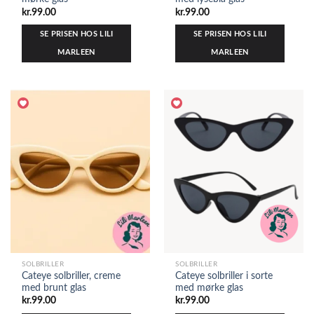
kr.
99.00
kr.
99.00
SE PRISEN HOS LILI
SE PRISEN HOS LILI
MARLEEN
MARLEEN
SOLBRILLER
SOLBRILLER
Cateye solbriller, creme
Cateye solbriller i sorte
med brunt glas
med mørke glas
kr.
99.00
kr.
99.00