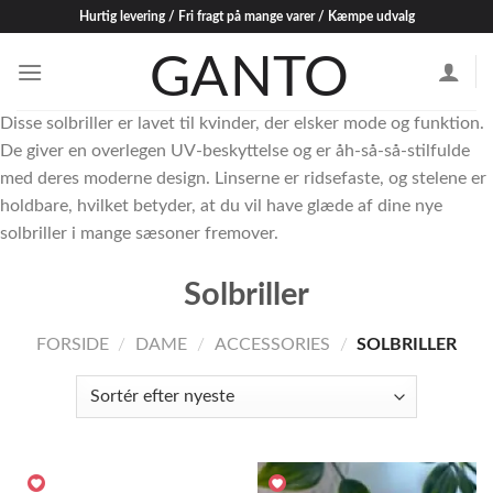
Skip
Hurtig levering / Fri fragt på mange varer / Kæmpe udvalg
to
content
Disse solbriller er lavet til kvinder, der elsker mode og funktion.
De giver en overlegen UV-beskyttelse og er åh-så-så-stilfulde
med deres moderne design. Linserne er ridsefaste, og stelene er
holdbare, hvilket betyder, at du vil have glæde af dine nye
solbriller i mange sæsoner fremover.
Solbriller
FORSIDE
/
DAME
/
ACCESSORIES
/
SOLBRILLER