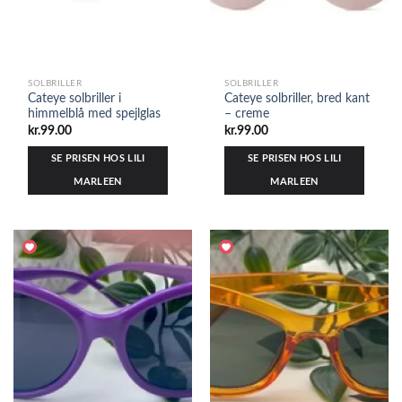
SOLBRILLER
SOLBRILLER
Cateye solbriller i
Cateye solbriller, bred kant
himmelblå med spejlglas
– creme
kr.
99.00
kr.
99.00
SE PRISEN HOS LILI
SE PRISEN HOS LILI
MARLEEN
MARLEEN