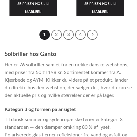
SE PRISEN HOS LILI
SE PRISEN HOS LILI
MARLEEN
MARLEEN
1
2
3
4
Solbriller hos Ganto
Her er 76 solbriller samlet fra en række danske webshops,
med priser fra 50 til 198 kr. Sortimentet kommer fra A.
Kjærbede og AYM. Klikker du videre på et produkt, lander
du direkte hos den webshop, der sælger det, hvor du kan se
den aktuelle pris og hvilke størrelser der er på lager.
Kategori 3 og formen på ansigtet
Til dansk sommer og sydeuropæiske ferier er kategori 3
standarden — den dæmper omkring 80 % af lyset.
Polariserede glas fjerner refleksioner fra vand og asfalt og