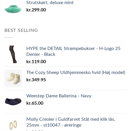
Strutskørt, deluxe mint
kr.
299.00
BEST SELLING
HYPE the DETAIL Strømpebukser - H-Logo 25
Denier - Black
kr.
119.00
The Cozy Sheep Uldhjemmesko hvid (Høj model)
kr.
349.95
Weestep Dame Ballerina - Navy
kr.
65.00
Molly Creoler i Guldfarvet Stål med klik lås,
25mm - st10047 - øreringe