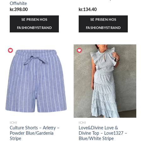
Offwhite
kr.
398.00
kr.
134.40
SE PRISEN HOS
SE PRISEN HOS
FASHIONBYSTRAND
FASHIONBYSTRAND
ICHI
ICHI
Culture Shorts – Arletty –
Love&Divine Love &
Powder Blue/Gardenia
Divine Top – Love1327 –
Stripe
Blue/White Stripe