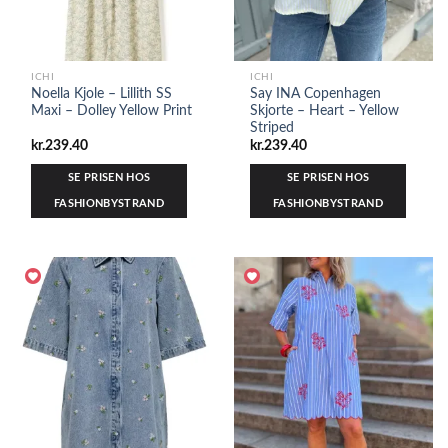
ICHI
ICHI
Noella Kjole – Lillith SS
Say INA Copenhagen
Maxi – Dolley Yellow Print
Skjorte – Heart – Yellow
Striped
kr.
239.40
kr.
239.40
SE PRISEN HOS
SE PRISEN HOS
FASHIONBYSTRAND
FASHIONBYSTRAND