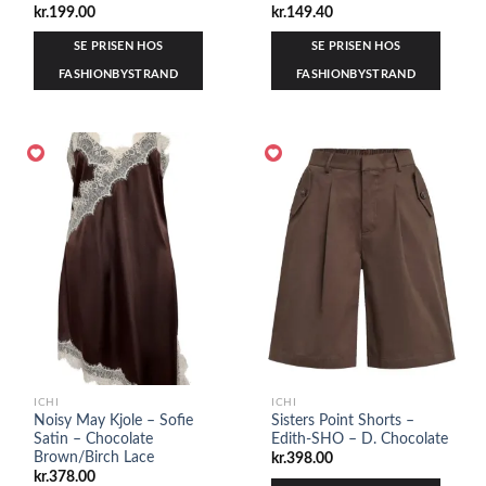
kr.
199.00
kr.
149.40
SE PRISEN HOS
SE PRISEN HOS
FASHIONBYSTRAND
FASHIONBYSTRAND
ICHI
ICHI
Noisy May Kjole – Sofie
Sisters Point Shorts –
Satin – Chocolate
Edith-SHO – D. Chocolate
Brown/Birch Lace
kr.
398.00
kr.
378.00