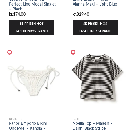
Perfect Line Modal Singlet
Alanna Maxi – Light Blue
– Black
kr.
174.00
kr.
329.40
SE PRISEN HOS
SE PRISEN HOS
FASHIONBYSTRAND
FASHIONBYSTRAND
BIKINIER
ICHI
Panos Emporio Bikini
Noella Top – Maleah –
Underdel – Kandia –
Danni Black Stripe