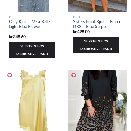
ICHI
ICHI
Only Kjole – Vera Belle –
Sisters Point Kjole – Edina-
Light Blue Flower
DR2 – Blue Stripes
kr.
498.00
kr.
348.60
SE PRISEN HOS
SE PRISEN HOS
FASHIONBYSTRAND
FASHIONBYSTRAND