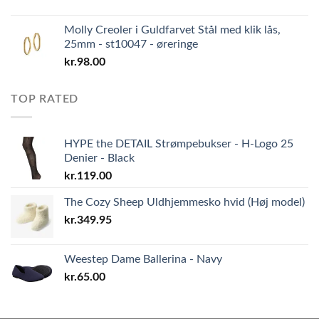
Molly Creoler i Guldfarvet Stål med klik lås,
25mm - st10047 - øreringe
kr.
98.00
TOP RATED
HYPE the DETAIL Strømpebukser - H-Logo 25
Denier - Black
kr.
119.00
The Cozy Sheep Uldhjemmesko hvid (Høj model)
kr.
349.95
Weestep Dame Ballerina - Navy
kr.
65.00