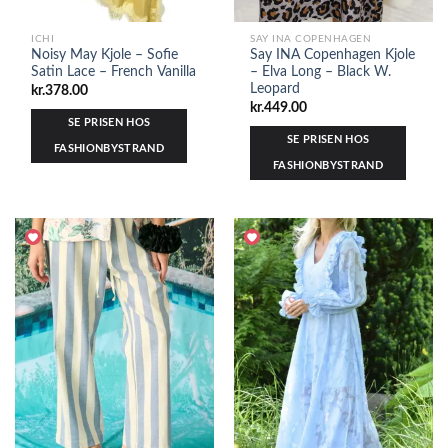
ICHI
SAY INA COPENHAGEN
Noisy May Kjole – Sofie
Say INA Copenhagen Kjole
Satin Lace – French Vanilla
– Elva Long – Black W.
Leopard
kr.
378.00
kr.
449.00
SE PRISEN HOS
SE PRISEN HOS
FASHIONBYSTRAND
FASHIONBYSTRAND