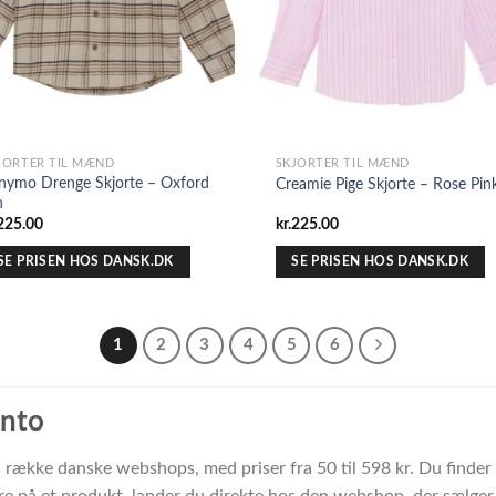
JORTER TIL MÆND
SKJORTER TIL MÆND
nymo Drenge Skjorte – Oxford
Creamie Pige Skjorte – Rose Pin
n
225.00
kr.
225.00
SE PRISEN HOS DANSK.DK
SE PRISEN HOS DANSK.DK
1
2
3
4
5
6
anto
 en række danske webshops, med priser fra 50 til 598 kr. Du find
e på et produkt, lander du direkte hos den webshop, der sælger d