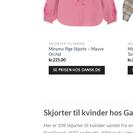
SKJORTER TIL MÆND
SK
Minymo Pige Skjorte – Mauve
Mi
Orchid
Ta
kr.
225.00
kr.
SE PRISEN HOS DANSK.DK
Skjorter til kvinder hos G
Her er 109 skjorter til kvinder samlet fra
FreeQuent, H2O og Noella. Klikker du vider