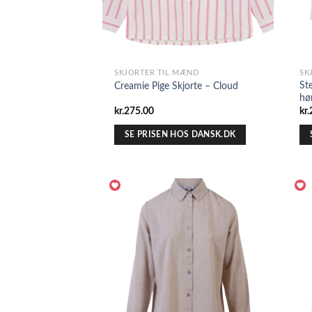
SKJORTER TIL MÆND
SK
St
Creamie Pige Skjorte – Cloud
hø
kr.
275.00
kr.
SE PRISEN HOS DANSK.DK