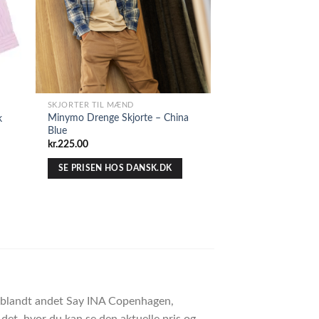
SKJORTER TIL MÆND
Minymo Drenge Skjorte – China
k
Blue
kr.
225.00
SE PRISEN HOS DANSK.DK
er blandt andet Say INA Copenhagen,
et, hvor du kan se den aktuelle pris og