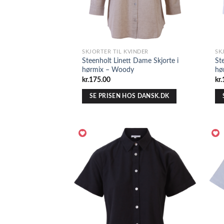
SKJORTER TIL KVINDER
SK
Steenholt Linett Dame Skjorte i
St
hørmix – Woody
hø
kr.
175.00
kr.
SE PRISEN HOS DANSK.DK