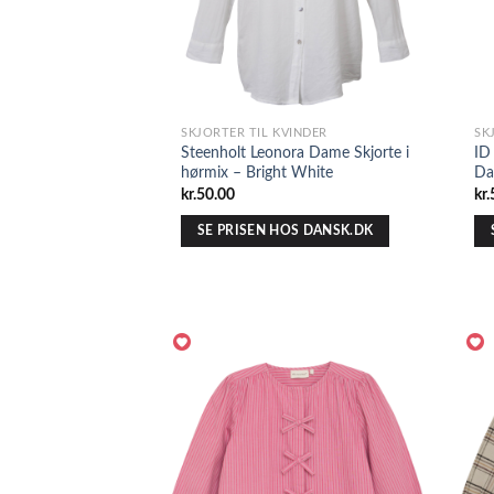
SKJORTER TIL KVINDER
SK
Steenholt Leonora Dame Skjorte i
ID
hørmix – Bright White
Da
kr.
50.00
kr.
SE PRISEN HOS DANSK.DK