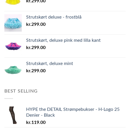
kr.
299.00
Strutskørt deluxe - frostblå
kr.
299.00
Strutskørt, deluxe pink med lilla kant
kr.
299.00
Strutskørt, deluxe mint
kr.
299.00
BEST SELLING
HYPE the DETAIL Strømpebukser - H-Logo 25
Denier - Black
kr.
119.00