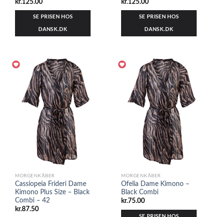
kr.
125.00
kr.
125.00
SE PRISEN HOS
SE PRISEN HOS
DANSK.DK
DANSK.DK
MORGENKÅBER
MORGENKÅBER
Cassiopeia Frideri Dame
Ofelia Dame Kimono –
Kimono Plus Size – Black
Black Combi
Combi – 42
kr.
75.00
kr.
87.50
SE PRISEN HOS