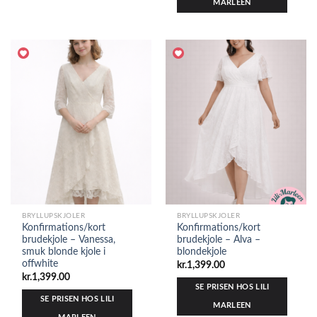
MARLEEN
BRYLLUPSKJOLER
BRYLLUPSKJOLER
Konfirmations/kort
Konfirmations/kort
brudekjole – Vanessa,
brudekjole – Alva –
smuk blonde kjole i
blondekjole
offwhite
kr.
1,399.00
kr.
1,399.00
SE PRISEN HOS LILI
SE PRISEN HOS LILI
MARLEEN