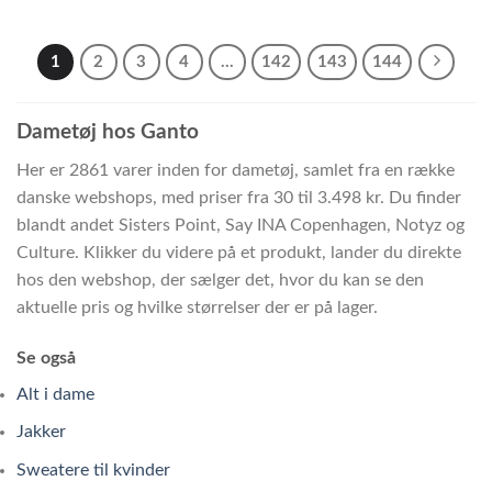
1
2
3
4
…
142
143
144
Dametøj hos Ganto
Her er 2861 varer inden for dametøj, samlet fra en række
danske webshops, med priser fra 30 til 3.498 kr. Du finder
blandt andet Sisters Point, Say INA Copenhagen, Notyz og
Culture. Klikker du videre på et produkt, lander du direkte
hos den webshop, der sælger det, hvor du kan se den
aktuelle pris og hvilke størrelser der er på lager.
Se også
Alt i dame
Jakker
Sweatere til kvinder