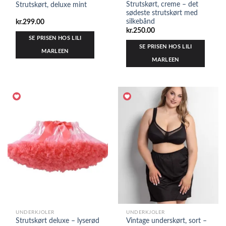
Strutskørt, creme – det
Strutskørt, deluxe mint
sødeste strutskørt med
silkebånd
kr.
299.00
kr.
250.00
SE PRISEN HOS LILI
SE PRISEN HOS LILI
MARLEEN
MARLEEN
UNDERKJOLER
UNDERKJOLER
Strutskørt deluxe – lyserød
Vintage underskørt, sort –