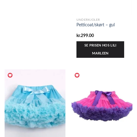
UNDERKJOLER
Petticoat/skørt – gul
kr.
299.00
SE PRISEN HOS LILI
MARLEEN