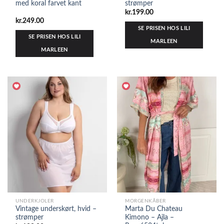
med koral farvet kant
strømper
kr.
199.00
kr.
249.00
SE PRISEN HOS LILI
SE PRISEN HOS LILI
MARLEEN
MARLEEN
UNDERKJOLER
MORGENKÅBER
Vintage underskørt, hvid –
Marta Du Chateau
strømper
Kimono – Ajla –