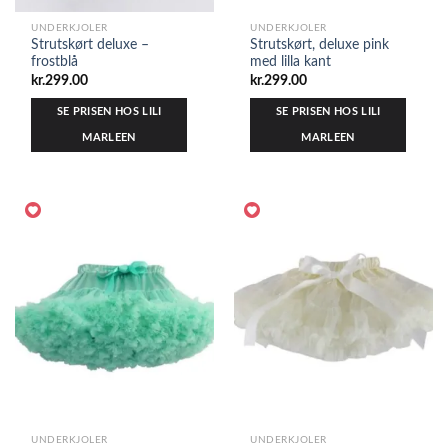
UNDERKJOLER
UNDERKJOLER
Strutskørt deluxe –
Strutskørt, deluxe pink
frostblå
med lilla kant
kr.
299.00
kr.
299.00
SE PRISEN HOS LILI
SE PRISEN HOS LILI
MARLEEN
MARLEEN
UNDERKJOLER
UNDERKJOLER