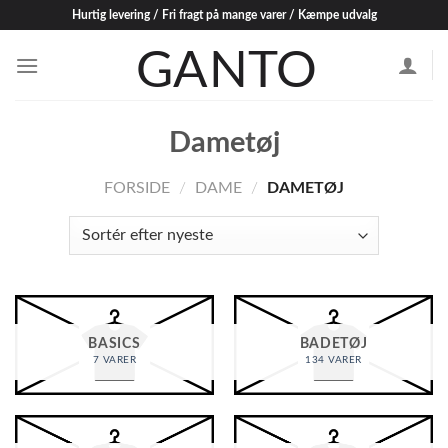
Skip
Hurtig levering / Fri fragt på mange varer / Kæmpe udvalg
to
content
Dametøj
FORSIDE
/
DAME
/
DAMETØJ
BASICS
BADETØJ
7 VARER
134 VARER