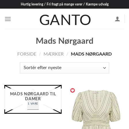
Skip
Hurtig levering / Fri fragt på mange varer / Kæmpe udvalg
to
content
Mads Nørgaard
FORSIDE
/
MÆRKER
/
MADS NØRGAARD
MADS NØRGAARD TIL
DAMER
1 VARE