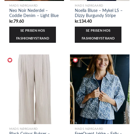
MADS NØRGAARD
MADS NØRGAARD
Neo Noir Nederdel –
Noella Bluse – Mykel LS –
Coddie Denim – Light Blue
Dizzy Burgundy Stripe
kr.
79.60
kr.
134.40
SE PRISEN HOS
SE PRISEN HOS
FASHIONBYSTRAND
FASHIONBYSTRAND
MADS NØRGAARD
MADS NØRGAARD
Black Colour Bukser –
FreeQuent Jakke – Fally –