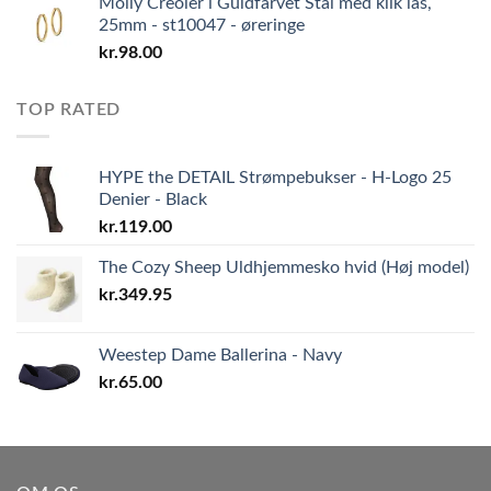
Molly Creoler i Guldfarvet Stål med klik lås,
25mm - st10047 - øreringe
kr.
98.00
TOP RATED
HYPE the DETAIL Strømpebukser - H-Logo 25
Denier - Black
kr.
119.00
The Cozy Sheep Uldhjemmesko hvid (Høj model)
kr.
349.95
Weestep Dame Ballerina - Navy
kr.
65.00