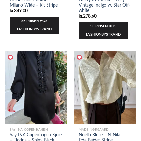
Milano Wide – Kit Stripe
Vintage Indigo w. Star Off-
white
kr.
349.00
kr.
278.60
SE PRISEN HOS
SE PRISEN HOS
FASHIONBYSTRAND
FASHIONBYSTRAND
SAY INA COPENHAGEN
MADS NØRGAARD
Say INA Copenhagen Kjole
Noella Bluse – N-Nila –
– Florina – Shiny Black
Etta Butter Stripe