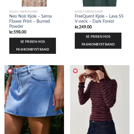
MADS NØRGAARD
MADS NØRGAARD
Neo Noir Kjole – Serna
FreeQuent Kjole – Lava SS
Flower Print – Burned
V-neck – Dark Forest
Powder
kr.
249.00
kr.
598.00
SE PRISEN HOS
SE PRISEN HOS
FASHIONBYSTRAND
FASHIONBYSTRAND