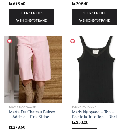
kr.
698.60
kr.
209.40
SE PRISEN HOS
SE PRISEN HOS
FASHIONBYSTRAND
FASHIONBYSTRAND
MADS NØRGAARD
LYKKE BY LYKKE
Marta Du Chateau Bukser
Mads Nørgaard – Top –
– Adrielle – Pink Stripe
Pointella Trille Top – Black
kr.
350.00
kr.
278.60