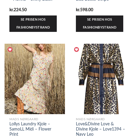
kr.
224.50
kr.
598.00
SE PRISEN HOS
SE PRISEN HOS
FASHIONBYSTRAND
FASHIONBYSTRAND
MADS NØRGAARD
MADS NØRGAARD
Lollys Laundry Kjole –
Love&Divine Love &
SamoLL Midi – Flower
Divine Kjole – Love1394 –
Print
Navy Leo