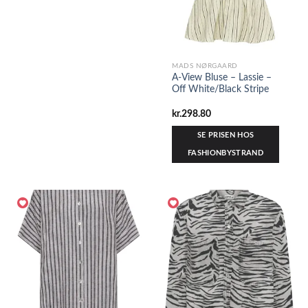
MADS NØRGAARD
A-View Bluse – Lassie –
Off White/Black Stripe
kr.
298.80
SE PRISEN HOS
FASHIONBYSTRAND