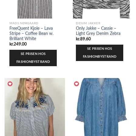
MADS NØRGAARD
DENIM JAKKER
FreeQuent Kjole – Lava
Only Jakke – Cassie –
Stripe – Coffee Bean w.
Light Grey Denim Zebra
Brilliant White
kr.
89.60
kr.
249.00
SE PRISEN HOS
SE PRISEN HOS
FASHIONBYSTRAND
FASHIONBYSTRAND