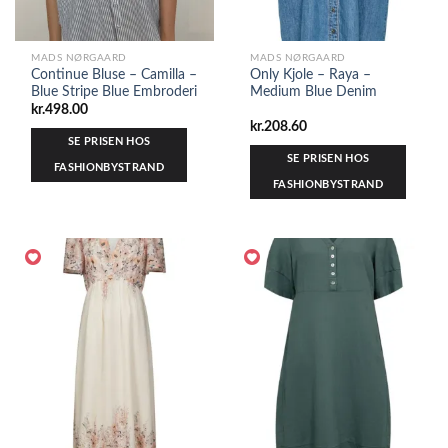
MADS NØRGAARD
MADS NØRGAARD
Continue Bluse – Camilla –
Only Kjole – Raya –
Blue Stripe Blue Embroderi
Medium Blue Denim
kr.
498.00
kr.
208.60
SE PRISEN HOS
SE PRISEN HOS
FASHIONBYSTRAND
FASHIONBYSTRAND